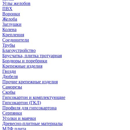
Углы желобов
ПВХ
Воронки
Желоба
Заглушки
Колена
Крепления
Соединители
Трубы
Благоустройство
Брусчатка, плитка тротуарная
Бордюры и поребрики
Крепежные изделия
Гвозди
Дюбеля
Прочие крепежные изделия
Саморезы
Скобы
Гипсокартон и комплектующие
Гипсокартон (ГКЛ)
Профиля для гипсокартона
Серпянки
Уголки и маячки
Древесно-плитные материалы
МДФ плита