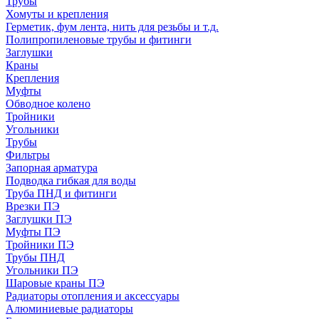
Трубы
Хомуты и крепления
Герметик, фум лента, нить для резьбы и т.д.
Полипропиленовые трубы и фитинги
Заглушки
Краны
Крепления
Муфты
Обводное колено
Тройники
Угольники
Трубы
Фильтры
Запорная арматура
Подводка гибкая для воды
Труба ПНД и фитинги
Врезки ПЭ
Заглушки ПЭ
Муфты ПЭ
Тройники ПЭ
Трубы ПНД
Угольники ПЭ
Шаровые краны ПЭ
Радиаторы отопления и аксессуары
Алюминиевые радиаторы