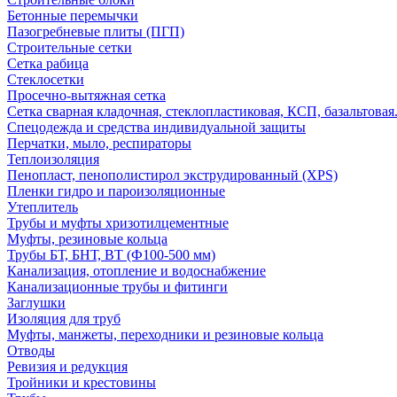
Бетонные перемычки
Пазогребневые плиты (ПГП)
Строительные сетки
Сетка рабица
Стеклосетки
Просечно-вытяжная сетка
Сетка сварная кладочная, стеклопластиковая, КСП, базальтовая
Спецодежда и средства индивидуальной защиты
Перчатки, мыло, респираторы
Теплоизоляция
Пенопласт, пенополистирол экструдированный (XPS)
Пленки гидро и пароизоляционные
Утеплитель
Трубы и муфты хризотилцементные
Муфты, резиновые кольца
Трубы БТ, БНТ, ВТ (Ф100-500 мм)
Канализация, отопление и водоснабжение
Канализационные трубы и фитинги
Заглушки
Изоляция для труб
Муфты, манжеты, переходники и резиновые кольца
Отводы
Ревизия и редукция
Тройники и крестовины