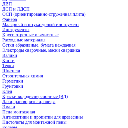
ДВП
ДСП и ЛДСП
ОСП (ориентированно-стружечная плита)
Фанера
Малярный и штукатурный инструмент
Инструменты
Круги отрезные и зачистные
Расходные материалы
Сетки абразивные, бумага наждачная
Электроды сварочные, маски сварщика
Валики
Кисти
Терки
Шпатели
Строительная химия
Герметики
Грунтовки
Клеи
Краски вододисперсионные (ВД)
Лаки, растворители, олифа
Эмали
Пена монтажная
Антисептики и пропитки для древесины
Пистолеты для монтажной пены
Колеры