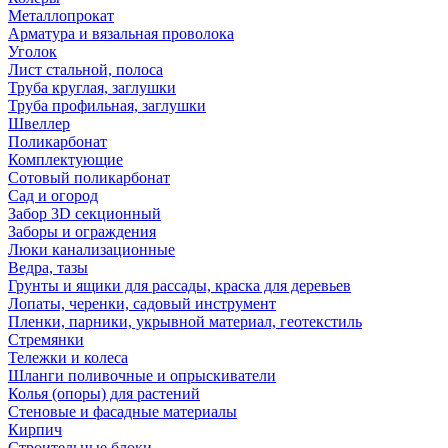
Металлопрокат
Арматура и вязальная проволока
Уголок
Лист стальной, полоса
Труба круглая, заглушки
Труба профильная, заглушки
Швеллер
Поликарбонат
Комплектующие
Сотовый поликарбонат
Сад и огород
Забор 3D секционный
Заборы и ограждения
Люки канализационные
Ведра, тазы
Грунты и ящики для рассады, краска для деревьев
Лопаты, черенки, садовый инструмент
Пленки, парники, укрывной материал, геотекстиль
Стремянки
Тележки и колеса
Шланги поливочные и опрыскиватели
Колья (опоры) для растений
Стеновые и фасадные материалы
Кирпич
Строительные блоки