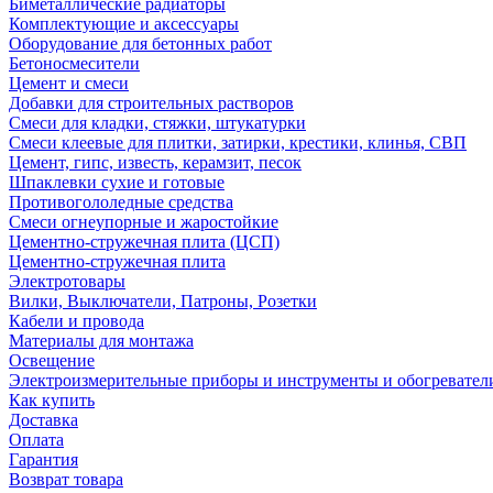
Биметаллические радиаторы
Комплектующие и аксессуары
Оборудование для бетонных работ
Бетоносмесители
Цемент и смеси
Добавки для строительных растворов
Смеси для кладки, стяжки, штукатурки
Смеси клеевые для плитки, затирки, крестики, клинья, СВП
Цемент, гипс, известь, керамзит, песок
Шпаклевки сухие и готовые
Противогололедные средства
Смеси огнеупорные и жаростойкие
Цементно-стружечная плита (ЦСП)
Цементно-стружечная плита
Электротовары
Вилки, Выключатели, Патроны, Розетки
Кабели и провода
Материалы для монтажа
Освещение
Электроизмерительные приборы и инструменты и обогревател
Как купить
Доставка
Оплата
Гарантия
Возврат товара