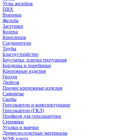
Углы желобов
ПВХ
Воронки
Желоба
Заглушки
Колена
Крепления
Соединители
Трубы
Благоустройство
Брусчатка, плитка тротуарная
Бордюры и поребрики
Крепежные изделия
Гвозди
Дюбеля
Прочие крепежные изделия
Саморезы
Скобы
Гипсокартон и комплектующие
Гипсокартон (ГКЛ)
Профиля для гипсокартона
Серпянки
Уголки и маячки
Древесно-плитные материалы
МДФ плита