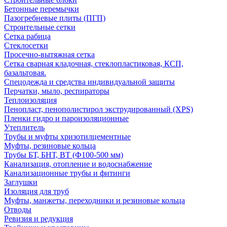
Бетонные перемычки
Пазогребневые плиты (ПГП)
Строительные сетки
Сетка рабица
Стеклосетки
Просечно-вытяжная сетка
Сетка сварная кладочная, стеклопластиковая, КСП,
базальтовая.
Спецодежда и средства индивидуальной защиты
Перчатки, мыло, респираторы
Теплоизоляция
Пенопласт, пенополистирол экструдированный (XPS)
Пленки гидро и пароизоляционные
Утеплитель
Трубы и муфты хризотилцементные
Муфты, резиновые кольца
Трубы БТ, БНТ, ВТ (Ф100-500 мм)
Канализация, отопление и водоснабжение
Канализационные трубы и фитинги
Заглушки
Изоляция для труб
Муфты, манжеты, переходники и резиновые кольца
Отводы
Ревизия и редукция