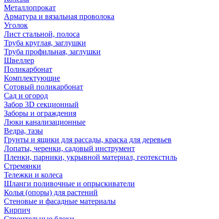
Металлопрокат
Арматура и вязальная проволока
Уголок
Лист стальной, полоса
Труба круглая, заглушки
Труба профильная, заглушки
Швеллер
Поликарбонат
Комплектующие
Сотовый поликарбонат
Сад и огород
Забор 3D секционный
Заборы и ограждения
Люки канализационные
Ведра, тазы
Грунты и ящики для рассады, краска для деревьев
Лопаты, черенки, садовый инструмент
Пленки, парники, укрывной материал, геотекстиль
Стремянки
Тележки и колеса
Шланги поливочные и опрыскиватели
Колья (опоры) для растений
Стеновые и фасадные материалы
Кирпич
Строительные блоки