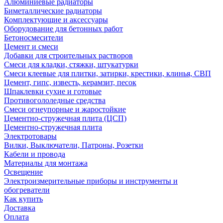
Алюминиевые радиаторы
Биметаллические радиаторы
Комплектующие и аксессуары
Оборудование для бетонных работ
Бетоносмесители
Цемент и смеси
Добавки для строительных растворов
Смеси для кладки, стяжки, штукатурки
Смеси клеевые для плитки, затирки, крестики, клинья, СВП
Цемент, гипс, известь, керамзит, песок
Шпаклевки сухие и готовые
Противогололедные средства
Смеси огнеупорные и жаростойкие
Цементно-стружечная плита (ЦСП)
Цементно-стружечная плита
Электротовары
Вилки, Выключатели, Патроны, Розетки
Кабели и провода
Материалы для монтажа
Освещение
Электроизмерительные приборы и инструменты и
обогреватели
Как купить
Доставка
Оплата