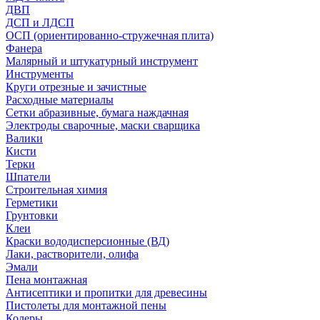
ДВП
ДСП и ЛДСП
ОСП (ориентированно-стружечная плита)
Фанера
Малярный и штукатурный инструмент
Инструменты
Круги отрезные и зачистные
Расходные материалы
Сетки абразивные, бумага наждачная
Электроды сварочные, маски сварщика
Валики
Кисти
Терки
Шпатели
Строительная химия
Герметики
Грунтовки
Клеи
Краски вододисперсионные (ВД)
Лаки, растворители, олифа
Эмали
Пена монтажная
Антисептики и пропитки для древесины
Пистолеты для монтажной пены
Колеры