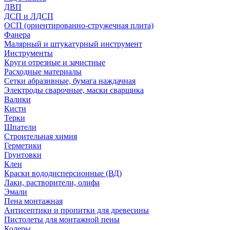
ДВП
ДСП и ЛДСП
ОСП (ориентированно-стружечная плита)
Фанера
Малярный и штукатурный инструмент
Инструменты
Круги отрезные и зачистные
Расходные материалы
Сетки абразивные, бумага наждачная
Электроды сварочные, маски сварщика
Валики
Кисти
Терки
Шпатели
Строительная химия
Герметики
Грунтовки
Клеи
Краски вододисперсионные (ВД)
Лаки, растворители, олифа
Эмали
Пена монтажная
Антисептики и пропитки для древесины
Пистолеты для монтажной пены
Колеры