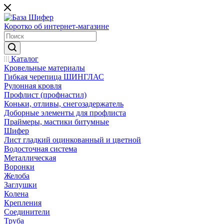
Коротко об интернет-магазине
Каталог
Кровельные материалы
Гибкая черепица ШИНГЛАС
Рулонная кровля
Профлист (профнастил)
Коньки, отливы, снегозадержатель
Доборные элементы для профлиста
Праймеры, мастики битумные
Шифер
Лист гладкий оцинкованный и цветной
Водосточная система
Металлическая
Воронки
Желоба
Заглушки
Колена
Крепления
Соединители
Труба