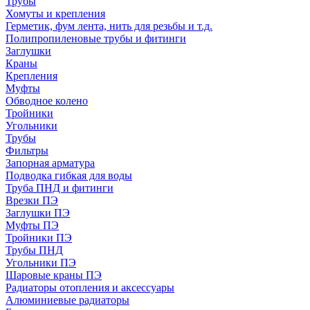
Трубы
Хомуты и крепления
Герметик, фум лента, нить для резьбы и т.д.
Полипропиленовые трубы и фитинги
Заглушки
Краны
Крепления
Муфты
Обводное колено
Тройники
Угольники
Трубы
Фильтры
Запорная арматура
Подводка гибкая для воды
Труба ПНД и фитинги
Врезки ПЭ
Заглушки ПЭ
Муфты ПЭ
Тройники ПЭ
Трубы ПНД
Угольники ПЭ
Шаровые краны ПЭ
Радиаторы отопления и аксессуары
Алюминиевые радиаторы