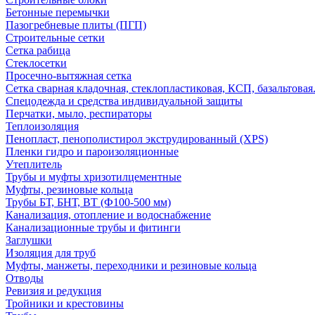
Бетонные перемычки
Пазогребневые плиты (ПГП)
Строительные сетки
Сетка рабица
Стеклосетки
Просечно-вытяжная сетка
Сетка сварная кладочная, стеклопластиковая, КСП, базальтовая
Спецодежда и средства индивидуальной защиты
Перчатки, мыло, респираторы
Теплоизоляция
Пенопласт, пенополистирол экструдированный (XPS)
Пленки гидро и пароизоляционные
Утеплитель
Трубы и муфты хризотилцементные
Муфты, резиновые кольца
Трубы БТ, БНТ, ВТ (Ф100-500 мм)
Канализация, отопление и водоснабжение
Канализационные трубы и фитинги
Заглушки
Изоляция для труб
Муфты, манжеты, переходники и резиновые кольца
Отводы
Ревизия и редукция
Тройники и крестовины