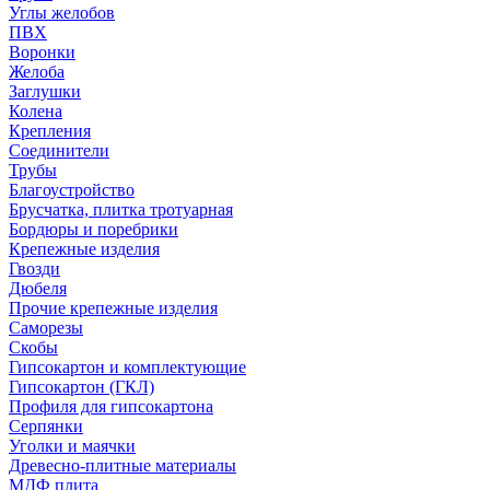
Углы желобов
ПВХ
Воронки
Желоба
Заглушки
Колена
Крепления
Соединители
Трубы
Благоустройство
Брусчатка, плитка тротуарная
Бордюры и поребрики
Крепежные изделия
Гвозди
Дюбеля
Прочие крепежные изделия
Саморезы
Скобы
Гипсокартон и комплектующие
Гипсокартон (ГКЛ)
Профиля для гипсокартона
Серпянки
Уголки и маячки
Древесно-плитные материалы
МДФ плита