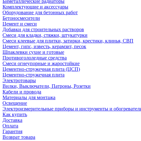
Биметаллические радиаторы
Комплектующие и аксессуары
Оборудование для бетонных работ
Бетоносмесители
Цемент и смеси
Добавки для строительных растворов
Смеси для кладки, стяжки, штукатурки
Смеси клеевые для плитки, затирки, крестики, клинья, СВП
Цемент, гипс, известь, керамзит, песок
Шпаклевки сухие и готовые
Противогололедные средства
Смеси огнеупорные и жаростойкие
Цементно-стружечная плита (ЦСП)
Цементно-стружечная плита
Электротовары
Вилки, Выключатели, Патроны, Розетки
Кабели и провода
Материалы для монтажа
Освещение
Электроизмерительные приборы и инструменты и обогревател
Как купить
Доставка
Оплата
Гарантия
Возврат товара