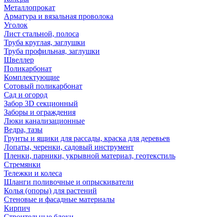
Металлопрокат
Арматура и вязальная проволока
Уголок
Лист стальной, полоса
Труба круглая, заглушки
Труба профильная, заглушки
Швеллер
Поликарбонат
Комплектующие
Сотовый поликарбонат
Сад и огород
Забор 3D секционный
Заборы и ограждения
Люки канализационные
Ведра, тазы
Грунты и ящики для рассады, краска для деревьев
Лопаты, черенки, садовый инструмент
Пленки, парники, укрывной материал, геотекстиль
Стремянки
Тележки и колеса
Шланги поливочные и опрыскиватели
Колья (опоры) для растений
Стеновые и фасадные материалы
Кирпич
Строительные блоки