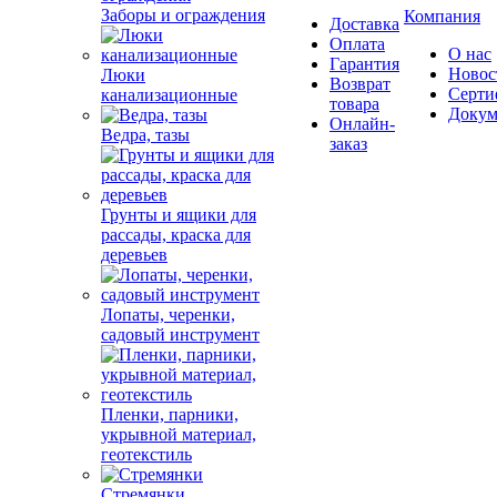
Заборы и ограждения
Компания
Доставка
Оплата
О нас
Гарантия
Новос
Люки
Возврат
Серти
канализационные
товара
Докум
Онлайн-
Ведра, тазы
заказ
Грунты и ящики для
рассады, краска для
деревьев
Лопаты, черенки,
садовый инструмент
Пленки, парники,
укрывной материал,
геотекстиль
Стремянки