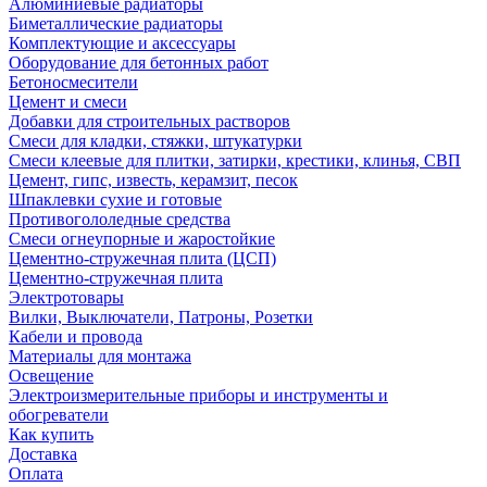
Алюминиевые радиаторы
Биметаллические радиаторы
Комплектующие и аксессуары
Оборудование для бетонных работ
Бетоносмесители
Цемент и смеси
Добавки для строительных растворов
Смеси для кладки, стяжки, штукатурки
Смеси клеевые для плитки, затирки, крестики, клинья, СВП
Цемент, гипс, известь, керамзит, песок
Шпаклевки сухие и готовые
Противогололедные средства
Смеси огнеупорные и жаростойкие
Цементно-стружечная плита (ЦСП)
Цементно-стружечная плита
Электротовары
Вилки, Выключатели, Патроны, Розетки
Кабели и провода
Материалы для монтажа
Освещение
Электроизмерительные приборы и инструменты и
обогреватели
Как купить
Доставка
Оплата