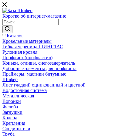
Коротко об интернет-магазине
Каталог
Кровельные материалы
Гибкая черепица ШИНГЛАС
Рулонная кровля
Профлист (профнастил)
Коньки, отливы, снегозадержатель
Доборные элементы для профлиста
Праймеры, мастики битумные
Шифер
Лист гладкий оцинкованный и цветной
Водосточная система
Металлическая
Воронки
Желоба
Заглушки
Колена
Крепления
Соединители
Труба