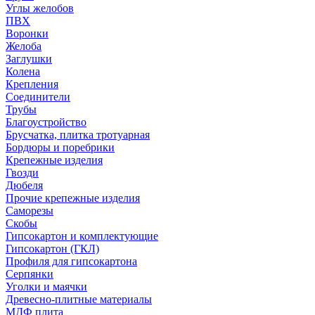
Углы желобов
ПВХ
Воронки
Желоба
Заглушки
Колена
Крепления
Соединители
Трубы
Благоустройство
Брусчатка, плитка тротуарная
Бордюры и поребрики
Крепежные изделия
Гвозди
Дюбеля
Прочие крепежные изделия
Саморезы
Скобы
Гипсокартон и комплектующие
Гипсокартон (ГКЛ)
Профиля для гипсокартона
Серпянки
Уголки и маячки
Древесно-плитные материалы
МДФ плита