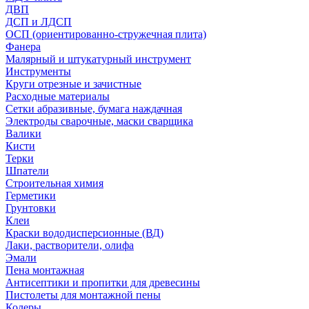
ДВП
ДСП и ЛДСП
ОСП (ориентированно-стружечная плита)
Фанера
Малярный и штукатурный инструмент
Инструменты
Круги отрезные и зачистные
Расходные материалы
Сетки абразивные, бумага наждачная
Электроды сварочные, маски сварщика
Валики
Кисти
Терки
Шпатели
Строительная химия
Герметики
Грунтовки
Клеи
Краски вододисперсионные (ВД)
Лаки, растворители, олифа
Эмали
Пена монтажная
Антисептики и пропитки для древесины
Пистолеты для монтажной пены
Колеры