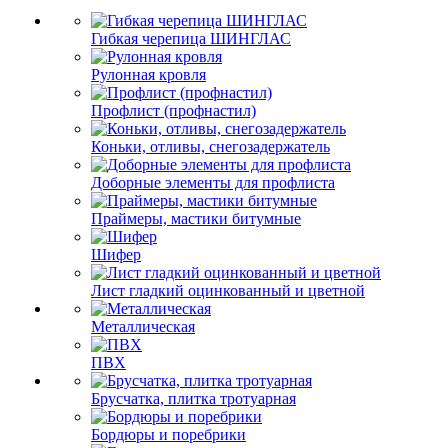
Гибкая черепица ШИНГЛАС
Рулонная кровля
Профлист (профнастил)
Коньки, отливы, снегозадержатель
Доборные элементы для профлиста
Праймеры, мастики битумные
Шифер
Лист гладкий оцинкованный и цветной
Металлическая
ПВХ
Брусчатка, плитка тротуарная
Бордюры и поребрики