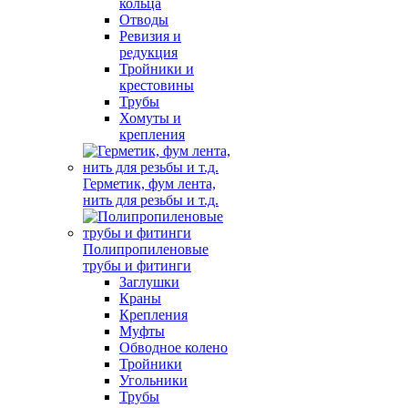
кольца
Отводы
Ревизия и
редукция
Тройники и
крестовины
Трубы
Хомуты и
крепления
Герметик, фум лента,
нить для резьбы и т.д.
Полипропиленовые
трубы и фитинги
Заглушки
Краны
Крепления
Муфты
Обводное колено
Тройники
Угольники
Трубы