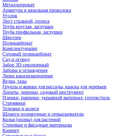
Металлопрокат
Арматура и вязальная проволока
Уголок
Лист стальной, полоса
Труба круглая, заглушки
Труба профильная, заглушки
Швеллер
Поликарбонат
Комплектующие
Сотовый поликарбонат
Сад и огород
Забор 3D секционный
Заборы и ограждения
Люки канализационные
Ведра, тазы
Грунты и ящики для рассады, краска для деревьев
Лопаты, черенки, садовый инструмент
Пленки, парники, укрывной материал, геотекстиль
Стремянки
Тележки и колеса
Шланги поливочные и опрыскиватели
Колья (опоры) для растений
Стеновые и фасадные материалы
Кирпич
Строительные блоки