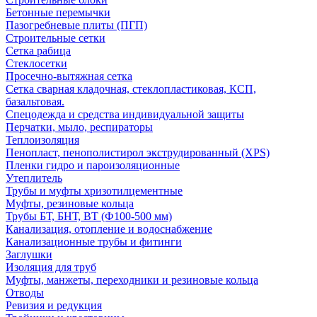
Бетонные перемычки
Пазогребневые плиты (ПГП)
Строительные сетки
Сетка рабица
Стеклосетки
Просечно-вытяжная сетка
Сетка сварная кладочная, стеклопластиковая, КСП,
базальтовая.
Спецодежда и средства индивидуальной защиты
Перчатки, мыло, респираторы
Теплоизоляция
Пенопласт, пенополистирол экструдированный (XPS)
Пленки гидро и пароизоляционные
Утеплитель
Трубы и муфты хризотилцементные
Муфты, резиновые кольца
Трубы БТ, БНТ, ВТ (Ф100-500 мм)
Канализация, отопление и водоснабжение
Канализационные трубы и фитинги
Заглушки
Изоляция для труб
Муфты, манжеты, переходники и резиновые кольца
Отводы
Ревизия и редукция