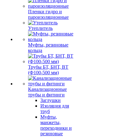
Пленки гидро и
пароизоляционные
Утеплитель
Муфты, резиновые
кольца
Трубы БТ, БНТ, ВТ
(Ф100-500 мм)
Канализационные
трубы и фитинги
Заглушки
Изоляция для
труб
Муфты,
манжеты,
переходники и
резиновые