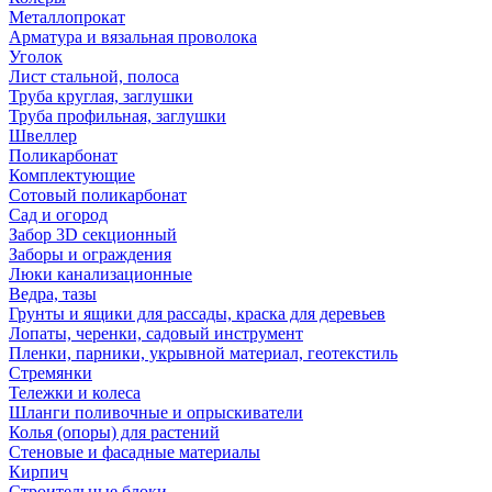
Металлопрокат
Арматура и вязальная проволока
Уголок
Лист стальной, полоса
Труба круглая, заглушки
Труба профильная, заглушки
Швеллер
Поликарбонат
Комплектующие
Сотовый поликарбонат
Сад и огород
Забор 3D секционный
Заборы и ограждения
Люки канализационные
Ведра, тазы
Грунты и ящики для рассады, краска для деревьев
Лопаты, черенки, садовый инструмент
Пленки, парники, укрывной материал, геотекстиль
Стремянки
Тележки и колеса
Шланги поливочные и опрыскиватели
Колья (опоры) для растений
Стеновые и фасадные материалы
Кирпич
Строительные блоки