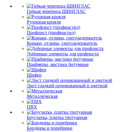
Гибкая черепица ШИНГЛАС
Рулонная кровля
Профлист (профнастил)
Коньки, отливы, снегозадержатель
Доборные элементы для профлиста
Праймеры, мастики битумные
Шифер
Лист гладкий оцинкованный и цветной
Металлическая
ПВХ
Брусчатка, плитка тротуарная
Бордюры и поребрики