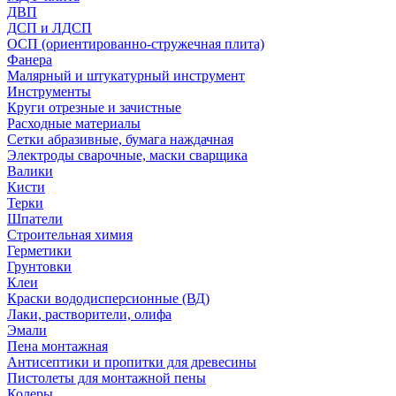
ДВП
ДСП и ЛДСП
ОСП (ориентированно-стружечная плита)
Фанера
Малярный и штукатурный инструмент
Инструменты
Круги отрезные и зачистные
Расходные материалы
Сетки абразивные, бумага наждачная
Электроды сварочные, маски сварщика
Валики
Кисти
Терки
Шпатели
Строительная химия
Герметики
Грунтовки
Клеи
Краски вододисперсионные (ВД)
Лаки, растворители, олифа
Эмали
Пена монтажная
Антисептики и пропитки для древесины
Пистолеты для монтажной пены
Колеры