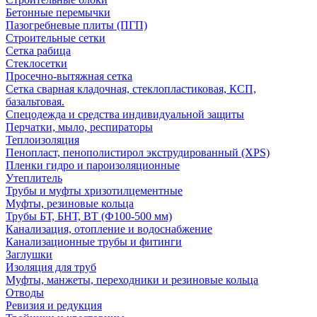
Бетонные перемычки
Пазогребневые плиты (ПГП)
Строительные сетки
Сетка рабица
Стеклосетки
Просечно-вытяжная сетка
Сетка сварная кладочная, стеклопластиковая, КСП,
базальтовая.
Спецодежда и средства индивидуальной защиты
Перчатки, мыло, респираторы
Теплоизоляция
Пенопласт, пенополистирол экструдированный (XPS)
Пленки гидро и пароизоляционные
Утеплитель
Трубы и муфты хризотилцементные
Муфты, резиновые кольца
Трубы БТ, БНТ, ВТ (Ф100-500 мм)
Канализация, отопление и водоснабжение
Канализационные трубы и фитинги
Заглушки
Изоляция для труб
Муфты, манжеты, переходники и резиновые кольца
Отводы
Ревизия и редукция