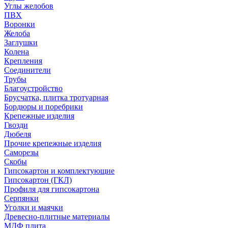
Углы желобов
ПВХ
Воронки
Желоба
Заглушки
Колена
Крепления
Соединители
Трубы
Благоустройство
Брусчатка, плитка тротуарная
Бордюры и поребрики
Крепежные изделия
Гвозди
Дюбеля
Прочие крепежные изделия
Саморезы
Скобы
Гипсокартон и комплектующие
Гипсокартон (ГКЛ)
Профиля для гипсокартона
Серпянки
Уголки и маячки
Древесно-плитные материалы
МДФ плита