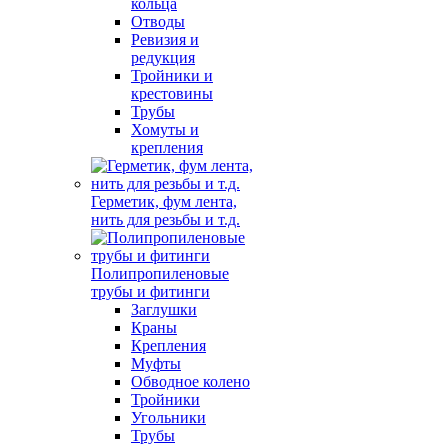
кольца
Отводы
Ревизия и
редукция
Тройники и
крестовины
Трубы
Хомуты и
крепления
Герметик, фум лента,
нить для резьбы и т.д.
Полипропиленовые
трубы и фитинги
Заглушки
Краны
Крепления
Муфты
Обводное колено
Тройники
Угольники
Трубы