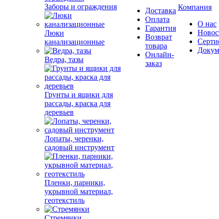
Заборы и ограждения
Компания
Доставка
Оплата
О нас
Гарантия
Новос
Люки
Возврат
Серти
канализационные
товара
Докум
Онлайн-
Ведра, тазы
заказ
Грунты и ящики для
рассады, краска для
деревьев
Лопаты, черенки,
садовый инструмент
Пленки, парники,
укрывной материал,
геотекстиль
Стремянки