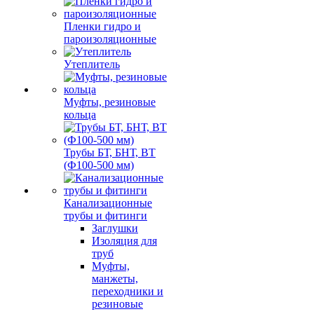
Пленки гидро и
пароизоляционные
Утеплитель
Муфты, резиновые
кольца
Трубы БТ, БНТ, ВТ
(Ф100-500 мм)
Канализационные
трубы и фитинги
Заглушки
Изоляция для
труб
Муфты,
манжеты,
переходники и
резиновые