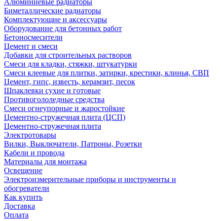
Алюминиевые радиаторы
Биметаллические радиаторы
Комплектующие и аксессуары
Оборудование для бетонных работ
Бетоносмесители
Цемент и смеси
Добавки для строительных растворов
Смеси для кладки, стяжки, штукатурки
Смеси клеевые для плитки, затирки, крестики, клинья, СВП
Цемент, гипс, известь, керамзит, песок
Шпаклевки сухие и готовые
Противогололедные средства
Смеси огнеупорные и жаростойкие
Цементно-стружечная плита (ЦСП)
Цементно-стружечная плита
Электротовары
Вилки, Выключатели, Патроны, Розетки
Кабели и провода
Материалы для монтажа
Освещение
Электроизмерительные приборы и инструменты и
обогреватели
Как купить
Доставка
Оплата