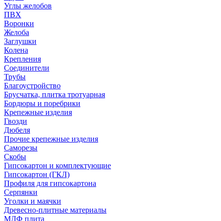
Углы желобов
ПВХ
Воронки
Желоба
Заглушки
Колена
Крепления
Соединители
Трубы
Благоустройство
Брусчатка, плитка тротуарная
Бордюры и поребрики
Крепежные изделия
Гвозди
Дюбеля
Прочие крепежные изделия
Саморезы
Скобы
Гипсокартон и комплектующие
Гипсокартон (ГКЛ)
Профиля для гипсокартона
Серпянки
Уголки и маячки
Древесно-плитные материалы
МДФ плита