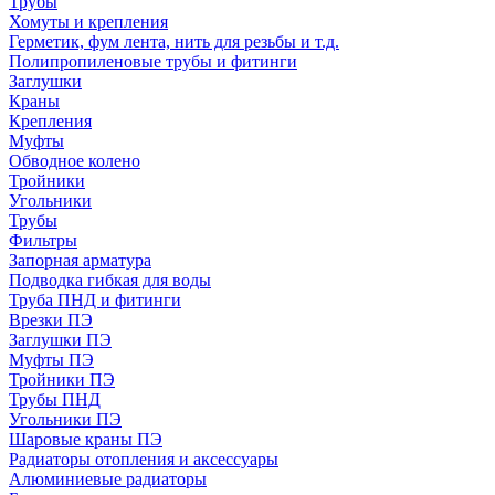
Трубы
Хомуты и крепления
Герметик, фум лента, нить для резьбы и т.д.
Полипропиленовые трубы и фитинги
Заглушки
Краны
Крепления
Муфты
Обводное колено
Тройники
Угольники
Трубы
Фильтры
Запорная арматура
Подводка гибкая для воды
Труба ПНД и фитинги
Врезки ПЭ
Заглушки ПЭ
Муфты ПЭ
Тройники ПЭ
Трубы ПНД
Угольники ПЭ
Шаровые краны ПЭ
Радиаторы отопления и аксессуары
Алюминиевые радиаторы