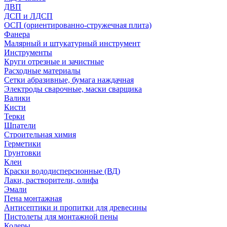
ДВП
ДСП и ЛДСП
ОСП (ориентированно-стружечная плита)
Фанера
Малярный и штукатурный инструмент
Инструменты
Круги отрезные и зачистные
Расходные материалы
Сетки абразивные, бумага наждачная
Электроды сварочные, маски сварщика
Валики
Кисти
Терки
Шпатели
Строительная химия
Герметики
Грунтовки
Клеи
Краски вододисперсионные (ВД)
Лаки, растворители, олифа
Эмали
Пена монтажная
Антисептики и пропитки для древесины
Пистолеты для монтажной пены
Колеры