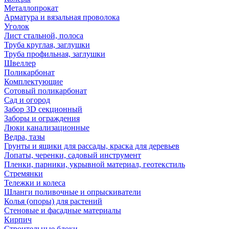
Металлопрокат
Арматура и вязальная проволока
Уголок
Лист стальной, полоса
Труба круглая, заглушки
Труба профильная, заглушки
Швеллер
Поликарбонат
Комплектующие
Сотовый поликарбонат
Сад и огород
Забор 3D секционный
Заборы и ограждения
Люки канализационные
Ведра, тазы
Грунты и ящики для рассады, краска для деревьев
Лопаты, черенки, садовый инструмент
Пленки, парники, укрывной материал, геотекстиль
Стремянки
Тележки и колеса
Шланги поливочные и опрыскиватели
Колья (опоры) для растений
Стеновые и фасадные материалы
Кирпич
Строительные блоки