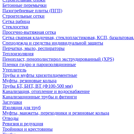
Бетонные перемычки
Пазогребневые плиты (ПГП)
Строительные сетки
Сетка рабица
Стеклосетки
Просечно-вытяжная сетка
Сетка сварная кладочная, стеклопластиковая, КСП, базальтовая
Спецодежда и средства индивидуальной защиты
Перчатки, мыло, респираторы
Теплоизоляция
Пенопласт, пенополистирол экструдированный (XPS)
Пленки гидро и пароизоляционные
Утеплитель
Трубы и муфты хризотилцементные
Муфты, резиновые кольца
Трубы БТ, БНТ, ВТ (Ф100-500 мм)
Канализация, отопление и водоснабжение
Канализационные трубы и фитинги
Заглушки
Изоляция для труб
Муфты, манжеты, переходники и резиновые кольца
Отводы
Ревизия и редукция
Тройники и крестовины