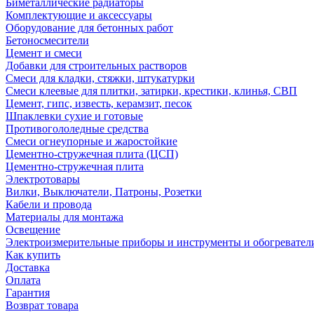
Биметаллические радиаторы
Комплектующие и аксессуары
Оборудование для бетонных работ
Бетоносмесители
Цемент и смеси
Добавки для строительных растворов
Смеси для кладки, стяжки, штукатурки
Смеси клеевые для плитки, затирки, крестики, клинья, СВП
Цемент, гипс, известь, керамзит, песок
Шпаклевки сухие и готовые
Противогололедные средства
Смеси огнеупорные и жаростойкие
Цементно-стружечная плита (ЦСП)
Цементно-стружечная плита
Электротовары
Вилки, Выключатели, Патроны, Розетки
Кабели и провода
Материалы для монтажа
Освещение
Электроизмерительные приборы и инструменты и обогревател
Как купить
Доставка
Оплата
Гарантия
Возврат товара