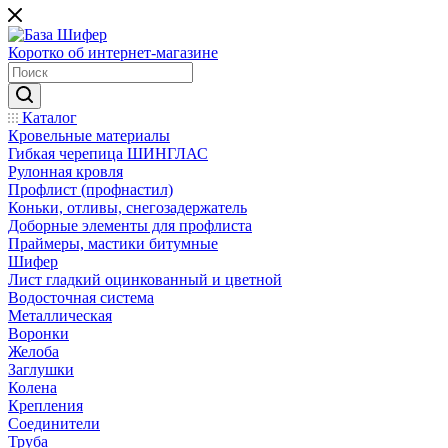
Коротко об интернет-магазине
Каталог
Кровельные материалы
Гибкая черепица ШИНГЛАС
Рулонная кровля
Профлист (профнастил)
Коньки, отливы, снегозадержатель
Доборные элементы для профлиста
Праймеры, мастики битумные
Шифер
Лист гладкий оцинкованный и цветной
Водосточная система
Металлическая
Воронки
Желоба
Заглушки
Колена
Крепления
Соединители
Труба