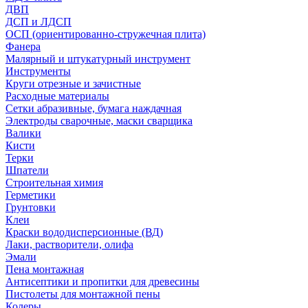
ДВП
ДСП и ЛДСП
ОСП (ориентированно-стружечная плита)
Фанера
Малярный и штукатурный инструмент
Инструменты
Круги отрезные и зачистные
Расходные материалы
Сетки абразивные, бумага наждачная
Электроды сварочные, маски сварщика
Валики
Кисти
Терки
Шпатели
Строительная химия
Герметики
Грунтовки
Клеи
Краски вододисперсионные (ВД)
Лаки, растворители, олифа
Эмали
Пена монтажная
Антисептики и пропитки для древесины
Пистолеты для монтажной пены
Колеры