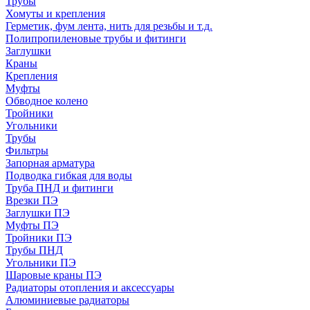
Трубы
Хомуты и крепления
Герметик, фум лента, нить для резьбы и т.д.
Полипропиленовые трубы и фитинги
Заглушки
Краны
Крепления
Муфты
Обводное колено
Тройники
Угольники
Трубы
Фильтры
Запорная арматура
Подводка гибкая для воды
Труба ПНД и фитинги
Врезки ПЭ
Заглушки ПЭ
Муфты ПЭ
Тройники ПЭ
Трубы ПНД
Угольники ПЭ
Шаровые краны ПЭ
Радиаторы отопления и аксессуары
Алюминиевые радиаторы