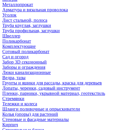
Металлопрокат
Арматура и вязальная проволока
Уголок
Лист стальной, полоса
Труба круглая, заглушки
Труба профильная, заглушки
Швеллер
Поликарбонат
Комплектующие
Сотовый поликарбонат
Сад и огород
Забор 3D секционный
Заборы и ограждения
Люки канализационные
Ведра, тазы
Грунты и ящики для рассады, краска для деревьев
Лопаты, черенки, садовый инструмент
Пленки, парники, укрывной материал, геотекстиль
Стремянки
Тележки и колеса
Шланги поливочные и опрыскиватели
Колья (опоры) для растений
Стеновые и фасадные материалы
Кирпич
Строительные блоки