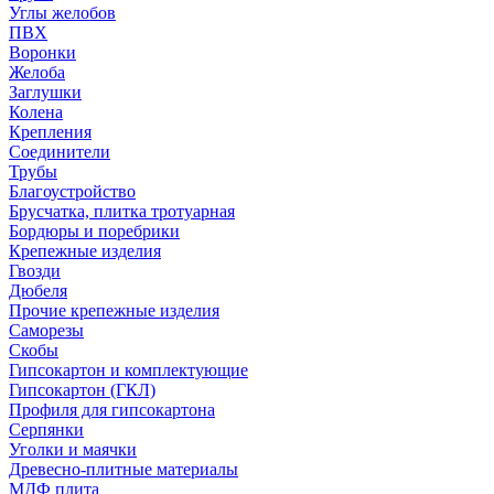
Углы желобов
ПВХ
Воронки
Желоба
Заглушки
Колена
Крепления
Соединители
Трубы
Благоустройство
Брусчатка, плитка тротуарная
Бордюры и поребрики
Крепежные изделия
Гвозди
Дюбеля
Прочие крепежные изделия
Саморезы
Скобы
Гипсокартон и комплектующие
Гипсокартон (ГКЛ)
Профиля для гипсокартона
Серпянки
Уголки и маячки
Древесно-плитные материалы
МДФ плита