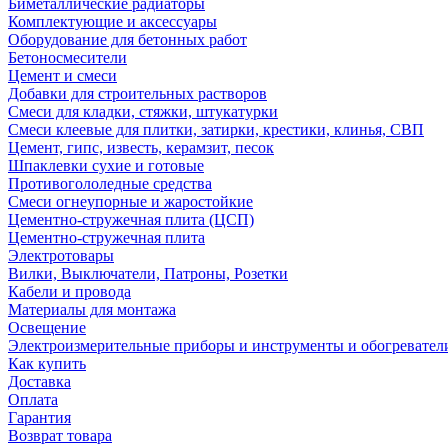
Биметаллические радиаторы
Комплектующие и аксессуары
Оборудование для бетонных работ
Бетоносмесители
Цемент и смеси
Добавки для строительных растворов
Смеси для кладки, стяжки, штукатурки
Смеси клеевые для плитки, затирки, крестики, клинья, СВП
Цемент, гипс, известь, керамзит, песок
Шпаклевки сухие и готовые
Противогололедные средства
Смеси огнеупорные и жаростойкие
Цементно-стружечная плита (ЦСП)
Цементно-стружечная плита
Электротовары
Вилки, Выключатели, Патроны, Розетки
Кабели и провода
Материалы для монтажа
Освещение
Электроизмерительные приборы и инструменты и обогревател
Как купить
Доставка
Оплата
Гарантия
Возврат товара