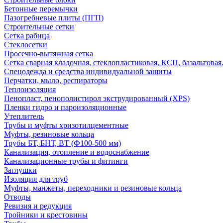
Бетонные перемычки
Пазогребневые плиты (ПГП)
Строительные сетки
Сетка рабица
Стеклосетки
Просечно-вытяжная сетка
Сетка сварная кладочная, стеклопластиковая, КСП, базальтовая
Спецодежда и средства индивидуальной защиты
Перчатки, мыло, респираторы
Теплоизоляция
Пенопласт, пенополистирол экструдированный (XPS)
Пленки гидро и пароизоляционные
Утеплитель
Трубы и муфты хризотилцементные
Муфты, резиновые кольца
Трубы БТ, БНТ, ВТ (Ф100-500 мм)
Канализация, отопление и водоснабжение
Канализационные трубы и фитинги
Заглушки
Изоляция для труб
Муфты, манжеты, переходники и резиновые кольца
Отводы
Ревизия и редукция
Тройники и крестовины