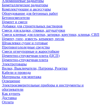
Алюминиевые радиаторы
Биметаллические радиаторы
Комплектующие и аксессуары
Оборудование для бетонных работ
Бетоносмесители
Цемент и смеси
Добавки для строительных растворов
Смеси для кладки, стяжки, штукатурки
Смеси клеевые для плитки, затирки, крестики, клинья, СВП
Цемент, гипс, известь, керамзит, песок
Шпаклевки сухие и готовые
Противогололедные средства
Смеси огнеупорные и жаростойкие
Цементно-стружечная плита (ЦСП)
Цементно-стружечная плита
Электротовары
Вилки, Выключатели, Патроны, Розетки
Кабели и провода
Материалы для монтажа
Освещение
Электроизмерительные приборы и инструменты и
обогреватели
Как купить
Доставка
Оплата