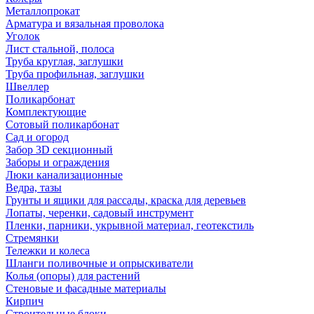
Металлопрокат
Арматура и вязальная проволока
Уголок
Лист стальной, полоса
Труба круглая, заглушки
Труба профильная, заглушки
Швеллер
Поликарбонат
Комплектующие
Сотовый поликарбонат
Сад и огород
Забор 3D секционный
Заборы и ограждения
Люки канализационные
Ведра, тазы
Грунты и ящики для рассады, краска для деревьев
Лопаты, черенки, садовый инструмент
Пленки, парники, укрывной материал, геотекстиль
Стремянки
Тележки и колеса
Шланги поливочные и опрыскиватели
Колья (опоры) для растений
Стеновые и фасадные материалы
Кирпич
Строительные блоки