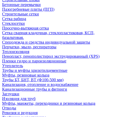
Бетонные перемычки
Пазогребневые плиты (ПГП)
Строительные сетки
Сетка рабица
Стеклосетки
Просечно-вытяжная сетка
Сетка сварная кладочная, стеклопластиковая, КСП,
базальтовая.
Спецодежда и средства индивидуальной защиты
Перчатки, мыло, респираторы
Теплоизоляция
Пенопласт, пенополистирол экструдированный (XPS)
Пленки гидро и пароизоляционные
Утеплитель
Трубы и муфты хризотилцементные
Муфты, резиновые кольца
Трубы БТ, БНТ, ВТ (Ф100-500 мм)
Канализация, отопление и водоснабжение
Канализационные трубы и фитинги
Заглушки
Изоляция для труб
Муфты, манжеты, переходники и резиновые кольца
Отводы
Ревизия и редукция