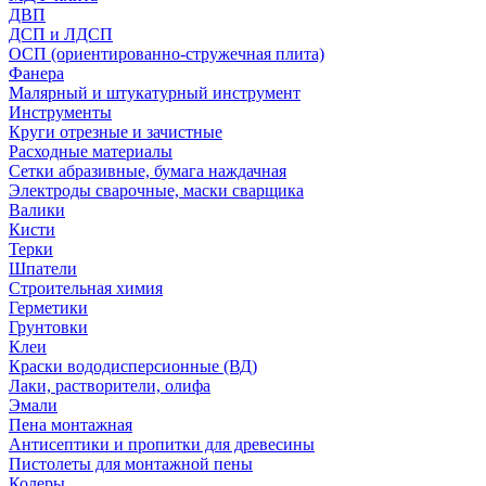
ДВП
ДСП и ЛДСП
ОСП (ориентированно-стружечная плита)
Фанера
Малярный и штукатурный инструмент
Инструменты
Круги отрезные и зачистные
Расходные материалы
Сетки абразивные, бумага наждачная
Электроды сварочные, маски сварщика
Валики
Кисти
Терки
Шпатели
Строительная химия
Герметики
Грунтовки
Клеи
Краски вододисперсионные (ВД)
Лаки, растворители, олифа
Эмали
Пена монтажная
Антисептики и пропитки для древесины
Пистолеты для монтажной пены
Колеры