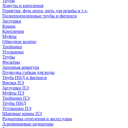
Трубы
Хомуты и крепления
Герметик, фум лента, нить для резьбы и т.д.
Полипропиленовые трубы и фитинги
Заглушки
Краны
Крепления
Муфты
Обводное колено
Тройники
Угольники
Трубы
Фильтры
Запорная арматура
Подводка гибкая для воды
Труба ПНД и фитинги
Врезки ПЭ
Заглушки ПЭ
Муфты ПЭ
Тройники ПЭ
Трубы ПНД
Угольники ПЭ
Шаровые краны ПЭ
Радиаторы отопления и аксессуары
Алюминиевые радиаторы