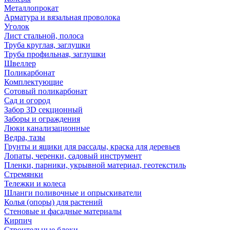
Металлопрокат
Арматура и вязальная проволока
Уголок
Лист стальной, полоса
Труба круглая, заглушки
Труба профильная, заглушки
Швеллер
Поликарбонат
Комплектующие
Сотовый поликарбонат
Сад и огород
Забор 3D секционный
Заборы и ограждения
Люки канализационные
Ведра, тазы
Грунты и ящики для рассады, краска для деревьев
Лопаты, черенки, садовый инструмент
Пленки, парники, укрывной материал, геотекстиль
Стремянки
Тележки и колеса
Шланги поливочные и опрыскиватели
Колья (опоры) для растений
Стеновые и фасадные материалы
Кирпич
Строительные блоки