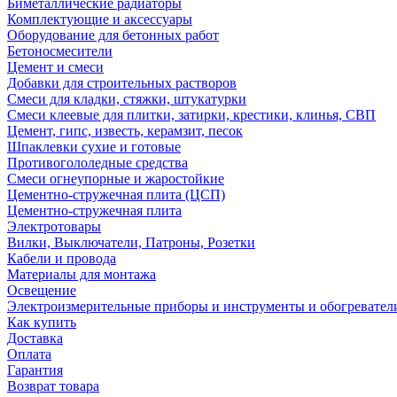
Биметаллические радиаторы
Комплектующие и аксессуары
Оборудование для бетонных работ
Бетоносмесители
Цемент и смеси
Добавки для строительных растворов
Смеси для кладки, стяжки, штукатурки
Смеси клеевые для плитки, затирки, крестики, клинья, СВП
Цемент, гипс, известь, керамзит, песок
Шпаклевки сухие и готовые
Противогололедные средства
Смеси огнеупорные и жаростойкие
Цементно-стружечная плита (ЦСП)
Цементно-стружечная плита
Электротовары
Вилки, Выключатели, Патроны, Розетки
Кабели и провода
Материалы для монтажа
Освещение
Электроизмерительные приборы и инструменты и обогревател
Как купить
Доставка
Оплата
Гарантия
Возврат товара