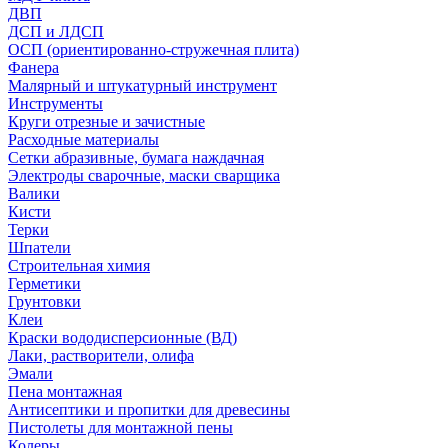
ДВП
ДСП и ЛДСП
ОСП (ориентированно-стружечная плита)
Фанера
Малярный и штукатурный инструмент
Инструменты
Круги отрезные и зачистные
Расходные материалы
Сетки абразивные, бумага наждачная
Электроды сварочные, маски сварщика
Валики
Кисти
Терки
Шпатели
Строительная химия
Герметики
Грунтовки
Клеи
Краски вододисперсионные (ВД)
Лаки, растворители, олифа
Эмали
Пена монтажная
Антисептики и пропитки для древесины
Пистолеты для монтажной пены
Колеры