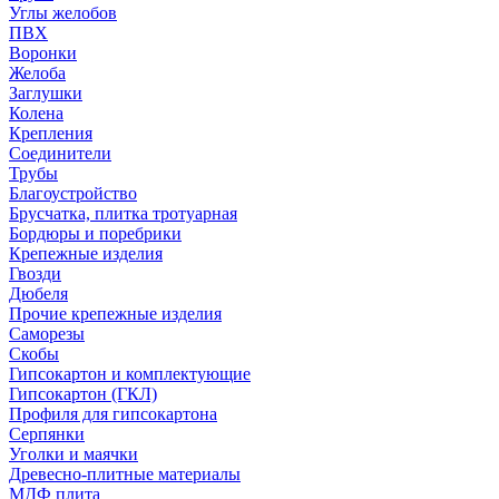
Углы желобов
ПВХ
Воронки
Желоба
Заглушки
Колена
Крепления
Соединители
Трубы
Благоустройство
Брусчатка, плитка тротуарная
Бордюры и поребрики
Крепежные изделия
Гвозди
Дюбеля
Прочие крепежные изделия
Саморезы
Скобы
Гипсокартон и комплектующие
Гипсокартон (ГКЛ)
Профиля для гипсокартона
Серпянки
Уголки и маячки
Древесно-плитные материалы
МДФ плита