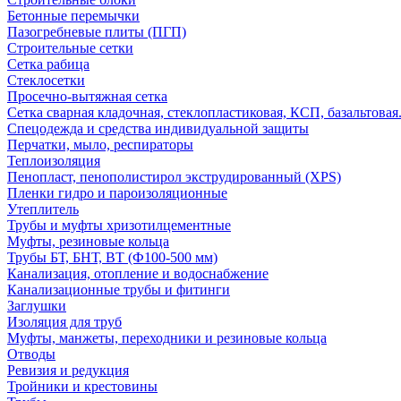
Бетонные перемычки
Пазогребневые плиты (ПГП)
Строительные сетки
Сетка рабица
Стеклосетки
Просечно-вытяжная сетка
Сетка сварная кладочная, стеклопластиковая, КСП, базальтовая
Спецодежда и средства индивидуальной защиты
Перчатки, мыло, респираторы
Теплоизоляция
Пенопласт, пенополистирол экструдированный (XPS)
Пленки гидро и пароизоляционные
Утеплитель
Трубы и муфты хризотилцементные
Муфты, резиновые кольца
Трубы БТ, БНТ, ВТ (Ф100-500 мм)
Канализация, отопление и водоснабжение
Канализационные трубы и фитинги
Заглушки
Изоляция для труб
Муфты, манжеты, переходники и резиновые кольца
Отводы
Ревизия и редукция
Тройники и крестовины