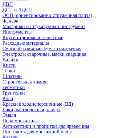
ДВП
ДСП и ЛДСП
ОСП (ориентированно-стружечная плита)
Фанера
Малярный и штукатурный инструмент
Инструменты
Круги отрезные и зачистные
Расходные материалы
Сетки абразивные, бумага наждачная
Электроды сварочные, маски сварщика
Валики
Кисти
Терки
Шпатели
Строительная химия
Герметики
Грунтовки
Клеи
Краски вододисперсионные (ВД)
Лаки, растворители, олифа
Эмали
Пена монтажная
Антисептики и пропитки для древесины
Пистолеты для монтажной пены
Колеры