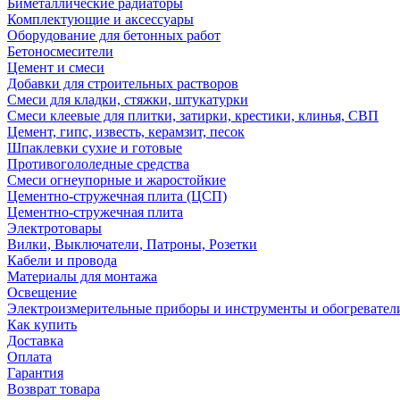
Биметаллические радиаторы
Комплектующие и аксессуары
Оборудование для бетонных работ
Бетоносмесители
Цемент и смеси
Добавки для строительных растворов
Смеси для кладки, стяжки, штукатурки
Смеси клеевые для плитки, затирки, крестики, клинья, СВП
Цемент, гипс, известь, керамзит, песок
Шпаклевки сухие и готовые
Противогололедные средства
Смеси огнеупорные и жаростойкие
Цементно-стружечная плита (ЦСП)
Цементно-стружечная плита
Электротовары
Вилки, Выключатели, Патроны, Розетки
Кабели и провода
Материалы для монтажа
Освещение
Электроизмерительные приборы и инструменты и обогревател
Как купить
Доставка
Оплата
Гарантия
Возврат товара