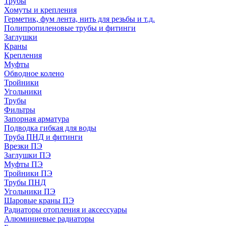
Трубы
Хомуты и крепления
Герметик, фум лента, нить для резьбы и т.д.
Полипропиленовые трубы и фитинги
Заглушки
Краны
Крепления
Муфты
Обводное колено
Тройники
Угольники
Трубы
Фильтры
Запорная арматура
Подводка гибкая для воды
Труба ПНД и фитинги
Врезки ПЭ
Заглушки ПЭ
Муфты ПЭ
Тройники ПЭ
Трубы ПНД
Угольники ПЭ
Шаровые краны ПЭ
Радиаторы отопления и аксессуары
Алюминиевые радиаторы