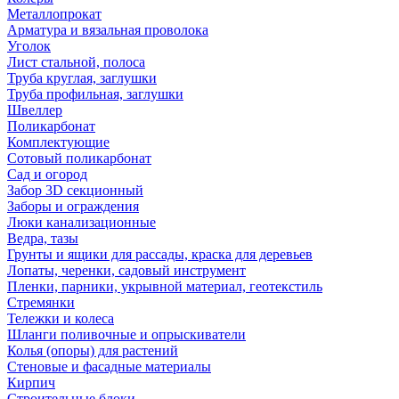
Металлопрокат
Арматура и вязальная проволока
Уголок
Лист стальной, полоса
Труба круглая, заглушки
Труба профильная, заглушки
Швеллер
Поликарбонат
Комплектующие
Сотовый поликарбонат
Сад и огород
Забор 3D секционный
Заборы и ограждения
Люки канализационные
Ведра, тазы
Грунты и ящики для рассады, краска для деревьев
Лопаты, черенки, садовый инструмент
Пленки, парники, укрывной материал, геотекстиль
Стремянки
Тележки и колеса
Шланги поливочные и опрыскиватели
Колья (опоры) для растений
Стеновые и фасадные материалы
Кирпич
Строительные блоки