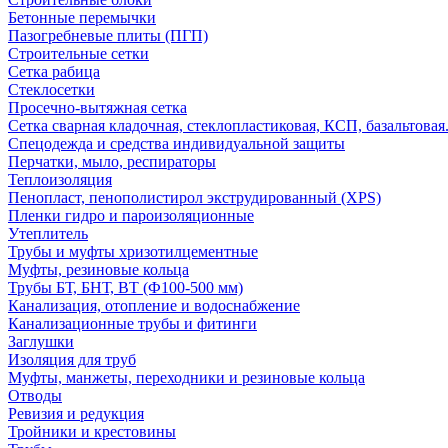
Бетонные перемычки
Пазогребневые плиты (ПГП)
Строительные сетки
Сетка рабица
Стеклосетки
Просечно-вытяжная сетка
Сетка сварная кладочная, стеклопластиковая, КСП, базальтовая
Спецодежда и средства индивидуальной защиты
Перчатки, мыло, респираторы
Теплоизоляция
Пенопласт, пенополистирол экструдированный (XPS)
Пленки гидро и пароизоляционные
Утеплитель
Трубы и муфты хризотилцементные
Муфты, резиновые кольца
Трубы БТ, БНТ, ВТ (Ф100-500 мм)
Канализация, отопление и водоснабжение
Канализационные трубы и фитинги
Заглушки
Изоляция для труб
Муфты, манжеты, переходники и резиновые кольца
Отводы
Ревизия и редукция
Тройники и крестовины