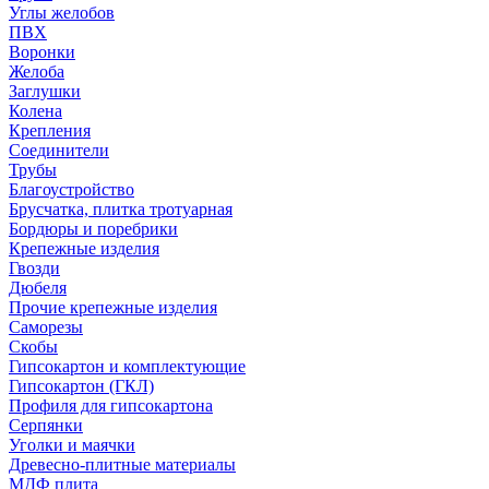
Углы желобов
ПВХ
Воронки
Желоба
Заглушки
Колена
Крепления
Соединители
Трубы
Благоустройство
Брусчатка, плитка тротуарная
Бордюры и поребрики
Крепежные изделия
Гвозди
Дюбеля
Прочие крепежные изделия
Саморезы
Скобы
Гипсокартон и комплектующие
Гипсокартон (ГКЛ)
Профиля для гипсокартона
Серпянки
Уголки и маячки
Древесно-плитные материалы
МДФ плита