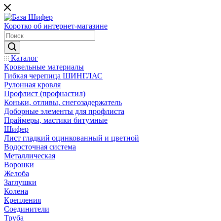
Коротко об интернет-магазине
Каталог
Кровельные материалы
Гибкая черепица ШИНГЛАС
Рулонная кровля
Профлист (профнастил)
Коньки, отливы, снегозадержатель
Доборные элементы для профлиста
Праймеры, мастики битумные
Шифер
Лист гладкий оцинкованный и цветной
Водосточная система
Металлическая
Воронки
Желоба
Заглушки
Колена
Крепления
Соединители
Труба