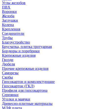
Углы желобов
ПВХ
Воронки
Желоба
Заглушки
Колена
Крепления
Соединители
Трубы
Благоустройство
Брусчатка, плитка тротуарная
Бордюры и поребрики
Крепежные изделия
Гвозди
Дюбеля
Прочие крепежные изделия
Саморезы
Скобы
Гипсокартон и комплектующие
Гипсокартон (ГКЛ)
Профиля для гипсокартона
Серпянки
Уголки и маячки
Древесно-плитные материалы
МДФ плита