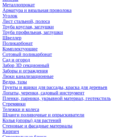
Металлопрокат
Арматура и вязальная проволока
Уголок
Лист стальной, полоса
Труба круглая, заглушки
Труба профильная, заглушки
Швеллер
Поликарбонат
Комплектующие
Сотовый поликарбонат
Сад и огород
Забор 3D секционный
Заборы и ограждения
Люки канализационные
Ведра, тазы
Грунты и ящики для рассады, краска для деревьев
Лопаты, черенки, садовый инструмент
Пленки, парники, укрывной материал, геотекстиль
Стремянки
Тележки и колеса
Шланги поливочные и опрыскиватели
Колья (опоры) для растений
Стеновые и фасадные материалы
Кирпич
Строительные блоки