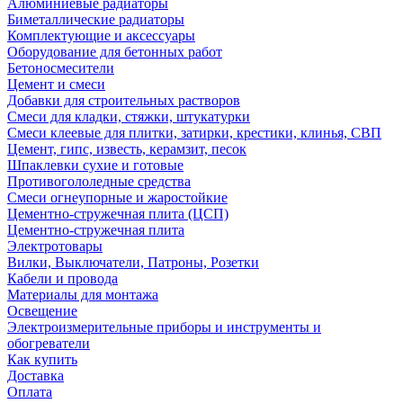
Алюминиевые радиаторы
Биметаллические радиаторы
Комплектующие и аксессуары
Оборудование для бетонных работ
Бетоносмесители
Цемент и смеси
Добавки для строительных растворов
Смеси для кладки, стяжки, штукатурки
Смеси клеевые для плитки, затирки, крестики, клинья, СВП
Цемент, гипс, известь, керамзит, песок
Шпаклевки сухие и готовые
Противогололедные средства
Смеси огнеупорные и жаростойкие
Цементно-стружечная плита (ЦСП)
Цементно-стружечная плита
Электротовары
Вилки, Выключатели, Патроны, Розетки
Кабели и провода
Материалы для монтажа
Освещение
Электроизмерительные приборы и инструменты и
обогреватели
Как купить
Доставка
Оплата