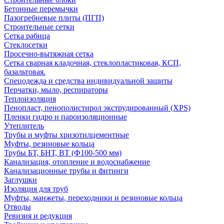
Бетонные перемычки
Пазогребневые плиты (ПГП)
Строительные сетки
Сетка рабица
Стеклосетки
Просечно-вытяжная сетка
Сетка сварная кладочная, стеклопластиковая, КСП,
базальтовая.
Спецодежда и средства индивидуальной защиты
Перчатки, мыло, респираторы
Теплоизоляция
Пенопласт, пенополистирол экструдированный (XPS)
Пленки гидро и пароизоляционные
Утеплитель
Трубы и муфты хризотилцементные
Муфты, резиновые кольца
Трубы БТ, БНТ, ВТ (Ф100-500 мм)
Канализация, отопление и водоснабжение
Канализационные трубы и фитинги
Заглушки
Изоляция для труб
Муфты, манжеты, переходники и резиновые кольца
Отводы
Ревизия и редукция