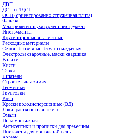
ДВП
ДСП и ЛДСП
ОСП (ориентированно-стружечная плита)
Фанера
Малярный и штукатурный инструмент
Инструменты
Круги отрезные и зачистные
Расходные материалы
Сетки абразивные, бумага наждачная
Электроды сварочные, маски сварщика
Валики
Кисти
Терки
Шпатели
Строительная химия
Герметики
Грунтовки
Клеи
Краски вододисперсионные (ВД)
Лаки, растворители, олифа
Эмали
Пена монтажная
Антисептики и пропитки для древесины
Пистолеты для монтажной пены
Колеры