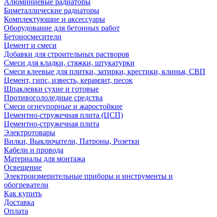
Алюминиевые радиаторы
Биметаллические радиаторы
Комплектующие и аксессуары
Оборудование для бетонных работ
Бетоносмесители
Цемент и смеси
Добавки для строительных растворов
Смеси для кладки, стяжки, штукатурки
Смеси клеевые для плитки, затирки, крестики, клинья, СВП
Цемент, гипс, известь, керамзит, песок
Шпаклевки сухие и готовые
Противогололедные средства
Смеси огнеупорные и жаростойкие
Цементно-стружечная плита (ЦСП)
Цементно-стружечная плита
Электротовары
Вилки, Выключатели, Патроны, Розетки
Кабели и провода
Материалы для монтажа
Освещение
Электроизмерительные приборы и инструменты и
обогреватели
Как купить
Доставка
Оплата