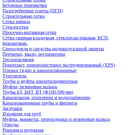
Бетонные перемычки
Пазогребневые плиты (ПГП)
Строительные сетки
Сетка рабица
Стеклосетки
Просечно-вытяжная сетка
Сетка сварная кладочная, стеклопластиковая, КСП,
базальтовая.
Спецодежда и средства индивидуальной защиты
Перчатки, мыло, респираторы
Теплоизоляция
Пенопласт, пенополистирол экструдированный (XPS)
Пленки гидро и пароизоляционные
Утеплитель
Трубы и муфты хризотилцементные
Муфты, резиновые кольца
Трубы БТ, БНТ, ВТ (Ф100-500 мм)
Канализация, отопление и водоснабжение
Канализационные трубы и фитинги
Заглушки
Изоляция для труб
Муфты, манжеты, переходники и резиновые кольца
Отводы
Ревизия и редукция