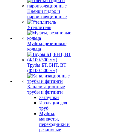
Пленки гидро и
пароизоляционные
Утеплитель
Муфты, резиновые
кольца
Трубы БТ, БНТ, ВТ
(Ф100-500 мм)
Канализационные
трубы и фитинги
Заглушки
Изоляция для
труб
Муфты,
манжеты,
переходники и
резиновые