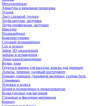
Металлопрокат
Арматура и вязальная проволока
Уголок
Лист стальной, полоса
Труба круглая, заглушки
Труба профильная, заглушки
Швеллер
Поликарбонат
Комплектующие
Сотовый поликарбонат
Сад и огород
Забор 3D секционный
Заборы и ограждения
Люки канализационные
Ведра, тазы
Грунты и ящики для рассады, краска для деревьев
Лопаты, черенки, садовый инструмент
Пленки, парники, укрывной материал, геотекстиль
Стремянки
Тележки и колеса
Шланги поливочные и опрыскиватели
Колья (опоры) для растений
Стеновые и фасадные материалы
Кирпич
Строительные блоки