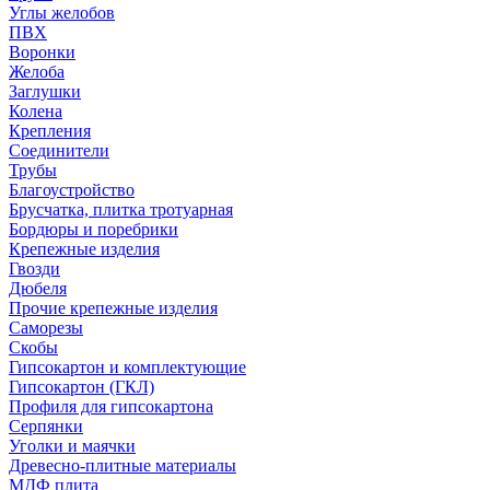
Углы желобов
ПВХ
Воронки
Желоба
Заглушки
Колена
Крепления
Соединители
Трубы
Благоустройство
Брусчатка, плитка тротуарная
Бордюры и поребрики
Крепежные изделия
Гвозди
Дюбеля
Прочие крепежные изделия
Саморезы
Скобы
Гипсокартон и комплектующие
Гипсокартон (ГКЛ)
Профиля для гипсокартона
Серпянки
Уголки и маячки
Древесно-плитные материалы
МДФ плита