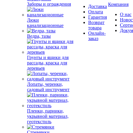
Заборы и ограждения
Компания
Доставка
Оплата
О нас
Гарантия
Новос
Люки
Возврат
Серти
канализационные
товара
Докум
Онлайн-
Ведра, тазы
заказ
Грунты и ящики для
рассады, краска для
деревьев
Лопаты, черенки,
садовый инструмент
Пленки, парники,
укрывной материал,
геотекстиль
Стремянки