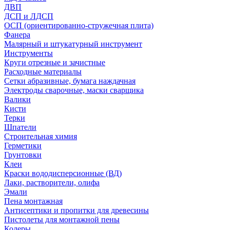
ДВП
ДСП и ЛДСП
ОСП (ориентированно-стружечная плита)
Фанера
Малярный и штукатурный инструмент
Инструменты
Круги отрезные и зачистные
Расходные материалы
Сетки абразивные, бумага наждачная
Электроды сварочные, маски сварщика
Валики
Кисти
Терки
Шпатели
Строительная химия
Герметики
Грунтовки
Клеи
Краски вододисперсионные (ВД)
Лаки, растворители, олифа
Эмали
Пена монтажная
Антисептики и пропитки для древесины
Пистолеты для монтажной пены
Колеры