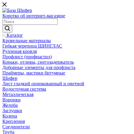
Коротко об интернет-магазине
Каталог
Кровельные материалы
Гибкая черепица ШИНГЛАС
Рулонная кровля
Профлист (профнастил)
Коньки, отливы, снегозадержатель
Доборные элементы для профлиста
Праймеры, мастики битумные
Шифер
Лист гладкий оцинкованный и цветной
Водосточная система
Металлическая
Воронки
Желоба
Заглушки
Колена
Крепления
Соединители
Труба