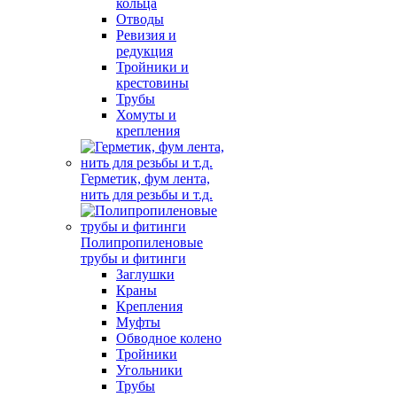
кольца
Отводы
Ревизия и
редукция
Тройники и
крестовины
Трубы
Хомуты и
крепления
Герметик, фум лента,
нить для резьбы и т.д.
Полипропиленовые
трубы и фитинги
Заглушки
Краны
Крепления
Муфты
Обводное колено
Тройники
Угольники
Трубы