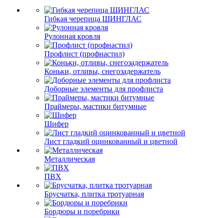
Гибкая черепица ШИНГЛАС
Рулонная кровля
Профлист (профнастил)
Коньки, отливы, снегозадержатель
Доборные элементы для профлиста
Праймеры, мастики битумные
Шифер
Лист гладкий оцинкованный и цветной
Металлическая
ПВХ
Брусчатка, плитка тротуарная
Бордюры и поребрики