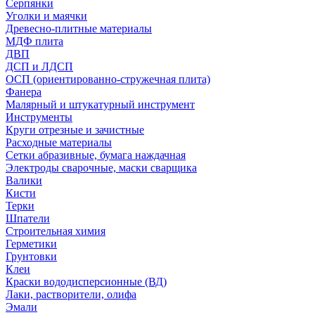
Серпянки
Уголки и маячки
Древесно-плитные материалы
МДФ плита
ДВП
ДСП и ЛДСП
ОСП (ориентированно-стружечная плита)
Фанера
Малярный и штукатурный инструмент
Инструменты
Круги отрезные и зачистные
Расходные материалы
Сетки абразивные, бумага наждачная
Электроды сварочные, маски сварщика
Валики
Кисти
Терки
Шпатели
Строительная химия
Герметики
Грунтовки
Клеи
Краски вододисперсионные (ВД)
Лаки, растворители, олифа
Эмали