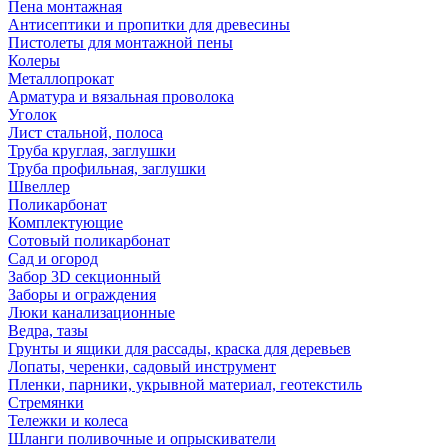
Пена монтажная
Антисептики и пропитки для древесины
Пистолеты для монтажной пены
Колеры
Металлопрокат
Арматура и вязальная проволока
Уголок
Лист стальной, полоса
Труба круглая, заглушки
Труба профильная, заглушки
Швеллер
Поликарбонат
Комплектующие
Сотовый поликарбонат
Сад и огород
Забор 3D секционный
Заборы и ограждения
Люки канализационные
Ведра, тазы
Грунты и ящики для рассады, краска для деревьев
Лопаты, черенки, садовый инструмент
Пленки, парники, укрывной материал, геотекстиль
Стремянки
Тележки и колеса
Шланги поливочные и опрыскиватели