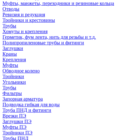
Муфты, манжеты, переходники и резиновые кольца
Отводы
Ревизия и редукция
Тройники и крестовины
Трубы
Хомуты и крепления
Герметик, фум лента, нить для резьбы и т.д.
Полипропиленовые трубы и фитинги
Заглушки
Краны
Крепления
Муфты
Обводное колено
Тройники
Угольники
Трубы
Фильтры
Запорная арматура
Подводка гибкая для воды
Труба ПНД и фитинги
Врезки ПЭ
Заглушки ПЭ
Муфты ПЭ
Тройники ПЭ
Трубы ПНД