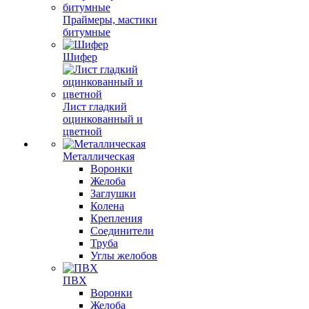
Праймеры, мастики
битумные
Шифер
Лист гладкий
оцинкованный и
цветной
Металлическая
Воронки
Желоба
Заглушки
Колена
Крепления
Соединители
Труба
Углы желобов
ПВХ
Воронки
Желоба