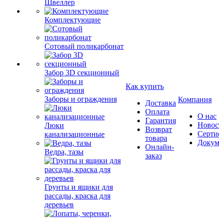
Швеллер
Комплектующие
Сотовый поликарбонат
Забор 3D секционный
Как купить
Заборы и ограждения
Компания
Доставка
Оплата
О нас
Гарантия
Новос
Люки
Возврат
Серти
канализационные
товара
Докум
Онлайн-
Ведра, тазы
заказ
Грунты и ящики для
рассады, краска для
деревьев