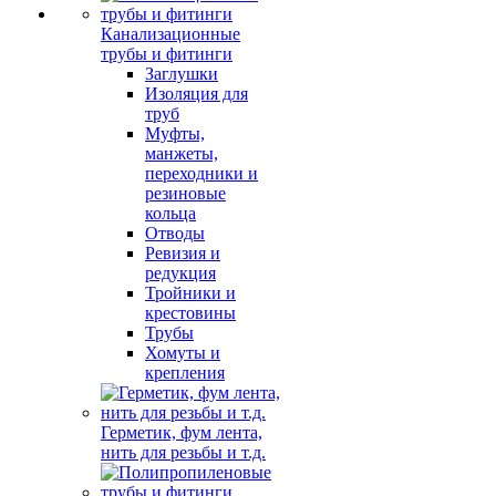
Канализационные
трубы и фитинги
Заглушки
Изоляция для
труб
Муфты,
манжеты,
переходники и
резиновые
кольца
Отводы
Ревизия и
редукция
Тройники и
крестовины
Трубы
Хомуты и
крепления
Герметик, фум лента,
нить для резьбы и т.д.