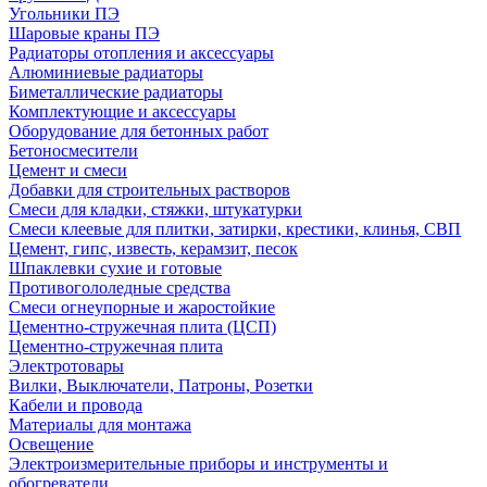
Угольники ПЭ
Шаровые краны ПЭ
Радиаторы отопления и аксессуары
Алюминиевые радиаторы
Биметаллические радиаторы
Комплектующие и аксессуары
Оборудование для бетонных работ
Бетоносмесители
Цемент и смеси
Добавки для строительных растворов
Смеси для кладки, стяжки, штукатурки
Смеси клеевые для плитки, затирки, крестики, клинья, СВП
Цемент, гипс, известь, керамзит, песок
Шпаклевки сухие и готовые
Противогололедные средства
Смеси огнеупорные и жаростойкие
Цементно-стружечная плита (ЦСП)
Цементно-стружечная плита
Электротовары
Вилки, Выключатели, Патроны, Розетки
Кабели и провода
Материалы для монтажа
Освещение
Электроизмерительные приборы и инструменты и
обогреватели