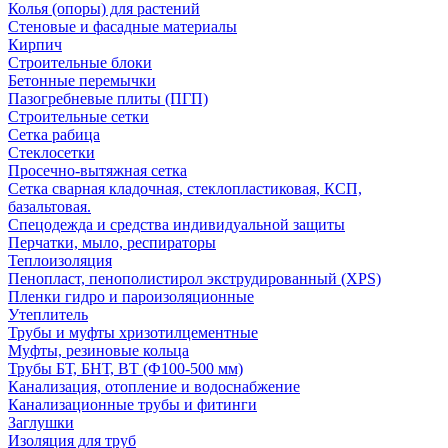
Колья (опоры) для растений
Стеновые и фасадные материалы
Кирпич
Строительные блоки
Бетонные перемычки
Пазогребневые плиты (ПГП)
Строительные сетки
Сетка рабица
Стеклосетки
Просечно-вытяжная сетка
Сетка сварная кладочная, стеклопластиковая, КСП,
базальтовая.
Спецодежда и средства индивидуальной защиты
Перчатки, мыло, респираторы
Теплоизоляция
Пенопласт, пенополистирол экструдированный (XPS)
Пленки гидро и пароизоляционные
Утеплитель
Трубы и муфты хризотилцементные
Муфты, резиновые кольца
Трубы БТ, БНТ, ВТ (Ф100-500 мм)
Канализация, отопление и водоснабжение
Канализационные трубы и фитинги
Заглушки
Изоляция для труб