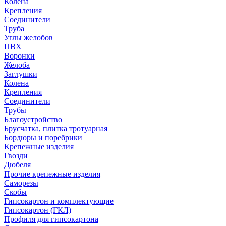
Колена
Крепления
Соединители
Труба
Углы желобов
ПВХ
Воронки
Желоба
Заглушки
Колена
Крепления
Соединители
Трубы
Благоустройство
Брусчатка, плитка тротуарная
Бордюры и поребрики
Крепежные изделия
Гвозди
Дюбеля
Прочие крепежные изделия
Саморезы
Скобы
Гипсокартон и комплектующие
Гипсокартон (ГКЛ)
Профиля для гипсокартона