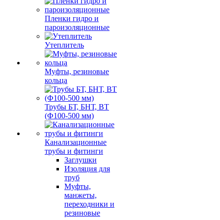
Пленки гидро и
пароизоляционные
Утеплитель
Муфты, резиновые
кольца
Трубы БТ, БНТ, ВТ
(Ф100-500 мм)
Канализационные
трубы и фитинги
Заглушки
Изоляция для
труб
Муфты,
манжеты,
переходники и
резиновые