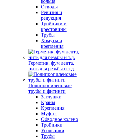
кольца
Отводы
Ревизия и
редукция
Тройники и
крестовины
Трубы
Хомуты и
крепления
Герметик, фум лента,
нить для резьбы и т.д.
Полипропиленовые
трубы и фитинги
Заглушки
Краны
Крепления
Муфты
Обводное колено
Тройники
Угольники
Трубы