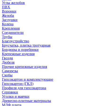
Углы желобов
ПВХ
Воронки
Желоба
Заглушки
Колена
Крепления
Соединители
Трубы
Благоустройство
Брусчатка, плитка тротуарная
Бордюры и поребрики
Крепежные изделия
Гвозди
Дюбеля
Прочие крепежные изделия
Саморезы
Скобы
Гипсокартон и комплектующие
Гипсокартон (ГКЛ)
Профиля для гипсокартона
Серпянки
Уголки и маячки
Древесно-плитные материалы
МДФ плита