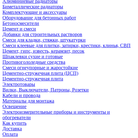
Алюминиевые радиаторы
Биметаллические радиаторы
Комплектующие и аксессуары
Оборудование для бетонных работ
Бетоносмесители
Цемент и смеси
Добавки для строительных растворов
Смеси для кладки, стяжки, штукатурки
Смеси клеевые для плитки, затирки, крестики, клинья, СВП
Цемент, гипс, известь, керамзит, песок
Шпаклевки сухие и готовые
Противогололедные средства
Смеси огнеупорные и жаростойкие
Цементно-стружечная плита (ЦСП)
Цементно-стружечная плита
Электротовары
Вилки, Выключатели, Патроны, Розетки
Кабели и провода
Материалы для монтажа
Освещение
Электроизмерительные приборы и инструменты и
обогреватели
Как купить
Доставка
Оплата