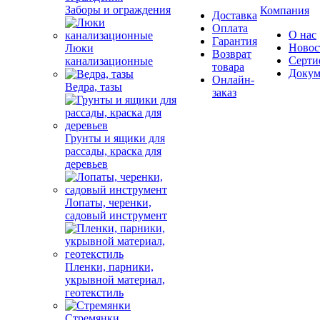
Заборы и ограждения
Компания
Доставка
Оплата
О нас
Гарантия
Новос
Люки
Возврат
Серти
канализационные
товара
Докум
Онлайн-
Ведра, тазы
заказ
Грунты и ящики для
рассады, краска для
деревьев
Лопаты, черенки,
садовый инструмент
Пленки, парники,
укрывной материал,
геотекстиль
Стремянки