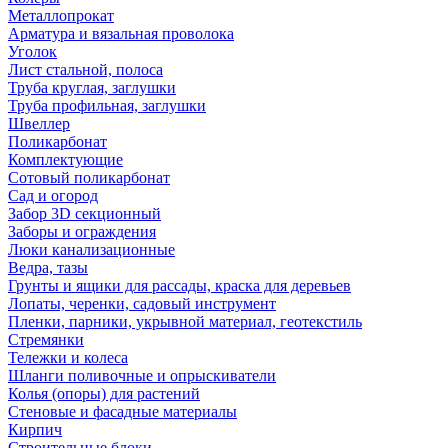
Металлопрокат
Арматура и вязальная проволока
Уголок
Лист стальной, полоса
Труба круглая, заглушки
Труба профильная, заглушки
Швеллер
Поликарбонат
Комплектующие
Сотовый поликарбонат
Сад и огород
Забор 3D секционный
Заборы и ограждения
Люки канализационные
Ведра, тазы
Грунты и ящики для рассады, краска для деревьев
Лопаты, черенки, садовый инструмент
Пленки, парники, укрывной материал, геотекстиль
Стремянки
Тележки и колеса
Шланги поливочные и опрыскиватели
Колья (опоры) для растений
Стеновые и фасадные материалы
Кирпич
Строительные блоки