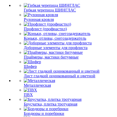
Гибкая черепица ШИНГЛАС
Рулонная кровля
Профлист (профнастил)
Коньки, отливы, снегозадержатель
Доборные элементы для профлиста
Праймеры, мастики битумные
Шифер
Лист гладкий оцинкованный и цветной
Металлическая
ПВХ
Брусчатка, плитка тротуарная
Бордюры и поребрики