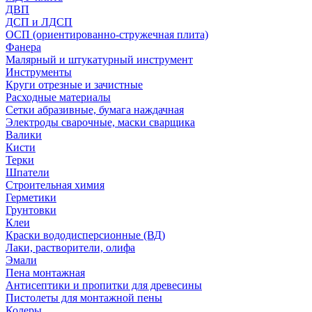
ДВП
ДСП и ЛДСП
ОСП (ориентированно-стружечная плита)
Фанера
Малярный и штукатурный инструмент
Инструменты
Круги отрезные и зачистные
Расходные материалы
Сетки абразивные, бумага наждачная
Электроды сварочные, маски сварщика
Валики
Кисти
Терки
Шпатели
Строительная химия
Герметики
Грунтовки
Клеи
Краски вододисперсионные (ВД)
Лаки, растворители, олифа
Эмали
Пена монтажная
Антисептики и пропитки для древесины
Пистолеты для монтажной пены
Колеры