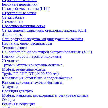
Бетонные перемычки
Пазогребневые плиты (ПГП)
Строительные сетки
Сетка рабица
Стеклосетки
Просечно-вытяжная сетка
Сетка сварная кладочная, стеклопластиковая, КСП,
базальтовая.
Спецодежда и средства индивидуальной защиты
Перчатки, мыло, респираторы
Теплоизоляция
Пенопласт, пенополистирол экструдированный (XPS)
Пленки гидро и пароизоляционные
Утеплитель
Трубы и муфты хризотилцементные
Муфты, резиновые кольца
Трубы БТ, БНТ, ВТ (Ф100-500 мм)
Канализация, отопление и водоснабжение
Канализационные трубы и фитинги
Заглушки
Изоляция для труб
Муфты, манжеты, переходники и резиновые кольца
Отводы
Ревизия и редукция