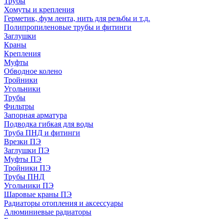
Трубы
Хомуты и крепления
Герметик, фум лента, нить для резьбы и т.д.
Полипропиленовые трубы и фитинги
Заглушки
Краны
Крепления
Муфты
Обводное колено
Тройники
Угольники
Трубы
Фильтры
Запорная арматура
Подводка гибкая для воды
Труба ПНД и фитинги
Врезки ПЭ
Заглушки ПЭ
Муфты ПЭ
Тройники ПЭ
Трубы ПНД
Угольники ПЭ
Шаровые краны ПЭ
Радиаторы отопления и аксессуары
Алюминиевые радиаторы