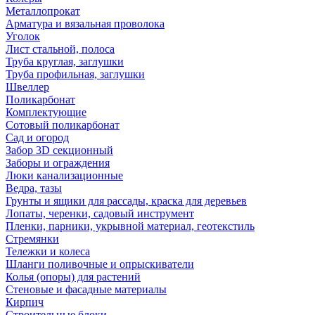
Металлопрокат
Арматура и вязальная проволока
Уголок
Лист стальной, полоса
Труба круглая, заглушки
Труба профильная, заглушки
Швеллер
Поликарбонат
Комплектующие
Сотовый поликарбонат
Сад и огород
Забор 3D секционный
Заборы и ограждения
Люки канализационные
Ведра, тазы
Грунты и ящики для рассады, краска для деревьев
Лопаты, черенки, садовый инструмент
Пленки, парники, укрывной материал, геотекстиль
Стремянки
Тележки и колеса
Шланги поливочные и опрыскиватели
Колья (опоры) для растений
Стеновые и фасадные материалы
Кирпич
Строительные блоки