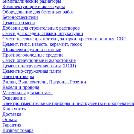
Биметаллические радиаторы
Комплектующие и аксессуары
Оборудование для бетонных работ
Бетоносмесители
Цемент и смеси
Добавки для строительных растворов
Смеси для кладки, стяжки, штукатурки
Смеси клеевые для плитки, затирки, крестики, клинья, СВП
Цемент, гипс, известь, керамзит, песок
Шпаклевки сухие и готовые
Противогололедные средства
Смеси огнеупорные и жаростойкие
Цементно-стружечная плита (ЦСП)
Цементно-стружечная плита
Электротовары
Вилки, Выключатели, Патроны, Розетки
Кабели и провода
Материалы для монтажа
Освещение
Электроизмерительные приборы и инструменты и обогревател
Как купить
Доставка
Оплата
Гарантия
Возврат товара