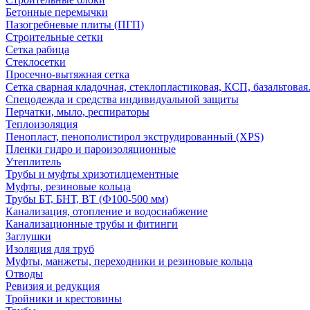
Бетонные перемычки
Пазогребневые плиты (ПГП)
Строительные сетки
Сетка рабица
Стеклосетки
Просечно-вытяжная сетка
Сетка сварная кладочная, стеклопластиковая, КСП, базальтовая
Спецодежда и средства индивидуальной защиты
Перчатки, мыло, респираторы
Теплоизоляция
Пенопласт, пенополистирол экструдированный (XPS)
Пленки гидро и пароизоляционные
Утеплитель
Трубы и муфты хризотилцементные
Муфты, резиновые кольца
Трубы БТ, БНТ, ВТ (Ф100-500 мм)
Канализация, отопление и водоснабжение
Канализационные трубы и фитинги
Заглушки
Изоляция для труб
Муфты, манжеты, переходники и резиновые кольца
Отводы
Ревизия и редукция
Тройники и крестовины