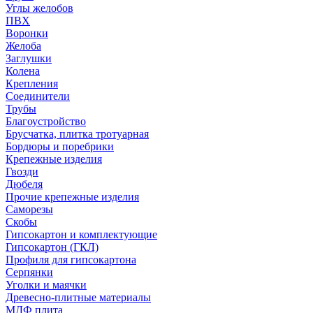
Углы желобов
ПВХ
Воронки
Желоба
Заглушки
Колена
Крепления
Соединители
Трубы
Благоустройство
Брусчатка, плитка тротуарная
Бордюры и поребрики
Крепежные изделия
Гвозди
Дюбеля
Прочие крепежные изделия
Саморезы
Скобы
Гипсокартон и комплектующие
Гипсокартон (ГКЛ)
Профиля для гипсокартона
Серпянки
Уголки и маячки
Древесно-плитные материалы
МДФ плита