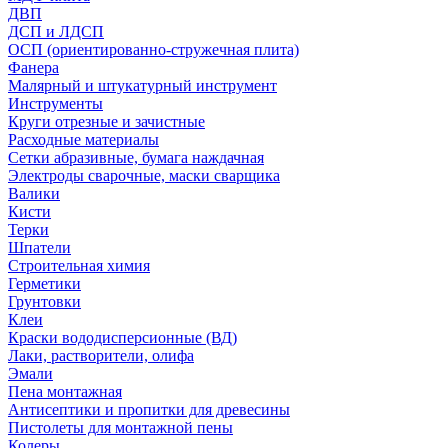
ДВП
ДСП и ЛДСП
ОСП (ориентированно-стружечная плита)
Фанера
Малярный и штукатурный инструмент
Инструменты
Круги отрезные и зачистные
Расходные материалы
Сетки абразивные, бумага наждачная
Электроды сварочные, маски сварщика
Валики
Кисти
Терки
Шпатели
Строительная химия
Герметики
Грунтовки
Клеи
Краски вододисперсионные (ВД)
Лаки, растворители, олифа
Эмали
Пена монтажная
Антисептики и пропитки для древесины
Пистолеты для монтажной пены
Колеры