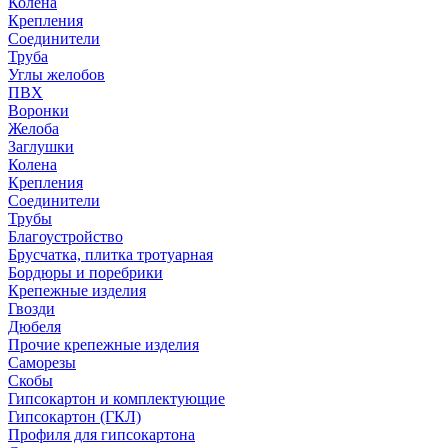
Колена
Крепления
Соединители
Труба
Углы желобов
ПВХ
Воронки
Желоба
Заглушки
Колена
Крепления
Соединители
Трубы
Благоустройство
Брусчатка, плитка тротуарная
Бордюры и поребрики
Крепежные изделия
Гвозди
Дюбеля
Прочие крепежные изделия
Саморезы
Скобы
Гипсокартон и комплектующие
Гипсокартон (ГКЛ)
Профиля для гипсокартона