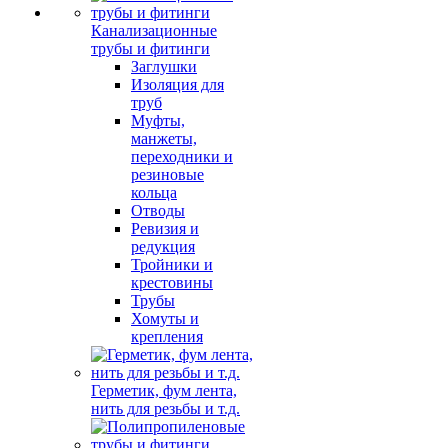
Канализационные
трубы и фитинги
Заглушки
Изоляция для
труб
Муфты,
манжеты,
переходники и
резиновые
кольца
Отводы
Ревизия и
редукция
Тройники и
крестовины
Трубы
Хомуты и
крепления
Герметик, фум лента,
нить для резьбы и т.д.