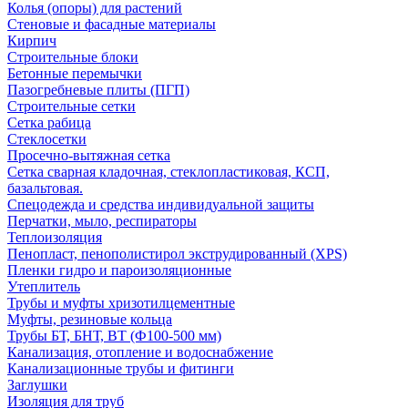
Колья (опоры) для растений
Стеновые и фасадные материалы
Кирпич
Строительные блоки
Бетонные перемычки
Пазогребневые плиты (ПГП)
Строительные сетки
Сетка рабица
Стеклосетки
Просечно-вытяжная сетка
Сетка сварная кладочная, стеклопластиковая, КСП,
базальтовая.
Спецодежда и средства индивидуальной защиты
Перчатки, мыло, респираторы
Теплоизоляция
Пенопласт, пенополистирол экструдированный (XPS)
Пленки гидро и пароизоляционные
Утеплитель
Трубы и муфты хризотилцементные
Муфты, резиновые кольца
Трубы БТ, БНТ, ВТ (Ф100-500 мм)
Канализация, отопление и водоснабжение
Канализационные трубы и фитинги
Заглушки
Изоляция для труб