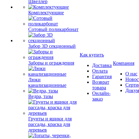
Швеллер
Комплектующие
Сотовый поликарбонат
Забор 3D секционный
Как купить
Заборы и ограждения
Компания
Доставка
Оплата
О нас
Гарантия
Новос
Люки
Возврат
Серти
канализационные
товара
Докум
Онлайн-
Ведра, тазы
заказ
Грунты и ящики для
рассады, краска для
деревьев