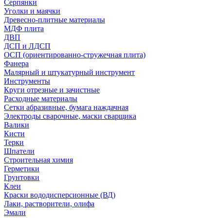
Серпянки
Уголки и маячки
Древесно-плитные материалы
МДФ плита
ДВП
ДСП и ЛДСП
ОСП (ориентированно-стружечная плита)
Фанера
Малярный и штукатурный инструмент
Инструменты
Круги отрезные и зачистные
Расходные материалы
Сетки абразивные, бумага наждачная
Электроды сварочные, маски сварщика
Валики
Кисти
Терки
Шпатели
Строительная химия
Герметики
Грунтовки
Клеи
Краски вододисперсионные (ВД)
Лаки, растворители, олифа
Эмали