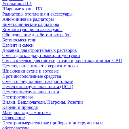
Угольники ПЭ
Шаровые краны ПЭ
Радиаторы отопления и аксессуары
Алюминиевые радиаторы
Биметаллические радиаторы
Комплектующие и аксессуары
Оборудование для бетонных работ
Бетоносмесители
Цемент и смеси
Добавки для строительных растворов
Смеси для кладки, стяжки, штукатурки
Смеси клеевые для плитки, затирки, крестики, клинья, СВП
Цемент, гипс, известь, керамзит, песок
Шпаклевки сухие и готовые
Противогололедные средства
Смеси огнеупорные и жаростойкие
Цементно-стружечная плита (ЦСП)
Цементно-стружечная плита
Электротовары
Вилки, Выключатели, Патроны, Розетки
Кабели и провода
Материалы для монтажа
Освещение
Электроизмерительные приборы и инструменты и
обогреватели