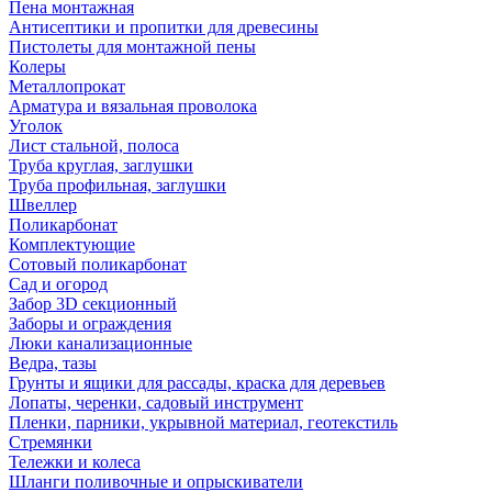
Пена монтажная
Антисептики и пропитки для древесины
Пистолеты для монтажной пены
Колеры
Металлопрокат
Арматура и вязальная проволока
Уголок
Лист стальной, полоса
Труба круглая, заглушки
Труба профильная, заглушки
Швеллер
Поликарбонат
Комплектующие
Сотовый поликарбонат
Сад и огород
Забор 3D секционный
Заборы и ограждения
Люки канализационные
Ведра, тазы
Грунты и ящики для рассады, краска для деревьев
Лопаты, черенки, садовый инструмент
Пленки, парники, укрывной материал, геотекстиль
Стремянки
Тележки и колеса
Шланги поливочные и опрыскиватели