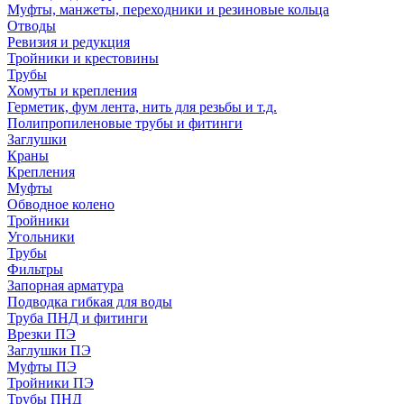
Муфты, манжеты, переходники и резиновые кольца
Отводы
Ревизия и редукция
Тройники и крестовины
Трубы
Хомуты и крепления
Герметик, фум лента, нить для резьбы и т.д.
Полипропиленовые трубы и фитинги
Заглушки
Краны
Крепления
Муфты
Обводное колено
Тройники
Угольники
Трубы
Фильтры
Запорная арматура
Подводка гибкая для воды
Труба ПНД и фитинги
Врезки ПЭ
Заглушки ПЭ
Муфты ПЭ
Тройники ПЭ
Трубы ПНД