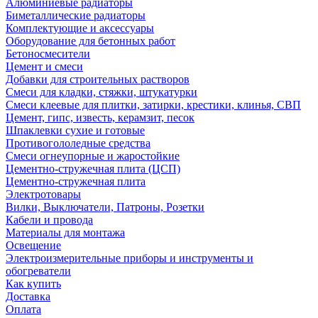
Алюминиевые радиаторы
Биметаллические радиаторы
Комплектующие и аксессуары
Оборудование для бетонных работ
Бетоносмесители
Цемент и смеси
Добавки для строительных растворов
Смеси для кладки, стяжки, штукатурки
Смеси клеевые для плитки, затирки, крестики, клинья, СВП
Цемент, гипс, известь, керамзит, песок
Шпаклевки сухие и готовые
Противогололедные средства
Смеси огнеупорные и жаростойкие
Цементно-стружечная плита (ЦСП)
Цементно-стружечная плита
Электротовары
Вилки, Выключатели, Патроны, Розетки
Кабели и провода
Материалы для монтажа
Освещение
Электроизмерительные приборы и инструменты и
обогреватели
Как купить
Доставка
Оплата