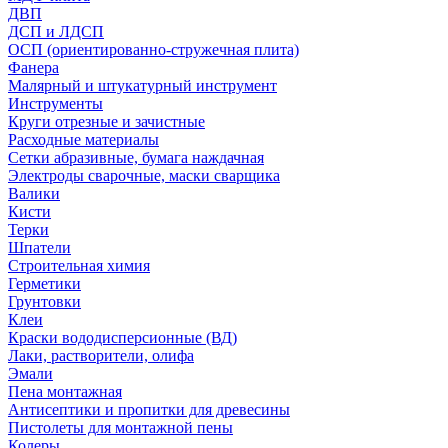
ДВП
ДСП и ЛДСП
ОСП (ориентированно-стружечная плита)
Фанера
Малярный и штукатурный инструмент
Инструменты
Круги отрезные и зачистные
Расходные материалы
Сетки абразивные, бумага наждачная
Электроды сварочные, маски сварщика
Валики
Кисти
Терки
Шпатели
Строительная химия
Герметики
Грунтовки
Клеи
Краски вододисперсионные (ВД)
Лаки, растворители, олифа
Эмали
Пена монтажная
Антисептики и пропитки для древесины
Пистолеты для монтажной пены
Колеры