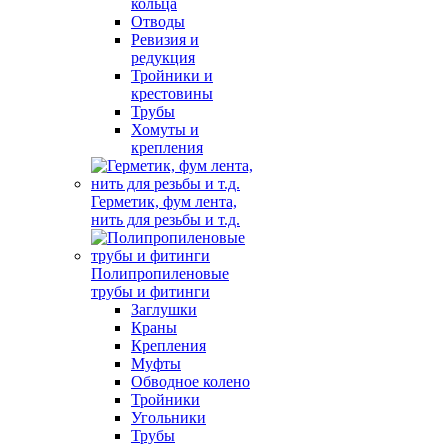
кольца
Отводы
Ревизия и
редукция
Тройники и
крестовины
Трубы
Хомуты и
крепления
Герметик, фум лента,
нить для резьбы и т.д.
Полипропиленовые
трубы и фитинги
Заглушки
Краны
Крепления
Муфты
Обводное колено
Тройники
Угольники
Трубы