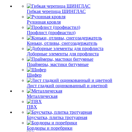
Гибкая черепица ШИНГЛАС
Рулонная кровля
Профлист (профнастил)
Коньки, отливы, снегозадержатель
Доборные элементы для профлиста
Праймеры, мастики битумные
Шифер
Лист гладкий оцинкованный и цветной
Металлическая
ПВХ
Брусчатка, плитка тротуарная
Бордюры и поребрики