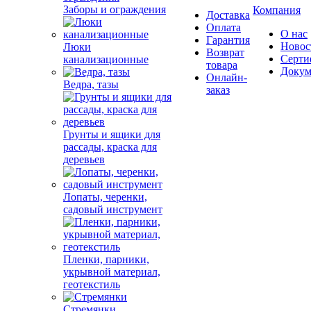
Заборы и ограждения
Компания
Доставка
Оплата
О нас
Гарантия
Новос
Люки
Возврат
Серти
канализационные
товара
Докум
Онлайн-
Ведра, тазы
заказ
Грунты и ящики для
рассады, краска для
деревьев
Лопаты, черенки,
садовый инструмент
Пленки, парники,
укрывной материал,
геотекстиль
Стремянки