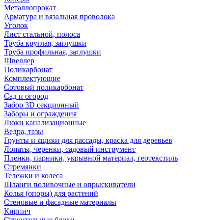
Металлопрокат
Арматура и вязальная проволока
Уголок
Лист стальной, полоса
Труба круглая, заглушки
Труба профильная, заглушки
Швеллер
Поликарбонат
Комплектующие
Сотовый поликарбонат
Сад и огород
Забор 3D секционный
Заборы и ограждения
Люки канализационные
Ведра, тазы
Грунты и ящики для рассады, краска для деревьев
Лопаты, черенки, садовый инструмент
Пленки, парники, укрывной материал, геотекстиль
Стремянки
Тележки и колеса
Шланги поливочные и опрыскиватели
Колья (опоры) для растений
Стеновые и фасадные материалы
Кирпич
Строительные блоки