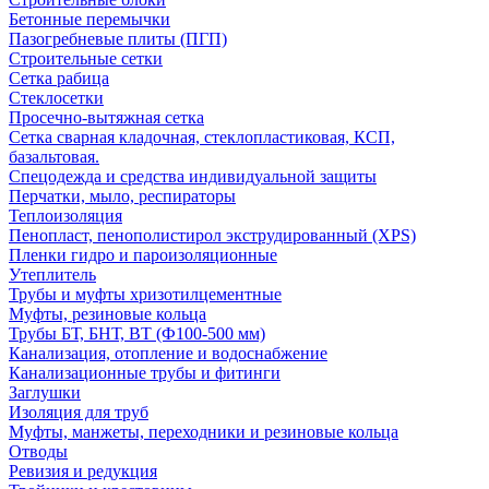
Бетонные перемычки
Пазогребневые плиты (ПГП)
Строительные сетки
Сетка рабица
Стеклосетки
Просечно-вытяжная сетка
Сетка сварная кладочная, стеклопластиковая, КСП,
базальтовая.
Спецодежда и средства индивидуальной защиты
Перчатки, мыло, респираторы
Теплоизоляция
Пенопласт, пенополистирол экструдированный (XPS)
Пленки гидро и пароизоляционные
Утеплитель
Трубы и муфты хризотилцементные
Муфты, резиновые кольца
Трубы БТ, БНТ, ВТ (Ф100-500 мм)
Канализация, отопление и водоснабжение
Канализационные трубы и фитинги
Заглушки
Изоляция для труб
Муфты, манжеты, переходники и резиновые кольца
Отводы
Ревизия и редукция