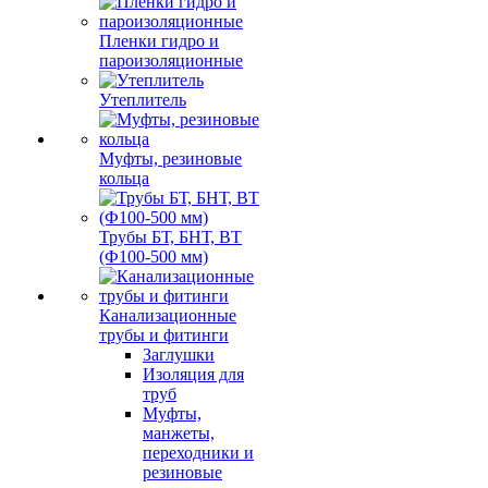
Пленки гидро и
пароизоляционные
Утеплитель
Муфты, резиновые
кольца
Трубы БТ, БНТ, ВТ
(Ф100-500 мм)
Канализационные
трубы и фитинги
Заглушки
Изоляция для
труб
Муфты,
манжеты,
переходники и
резиновые