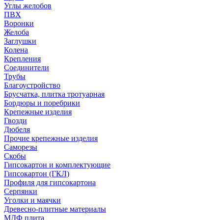
Углы желобов
ПВХ
Воронки
Желоба
Заглушки
Колена
Крепления
Соединители
Трубы
Благоустройство
Брусчатка, плитка тротуарная
Бордюры и поребрики
Крепежные изделия
Гвозди
Дюбеля
Прочие крепежные изделия
Саморезы
Скобы
Гипсокартон и комплектующие
Гипсокартон (ГКЛ)
Профиля для гипсокартона
Серпянки
Уголки и маячки
Древесно-плитные материалы
МДФ плита