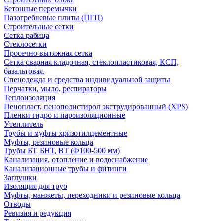
Бетонные перемычки
Пазогребневые плиты (ПГП)
Строительные сетки
Сетка рабица
Стеклосетки
Просечно-вытяжная сетка
Сетка сварная кладочная, стеклопластиковая, КСП,
базальтовая.
Спецодежда и средства индивидуальной защиты
Перчатки, мыло, респираторы
Теплоизоляция
Пенопласт, пенополистирол экструдированный (XPS)
Пленки гидро и пароизоляционные
Утеплитель
Трубы и муфты хризотилцементные
Муфты, резиновые кольца
Трубы БТ, БНТ, ВТ (Ф100-500 мм)
Канализация, отопление и водоснабжение
Канализационные трубы и фитинги
Заглушки
Изоляция для труб
Муфты, манжеты, переходники и резиновые кольца
Отводы
Ревизия и редукция