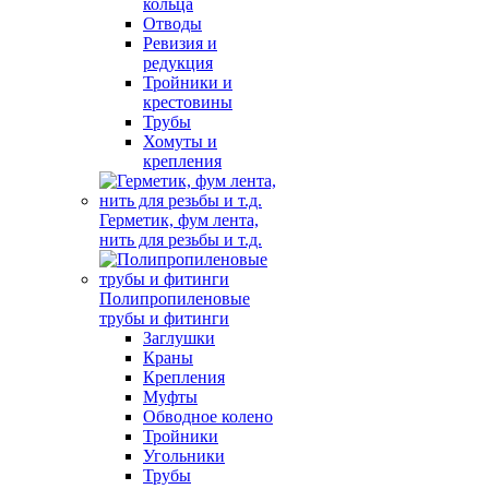
кольца
Отводы
Ревизия и
редукция
Тройники и
крестовины
Трубы
Хомуты и
крепления
Герметик, фум лента,
нить для резьбы и т.д.
Полипропиленовые
трубы и фитинги
Заглушки
Краны
Крепления
Муфты
Обводное колено
Тройники
Угольники
Трубы