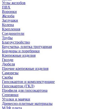
Углы желобов
ПВХ
Воронки
Желоба
Заглушки
Колена
Крепления
Соединители
Трубы
Благоустройство
Брусчатка, плитка тротуарная
Бордюры и поребрики
Крепежные изделия
Гвозди
Дюбеля
Прочие крепежные изделия
Саморезы
Скобы
Гипсокартон и комплектующие
Гипсокартон (ГКЛ)
Профиля для гипсокартона
Серпянки
Уголки и маячки
Древесно-плитные материалы
МДФ плита