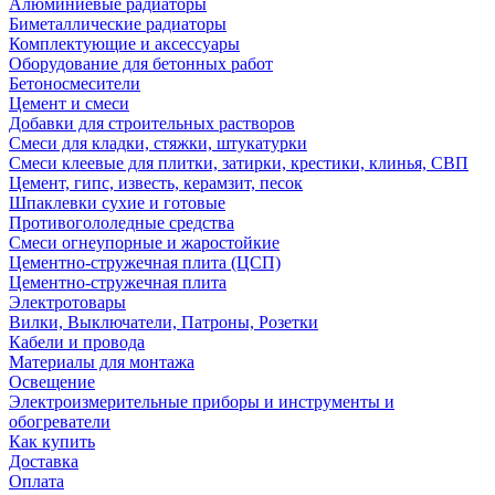
Алюминиевые радиаторы
Биметаллические радиаторы
Комплектующие и аксессуары
Оборудование для бетонных работ
Бетоносмесители
Цемент и смеси
Добавки для строительных растворов
Смеси для кладки, стяжки, штукатурки
Смеси клеевые для плитки, затирки, крестики, клинья, СВП
Цемент, гипс, известь, керамзит, песок
Шпаклевки сухие и готовые
Противогололедные средства
Смеси огнеупорные и жаростойкие
Цементно-стружечная плита (ЦСП)
Цементно-стружечная плита
Электротовары
Вилки, Выключатели, Патроны, Розетки
Кабели и провода
Материалы для монтажа
Освещение
Электроизмерительные приборы и инструменты и
обогреватели
Как купить
Доставка
Оплата