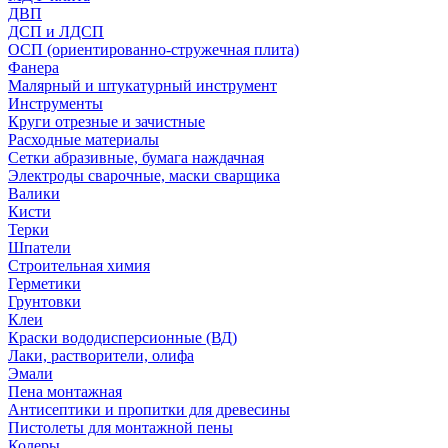
ДВП
ДСП и ЛДСП
ОСП (ориентированно-стружечная плита)
Фанера
Малярный и штукатурный инструмент
Инструменты
Круги отрезные и зачистные
Расходные материалы
Сетки абразивные, бумага наждачная
Электроды сварочные, маски сварщика
Валики
Кисти
Терки
Шпатели
Строительная химия
Герметики
Грунтовки
Клеи
Краски вододисперсионные (ВД)
Лаки, растворители, олифа
Эмали
Пена монтажная
Антисептики и пропитки для древесины
Пистолеты для монтажной пены
Колеры