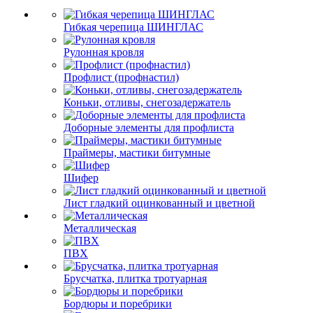
Гибкая черепица ШИНГЛАС
Рулонная кровля
Профлист (профнастил)
Коньки, отливы, снегозадержатель
Доборные элементы для профлиста
Праймеры, мастики битумные
Шифер
Лист гладкий оцинкованный и цветной
Металлическая
ПВХ
Брусчатка, плитка тротуарная
Бордюры и поребрики