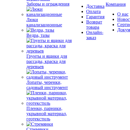
Заборы и ограждения
Компания
Доставка
Оплата
О нас
Гарантия
Новос
Люки
Возврат
Серти
канализационные
товара
Докум
Онлайн-
Ведра, тазы
заказ
Грунты и ящики для
рассады, краска для
деревьев
Лопаты, черенки,
садовый инструмент
Пленки, парники,
укрывной материал,
геотекстиль
Стремянки