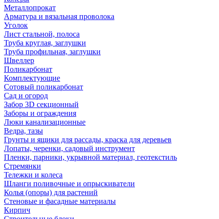
Металлопрокат
Арматура и вязальная проволока
Уголок
Лист стальной, полоса
Труба круглая, заглушки
Труба профильная, заглушки
Швеллер
Поликарбонат
Комплектующие
Сотовый поликарбонат
Сад и огород
Забор 3D секционный
Заборы и ограждения
Люки канализационные
Ведра, тазы
Грунты и ящики для рассады, краска для деревьев
Лопаты, черенки, садовый инструмент
Пленки, парники, укрывной материал, геотекстиль
Стремянки
Тележки и колеса
Шланги поливочные и опрыскиватели
Колья (опоры) для растений
Стеновые и фасадные материалы
Кирпич
Строительные блоки