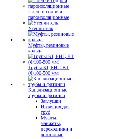
Пленки гидро и
пароизоляционные
Утеплитель
Муфты, резиновые
кольца
Трубы БТ, БНТ, ВТ
(Ф100-500 мм)
Канализационные
трубы и фитинги
Заглушки
Изоляция для
труб
Муфты,
манжеты,
переходники и
резиновые