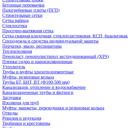
Бетонные перемычки
Пазогребневые плиты (ПГП)
Строительные сетки
Сетка рабица
Стеклосетки
Просечно-вытяжная сетка
Сетка сварная кладочная, стеклопластиковая, КСП, базальтовая
Спецодежда и средства индивидуальной защиты
Перчатки, мыло, респираторы
Теплоизоляция
Пенопласт, пенополистирол экструдированный (XPS)
Пленки гидро и пароизоляционные
Утеплитель
Трубы и муфты хризотилцементные
Муфты, резиновые кольца
Трубы БТ, БНТ, ВТ (Ф100-500 мм)
Канализация, отопление и водоснабжение
Канализационные трубы и фитинги
Заглушки
Изоляция для труб
Муфты, манжеты, переходники и резиновые кольца
Отводы
Ревизия и редукция
Тройники и крестовины