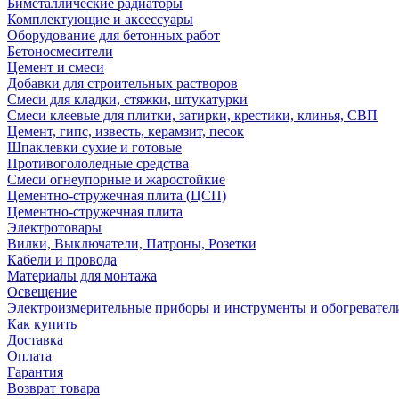
Биметаллические радиаторы
Комплектующие и аксессуары
Оборудование для бетонных работ
Бетоносмесители
Цемент и смеси
Добавки для строительных растворов
Смеси для кладки, стяжки, штукатурки
Смеси клеевые для плитки, затирки, крестики, клинья, СВП
Цемент, гипс, известь, керамзит, песок
Шпаклевки сухие и готовые
Противогололедные средства
Смеси огнеупорные и жаростойкие
Цементно-стружечная плита (ЦСП)
Цементно-стружечная плита
Электротовары
Вилки, Выключатели, Патроны, Розетки
Кабели и провода
Материалы для монтажа
Освещение
Электроизмерительные приборы и инструменты и обогревател
Как купить
Доставка
Оплата
Гарантия
Возврат товара