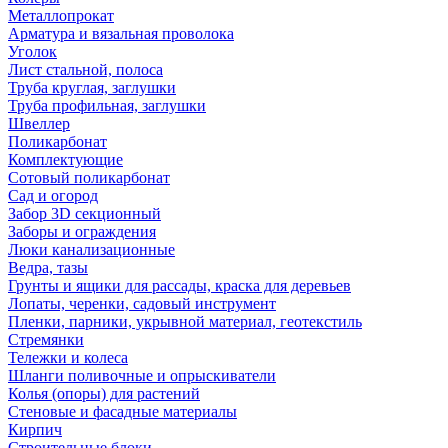
Металлопрокат
Арматура и вязальная проволока
Уголок
Лист стальной, полоса
Труба круглая, заглушки
Труба профильная, заглушки
Швеллер
Поликарбонат
Комплектующие
Сотовый поликарбонат
Сад и огород
Забор 3D секционный
Заборы и ограждения
Люки канализационные
Ведра, тазы
Грунты и ящики для рассады, краска для деревьев
Лопаты, черенки, садовый инструмент
Пленки, парники, укрывной материал, геотекстиль
Стремянки
Тележки и колеса
Шланги поливочные и опрыскиватели
Колья (опоры) для растений
Стеновые и фасадные материалы
Кирпич
Строительные блоки