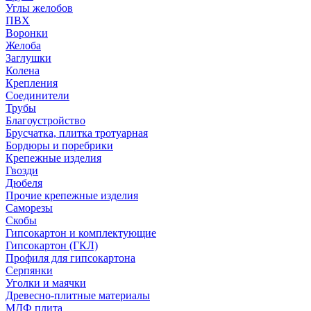
Углы желобов
ПВХ
Воронки
Желоба
Заглушки
Колена
Крепления
Соединители
Трубы
Благоустройство
Брусчатка, плитка тротуарная
Бордюры и поребрики
Крепежные изделия
Гвозди
Дюбеля
Прочие крепежные изделия
Саморезы
Скобы
Гипсокартон и комплектующие
Гипсокартон (ГКЛ)
Профиля для гипсокартона
Серпянки
Уголки и маячки
Древесно-плитные материалы
МДФ плита