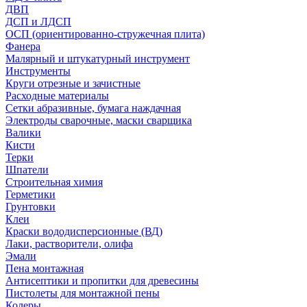
ДВП
ДСП и ЛДСП
ОСП (ориентированно-стружечная плита)
Фанера
Малярный и штукатурный инструмент
Инструменты
Круги отрезные и зачистные
Расходные материалы
Сетки абразивные, бумага наждачная
Электроды сварочные, маски сварщика
Валики
Кисти
Терки
Шпатели
Строительная химия
Герметики
Грунтовки
Клеи
Краски вододисперсионные (ВД)
Лаки, растворители, олифа
Эмали
Пена монтажная
Антисептики и пропитки для древесины
Пистолеты для монтажной пены
Колеры