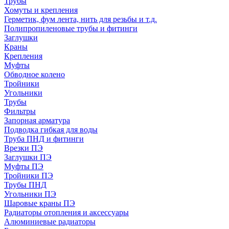
Трубы
Хомуты и крепления
Герметик, фум лента, нить для резьбы и т.д.
Полипропиленовые трубы и фитинги
Заглушки
Краны
Крепления
Муфты
Обводное колено
Тройники
Угольники
Трубы
Фильтры
Запорная арматура
Подводка гибкая для воды
Труба ПНД и фитинги
Врезки ПЭ
Заглушки ПЭ
Муфты ПЭ
Тройники ПЭ
Трубы ПНД
Угольники ПЭ
Шаровые краны ПЭ
Радиаторы отопления и аксессуары
Алюминиевые радиаторы