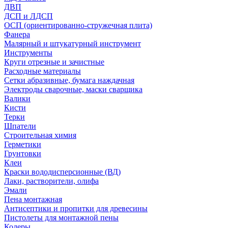
ДВП
ДСП и ЛДСП
ОСП (ориентированно-стружечная плита)
Фанера
Малярный и штукатурный инструмент
Инструменты
Круги отрезные и зачистные
Расходные материалы
Сетки абразивные, бумага наждачная
Электроды сварочные, маски сварщика
Валики
Кисти
Терки
Шпатели
Строительная химия
Герметики
Грунтовки
Клеи
Краски вододисперсионные (ВД)
Лаки, растворители, олифа
Эмали
Пена монтажная
Антисептики и пропитки для древесины
Пистолеты для монтажной пены
Колеры