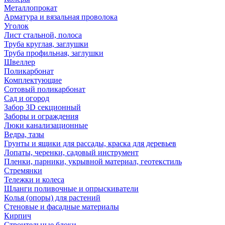
Металлопрокат
Арматура и вязальная проволока
Уголок
Лист стальной, полоса
Труба круглая, заглушки
Труба профильная, заглушки
Швеллер
Поликарбонат
Комплектующие
Сотовый поликарбонат
Сад и огород
Забор 3D секционный
Заборы и ограждения
Люки канализационные
Ведра, тазы
Грунты и ящики для рассады, краска для деревьев
Лопаты, черенки, садовый инструмент
Пленки, парники, укрывной материал, геотекстиль
Стремянки
Тележки и колеса
Шланги поливочные и опрыскиватели
Колья (опоры) для растений
Стеновые и фасадные материалы
Кирпич
Строительные блоки