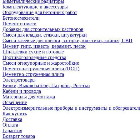
Биметаллические радиаторы
Комплектующие и аксессуары
Оборудование для бетонных работ
Бетоносмесители
Цемент и смеси
Добавки для строительных растворов
Смеси для кладки, стяжки, штукатурки
Смеси клеевые для плитки, затирки, крестики, клинья, СВП
Цемент, гипс, известь, керамзит, песок
Шпаклевки сухие и готовые
Противогололедные средства
Смеси огнеупорные и жаростойкие
Цементно-стружечная плита (ЦСП)
Цементно-стружечная плита
Электротовары
Вилки, Выключатели, Патроны, Розетки
Кабели и провода
Материалы для монтажа
Освещение
Электроизмерительные приборы и инструменты и обогревател
Как купить
Доставка
Оплата
Гарантия
Возврат товара