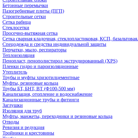
Бетонные перемычки
Пазогребневые плиты (ПГП)
Строительные сетки
Сетка рабица
Стеклосетки
Просечно-вытяжная сетка
Сетка сварная кладочная, стеклопластиковая, КСП, базальтовая
Спецодежда и средства индивидуальной защиты
Перчатки, мыло, респираторы
Теплоизоляция
Пенопласт, пенополистирол экструдированный (XPS)
Пленки гидро и пароизоляционные
Утеплитель
Трубы и муфты хризотилцементные
Муфты, резиновые кольца
Трубы БТ, БНТ, ВТ (Ф100-500 мм)
Канализация, отопление и водоснабжение
Канализационные трубы и фитинги
Заглушки
Изоляция для труб
Муфты, манжеты, переходники и резиновые кольца
Отводы
Ревизия и редукция
Тройники и крестовины