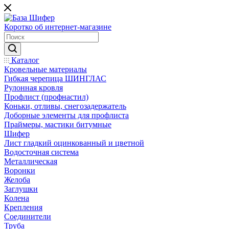
Коротко об интернет-магазине
Каталог
Кровельные материалы
Гибкая черепица ШИНГЛАС
Рулонная кровля
Профлист (профнастил)
Коньки, отливы, снегозадержатель
Доборные элементы для профлиста
Праймеры, мастики битумные
Шифер
Лист гладкий оцинкованный и цветной
Водосточная система
Металлическая
Воронки
Желоба
Заглушки
Колена
Крепления
Соединители
Труба