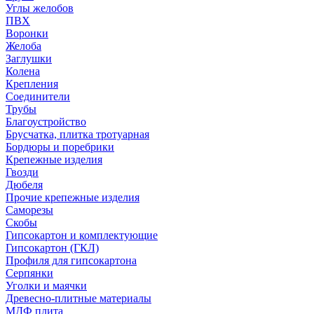
Углы желобов
ПВХ
Воронки
Желоба
Заглушки
Колена
Крепления
Соединители
Трубы
Благоустройство
Брусчатка, плитка тротуарная
Бордюры и поребрики
Крепежные изделия
Гвозди
Дюбеля
Прочие крепежные изделия
Саморезы
Скобы
Гипсокартон и комплектующие
Гипсокартон (ГКЛ)
Профиля для гипсокартона
Серпянки
Уголки и маячки
Древесно-плитные материалы
МДФ плита