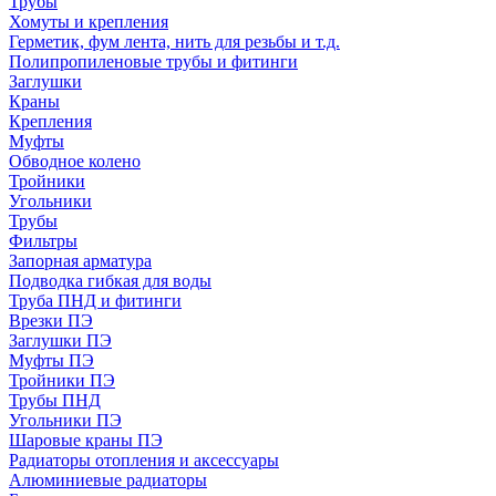
Трубы
Хомуты и крепления
Герметик, фум лента, нить для резьбы и т.д.
Полипропиленовые трубы и фитинги
Заглушки
Краны
Крепления
Муфты
Обводное колено
Тройники
Угольники
Трубы
Фильтры
Запорная арматура
Подводка гибкая для воды
Труба ПНД и фитинги
Врезки ПЭ
Заглушки ПЭ
Муфты ПЭ
Тройники ПЭ
Трубы ПНД
Угольники ПЭ
Шаровые краны ПЭ
Радиаторы отопления и аксессуары
Алюминиевые радиаторы