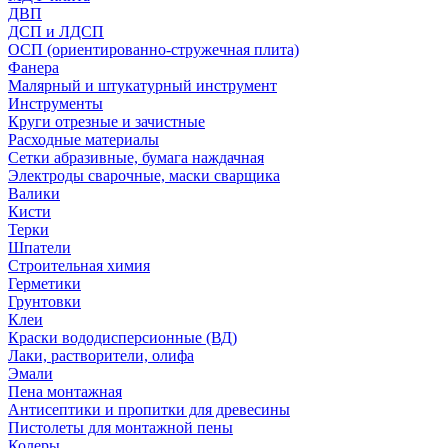
ДВП
ДСП и ЛДСП
ОСП (ориентированно-стружечная плита)
Фанера
Малярный и штукатурный инструмент
Инструменты
Круги отрезные и зачистные
Расходные материалы
Сетки абразивные, бумага наждачная
Электроды сварочные, маски сварщика
Валики
Кисти
Терки
Шпатели
Строительная химия
Герметики
Грунтовки
Клеи
Краски вододисперсионные (ВД)
Лаки, растворители, олифа
Эмали
Пена монтажная
Антисептики и пропитки для древесины
Пистолеты для монтажной пены
Колеры