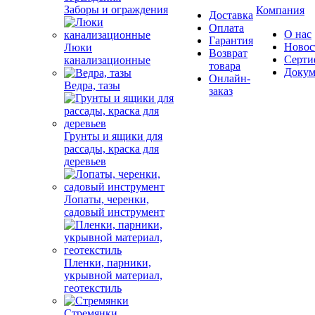
Заборы и ограждения
Компания
Доставка
Оплата
О нас
Гарантия
Новос
Люки
Возврат
Серти
канализационные
товара
Докум
Онлайн-
Ведра, тазы
заказ
Грунты и ящики для
рассады, краска для
деревьев
Лопаты, черенки,
садовый инструмент
Пленки, парники,
укрывной материал,
геотекстиль
Стремянки