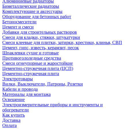
Алюминиевые радиаторы
Биметаллические радиаторы
Комплектующие и аксессуары
Оборудование для бетонных работ
Бетоносмесители
Цемент и смеси
Добавки для строительных растворов
Смеси для кладки, стяжки, штукатурки
Смеси клеевые для плитки, затирки, крестики, клинья, СВП
Цемент, гипс, известь, керамзит, песок
Шпаклевки сухие и готовые
Противогололедные средства
Смеси огнеупорные и жаростойкие
Цементно-стружечная плита (ЦСП)
Цементно-стружечная плита
Электротовары
Вилки, Выключатели, Патроны, Розетки
Кабели и провода
Материалы для монтажа
Освещение
Электроизмерительные приборы и инструменты и
обогреватели
Как купить
Доставка
Оплата