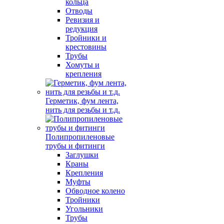
кольца
Отводы
Ревизия и
редукция
Тройники и
крестовины
Трубы
Хомуты и
крепления
Герметик, фум лента,
нить для резьбы и т.д.
Полипропиленовые
трубы и фитинги
Заглушки
Краны
Крепления
Муфты
Обводное колено
Тройники
Угольники
Трубы