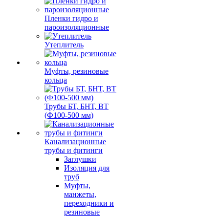
Пленки гидро и
пароизоляционные
Утеплитель
Муфты, резиновые
кольца
Трубы БТ, БНТ, ВТ
(Ф100-500 мм)
Канализационные
трубы и фитинги
Заглушки
Изоляция для
труб
Муфты,
манжеты,
переходники и
резиновые