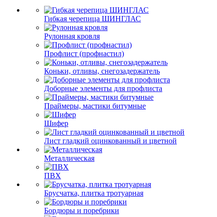
Гибкая черепица ШИНГЛАС
Рулонная кровля
Профлист (профнастил)
Коньки, отливы, снегозадержатель
Доборные элементы для профлиста
Праймеры, мастики битумные
Шифер
Лист гладкий оцинкованный и цветной
Металлическая
ПВХ
Брусчатка, плитка тротуарная
Бордюры и поребрики