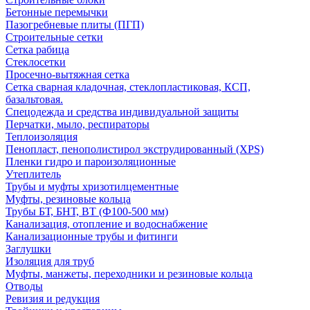
Бетонные перемычки
Пазогребневые плиты (ПГП)
Строительные сетки
Сетка рабица
Стеклосетки
Просечно-вытяжная сетка
Сетка сварная кладочная, стеклопластиковая, КСП,
базальтовая.
Спецодежда и средства индивидуальной защиты
Перчатки, мыло, респираторы
Теплоизоляция
Пенопласт, пенополистирол экструдированный (XPS)
Пленки гидро и пароизоляционные
Утеплитель
Трубы и муфты хризотилцементные
Муфты, резиновые кольца
Трубы БТ, БНТ, ВТ (Ф100-500 мм)
Канализация, отопление и водоснабжение
Канализационные трубы и фитинги
Заглушки
Изоляция для труб
Муфты, манжеты, переходники и резиновые кольца
Отводы
Ревизия и редукция