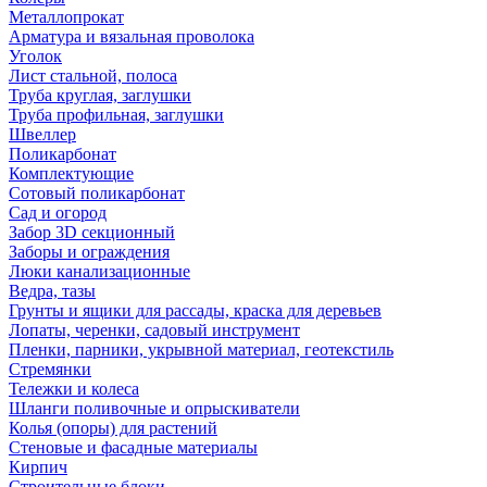
Металлопрокат
Арматура и вязальная проволока
Уголок
Лист стальной, полоса
Труба круглая, заглушки
Труба профильная, заглушки
Швеллер
Поликарбонат
Комплектующие
Сотовый поликарбонат
Сад и огород
Забор 3D секционный
Заборы и ограждения
Люки канализационные
Ведра, тазы
Грунты и ящики для рассады, краска для деревьев
Лопаты, черенки, садовый инструмент
Пленки, парники, укрывной материал, геотекстиль
Стремянки
Тележки и колеса
Шланги поливочные и опрыскиватели
Колья (опоры) для растений
Стеновые и фасадные материалы
Кирпич
Строительные блоки