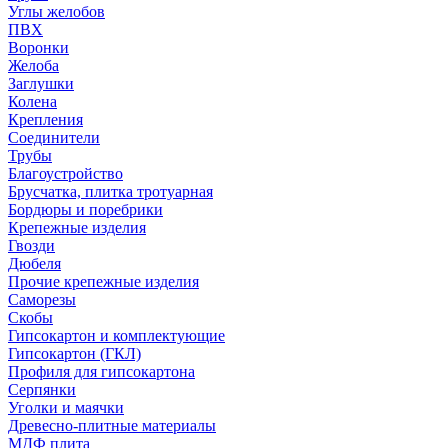
Углы желобов
ПВХ
Воронки
Желоба
Заглушки
Колена
Крепления
Соединители
Трубы
Благоустройство
Брусчатка, плитка тротуарная
Бордюры и поребрики
Крепежные изделия
Гвозди
Дюбеля
Прочие крепежные изделия
Саморезы
Скобы
Гипсокартон и комплектующие
Гипсокартон (ГКЛ)
Профиля для гипсокартона
Серпянки
Уголки и маячки
Древесно-плитные материалы
МДФ плита