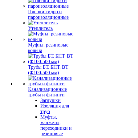
Пленки гидро и
пароизоляционные
Утеплитель
Муфты, резиновые
кольца
Трубы БТ, БНТ, ВТ
(Ф100-500 мм)
Канализационные
трубы и фитинги
Заглушки
Изоляция для
труб
Муфты,
манжеты,
переходники и
резиновые