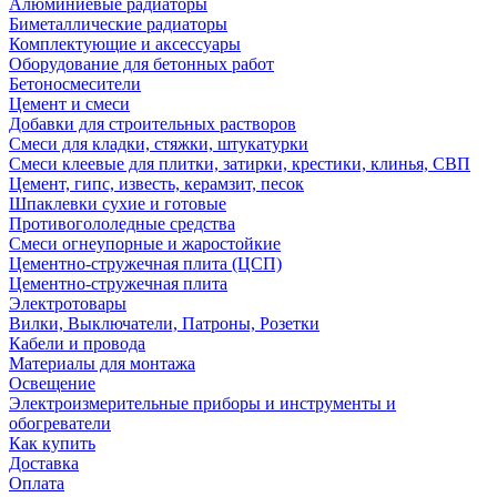
Алюминиевые радиаторы
Биметаллические радиаторы
Комплектующие и аксессуары
Оборудование для бетонных работ
Бетоносмесители
Цемент и смеси
Добавки для строительных растворов
Смеси для кладки, стяжки, штукатурки
Смеси клеевые для плитки, затирки, крестики, клинья, СВП
Цемент, гипс, известь, керамзит, песок
Шпаклевки сухие и готовые
Противогололедные средства
Смеси огнеупорные и жаростойкие
Цементно-стружечная плита (ЦСП)
Цементно-стружечная плита
Электротовары
Вилки, Выключатели, Патроны, Розетки
Кабели и провода
Материалы для монтажа
Освещение
Электроизмерительные приборы и инструменты и
обогреватели
Как купить
Доставка
Оплата