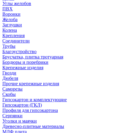
Углы желобов
ПВХ
Воронки
Желоба
Заглушки
Колена
Крепления
Соединители
Трубы
Благоустройство
Брусчатка, плитка тротуарная
Бордюры и поребрики
Крепежные изделия
Гвозди
Дюбеля
Прочие крепежные изделия
Саморезы
Скобы
Гипсокартон и комплектующие
Гипсокартон (ГКЛ)
Профиля для гипсокартона
Серпянки
Уголки и маячки
Древесно-плитные материалы
МДФ плита