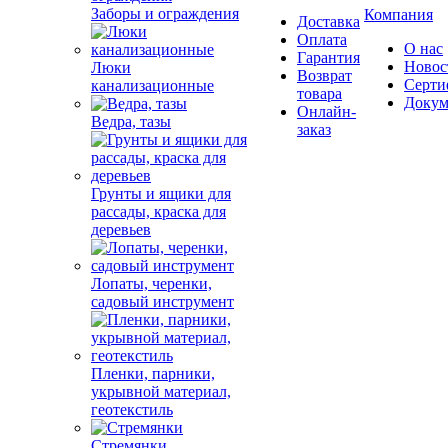
Заборы и ограждения
Компания
Доставка
Оплата
О нас
Гарантия
Новос
Люки
Возврат
Серти
канализационные
товара
Докум
Онлайн-
Ведра, тазы
заказ
Грунты и ящики для
рассады, краска для
деревьев
Лопаты, черенки,
садовый инструмент
Пленки, парники,
укрывной материал,
геотекстиль
Стремянки