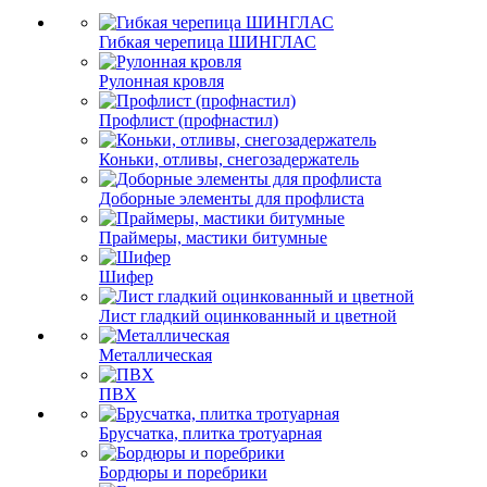
Гибкая черепица ШИНГЛАС
Рулонная кровля
Профлист (профнастил)
Коньки, отливы, снегозадержатель
Доборные элементы для профлиста
Праймеры, мастики битумные
Шифер
Лист гладкий оцинкованный и цветной
Металлическая
ПВХ
Брусчатка, плитка тротуарная
Бордюры и поребрики