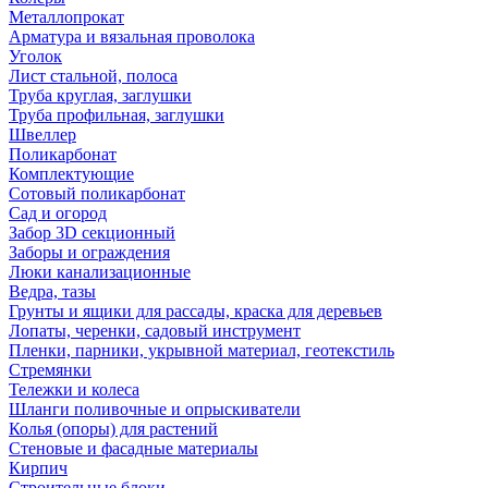
Металлопрокат
Арматура и вязальная проволока
Уголок
Лист стальной, полоса
Труба круглая, заглушки
Труба профильная, заглушки
Швеллер
Поликарбонат
Комплектующие
Сотовый поликарбонат
Сад и огород
Забор 3D секционный
Заборы и ограждения
Люки канализационные
Ведра, тазы
Грунты и ящики для рассады, краска для деревьев
Лопаты, черенки, садовый инструмент
Пленки, парники, укрывной материал, геотекстиль
Стремянки
Тележки и колеса
Шланги поливочные и опрыскиватели
Колья (опоры) для растений
Стеновые и фасадные материалы
Кирпич
Строительные блоки