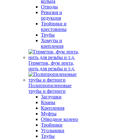
кольца
Отводы
Ревизия и
редукция
Тройники и
крестовины
Трубы
Хомуты и
крепления
Герметик, фум лента,
нить для резьбы и т.д.
Полипропиленовые
трубы и фитинги
Заглушки
Краны
Крепления
Муфты
Обводное колено
Тройники
Угольники
Трубы