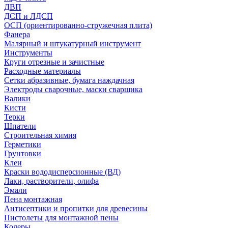
ДВП
ДСП и ЛДСП
ОСП (ориентированно-стружечная плита)
Фанера
Малярный и штукатурный инструмент
Инструменты
Круги отрезные и зачистные
Расходные материалы
Сетки абразивные, бумага наждачная
Электроды сварочные, маски сварщика
Валики
Кисти
Терки
Шпатели
Строительная химия
Герметики
Грунтовки
Клеи
Краски вододисперсионные (ВД)
Лаки, растворители, олифа
Эмали
Пена монтажная
Антисептики и пропитки для древесины
Пистолеты для монтажной пены
Колеры