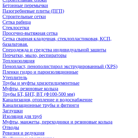
Бетонные перемычки
Пазогребневые плиты (ПГП)
Строительные сетки
Сетка рабица
Стеклосетки
Просечно-вытяжная сетка
Сетка сварная кладочная, стеклопластиковая, КСП,
базальтовая.
Спецодежда и средства индивидуальной защиты
Перчатки, мыло, респираторы
Теплоизоляция
Пенопласт, пенополистирол экструдированный (XPS)
Пленки гидро и пароизоляционные
Утеплитель
Трубы и муфты хризотилцементные
Муфты, резиновые кольца
Трубы БТ, БНТ, ВТ (Ф100-500 мм)
Канализация, отопление и водоснабжение
Канализационные трубы и фитинги
Заглушки
Изоляция для труб
Муфты, манжеты, переходники и резиновые кольца
Отводы
Ревизия и редукция