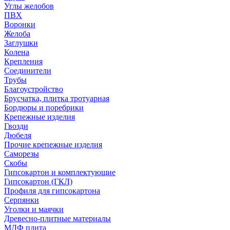
Углы желобов
ПВХ
Воронки
Желоба
Заглушки
Колена
Крепления
Соединители
Трубы
Благоустройство
Брусчатка, плитка тротуарная
Бордюры и поребрики
Крепежные изделия
Гвозди
Дюбеля
Прочие крепежные изделия
Саморезы
Скобы
Гипсокартон и комплектующие
Гипсокартон (ГКЛ)
Профиля для гипсокартона
Серпянки
Уголки и маячки
Древесно-плитные материалы
МДФ плита