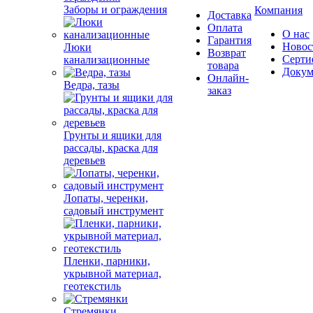
Заборы и ограждения
Компания
Доставка
Оплата
О нас
Гарантия
Новос
Люки
Возврат
Серти
канализационные
товара
Докум
Онлайн-
Ведра, тазы
заказ
Грунты и ящики для
рассады, краска для
деревьев
Лопаты, черенки,
садовый инструмент
Пленки, парники,
укрывной материал,
геотекстиль
Стремянки