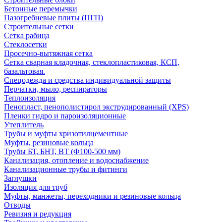
Бетонные перемычки
Пазогребневые плиты (ПГП)
Строительные сетки
Сетка рабица
Стеклосетки
Просечно-вытяжная сетка
Сетка сварная кладочная, стеклопластиковая, КСП,
базальтовая.
Спецодежда и средства индивидуальной защиты
Перчатки, мыло, респираторы
Теплоизоляция
Пенопласт, пенополистирол экструдированный (XPS)
Пленки гидро и пароизоляционные
Утеплитель
Трубы и муфты хризотилцементные
Муфты, резиновые кольца
Трубы БТ, БНТ, ВТ (Ф100-500 мм)
Канализация, отопление и водоснабжение
Канализационные трубы и фитинги
Заглушки
Изоляция для труб
Муфты, манжеты, переходники и резиновые кольца
Отводы
Ревизия и редукция