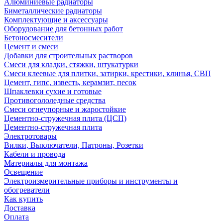
Алюминиевые радиаторы
Биметаллические радиаторы
Комплектующие и аксессуары
Оборудование для бетонных работ
Бетоносмесители
Цемент и смеси
Добавки для строительных растворов
Смеси для кладки, стяжки, штукатурки
Смеси клеевые для плитки, затирки, крестики, клинья, СВП
Цемент, гипс, известь, керамзит, песок
Шпаклевки сухие и готовые
Противогололедные средства
Смеси огнеупорные и жаростойкие
Цементно-стружечная плита (ЦСП)
Цементно-стружечная плита
Электротовары
Вилки, Выключатели, Патроны, Розетки
Кабели и провода
Материалы для монтажа
Освещение
Электроизмерительные приборы и инструменты и
обогреватели
Как купить
Доставка
Оплата