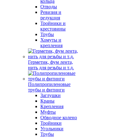
кольца
Отводы
Ревизия и
редукция
Тройники и
крестовины
Трубы
Хомуты и
крепления
Герметик, фум лента,
нить для резьбы и т.д.
Полипропиленовые
трубы и фитинги
Заглушки
Краны
Крепления
Муфты
Обводное колено
Тройники
Угольники
Трубы