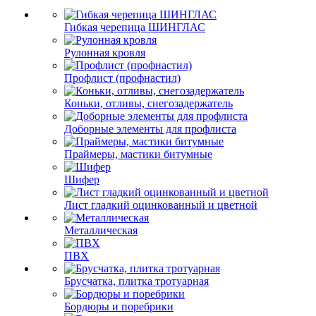
Гибкая черепица ШИНГЛАС
Рулонная кровля
Профлист (профнастил)
Коньки, отливы, снегозадержатель
Доборные элементы для профлиста
Праймеры, мастики битумные
Шифер
Лист гладкий оцинкованный и цветной
Металлическая
ПВХ
Брусчатка, плитка тротуарная
Бордюры и поребрики