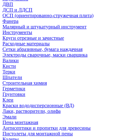
ДВП
ДСП и ЛДСП
ОСП (ориентированно-стружечная плита)
Фанера
Малярный и штукатурный инструмент
Инструменты
Круги отрезные и зачистные
Расходные материалы
Сетки абразивные, бумага наждачная
Электроды сварочные, маски сварщика
Валики
Кисти
Терки
Шпатели
Строительная химия
Герметики
Грунтовки
Клеи
Краски вододисперсионные (ВД)
Лаки, растворители, олифа
Эмали
Пена монтажная
Антисептики и пропитки для древесины
Пистолеты для монтажной пены
Колеры