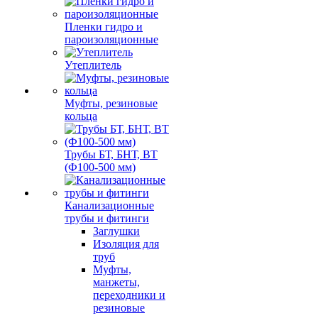
Пленки гидро и
пароизоляционные
Утеплитель
Муфты, резиновые
кольца
Трубы БТ, БНТ, ВТ
(Ф100-500 мм)
Канализационные
трубы и фитинги
Заглушки
Изоляция для
труб
Муфты,
манжеты,
переходники и
резиновые