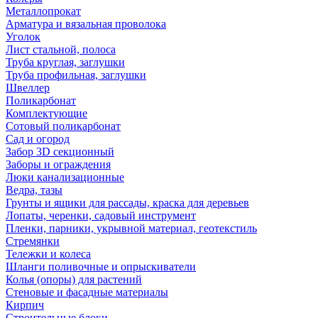
Металлопрокат
Арматура и вязальная проволока
Уголок
Лист стальной, полоса
Труба круглая, заглушки
Труба профильная, заглушки
Швеллер
Поликарбонат
Комплектующие
Сотовый поликарбонат
Сад и огород
Забор 3D секционный
Заборы и ограждения
Люки канализационные
Ведра, тазы
Грунты и ящики для рассады, краска для деревьев
Лопаты, черенки, садовый инструмент
Пленки, парники, укрывной материал, геотекстиль
Стремянки
Тележки и колеса
Шланги поливочные и опрыскиватели
Колья (опоры) для растений
Стеновые и фасадные материалы
Кирпич
Строительные блоки