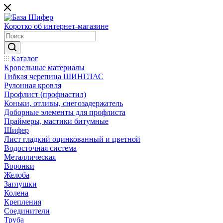
Коротко об интернет-магазине
Каталог
Кровельные материалы
Гибкая черепица ШИНГЛАС
Рулонная кровля
Профлист (профнастил)
Коньки, отливы, снегозадержатель
Доборные элементы для профлиста
Праймеры, мастики битумные
Шифер
Лист гладкий оцинкованный и цветной
Водосточная система
Металлическая
Воронки
Желоба
Заглушки
Колена
Крепления
Соединители
Труба