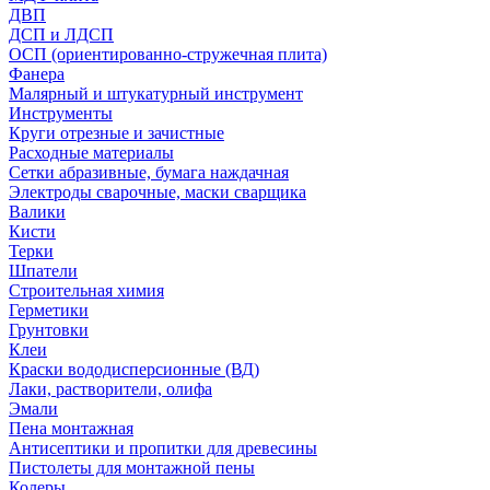
ДВП
ДСП и ЛДСП
ОСП (ориентированно-стружечная плита)
Фанера
Малярный и штукатурный инструмент
Инструменты
Круги отрезные и зачистные
Расходные материалы
Сетки абразивные, бумага наждачная
Электроды сварочные, маски сварщика
Валики
Кисти
Терки
Шпатели
Строительная химия
Герметики
Грунтовки
Клеи
Краски вододисперсионные (ВД)
Лаки, растворители, олифа
Эмали
Пена монтажная
Антисептики и пропитки для древесины
Пистолеты для монтажной пены
Колеры