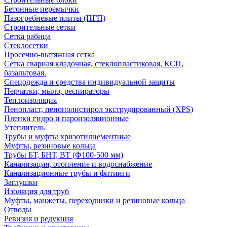
Бетонные перемычки
Пазогребневые плиты (ПГП)
Строительные сетки
Сетка рабица
Стеклосетки
Просечно-вытяжная сетка
Сетка сварная кладочная, стеклопластиковая, КСП,
базальтовая.
Спецодежда и средства индивидуальной защиты
Перчатки, мыло, респираторы
Теплоизоляция
Пенопласт, пенополистирол экструдированный (XPS)
Пленки гидро и пароизоляционные
Утеплитель
Трубы и муфты хризотилцементные
Муфты, резиновые кольца
Трубы БТ, БНТ, ВТ (Ф100-500 мм)
Канализация, отопление и водоснабжение
Канализационные трубы и фитинги
Заглушки
Изоляция для труб
Муфты, манжеты, переходники и резиновые кольца
Отводы
Ревизия и редукция