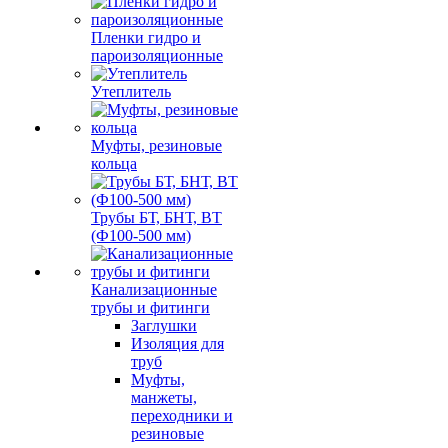
Пленки гидро и
пароизоляционные
Утеплитель
Муфты, резиновые
кольца
Трубы БТ, БНТ, ВТ
(Ф100-500 мм)
Канализационные
трубы и фитинги
Заглушки
Изоляция для
труб
Муфты,
манжеты,
переходники и
резиновые