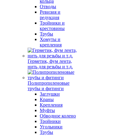
кольца
Отводы
Ревизия и
редукция
Тройники и
крестовины
Трубы
Хомуты и
крепления
Герметик, фум лента,
нить для резьбы и т.д.
Полипропиленовые
трубы и фитинги
Заглушки
Краны
Крепления
Муфты
Обводное колено
Тройники
Угольники
Трубы