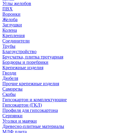
Углы желобов
ПВХ
Воронки
Желоба
Заглушки
Колена
Крепления
Соединители
Трубы
Благоустройство
Брусчатка, плитка тротуарная
Бордюры и поребрики
Крепежные изделия
Гвозди
Дюбеля
Прочие крепежные изделия
Саморезы
Скобы
Гипсокартон и комплектующие
Гипсокартон (ГКЛ)
Профиля для гипсокартона
Серпянки
Уголки и маячки
Древесно-плитные материалы
МДФ плита