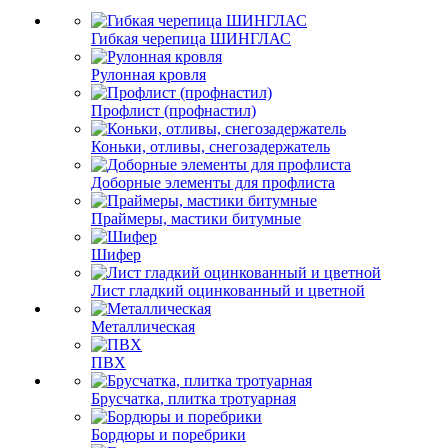
Гибкая черепица ШИНГЛАС
Рулонная кровля
Профлист (профнастил)
Коньки, отливы, снегозадержатель
Доборные элементы для профлиста
Праймеры, мастики битумные
Шифер
Лист гладкий оцинкованный и цветной
Металлическая
ПВХ
Брусчатка, плитка тротуарная
Бордюры и поребрики