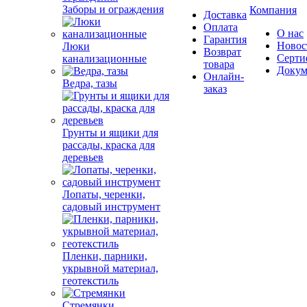
Заборы и ограждения
Компания
Доставка
Оплата
О нас
Гарантия
Новос
Люки
Возврат
Серти
канализационные
товара
Докум
Онлайн-
Ведра, тазы
заказ
Грунты и ящики для
рассады, краска для
деревьев
Лопаты, черенки,
садовый инструмент
Пленки, парники,
укрывной материал,
геотекстиль
Стремянки