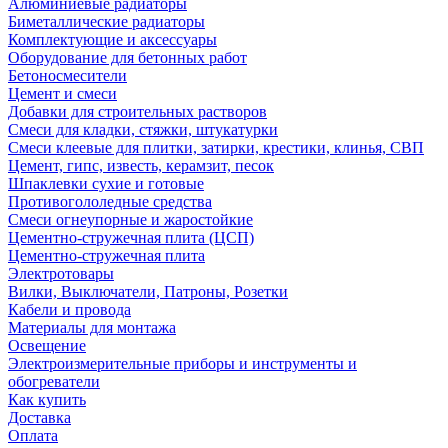
Алюминиевые радиаторы
Биметаллические радиаторы
Комплектующие и аксессуары
Оборудование для бетонных работ
Бетоносмесители
Цемент и смеси
Добавки для строительных растворов
Смеси для кладки, стяжки, штукатурки
Смеси клеевые для плитки, затирки, крестики, клинья, СВП
Цемент, гипс, известь, керамзит, песок
Шпаклевки сухие и готовые
Противогололедные средства
Смеси огнеупорные и жаростойкие
Цементно-стружечная плита (ЦСП)
Цементно-стружечная плита
Электротовары
Вилки, Выключатели, Патроны, Розетки
Кабели и провода
Материалы для монтажа
Освещение
Электроизмерительные приборы и инструменты и
обогреватели
Как купить
Доставка
Оплата