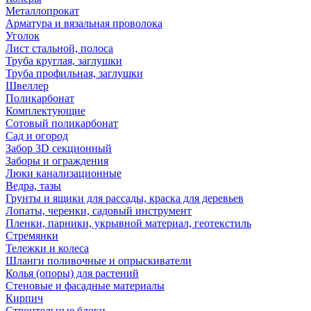
Металлопрокат
Арматура и вязальная проволока
Уголок
Лист стальной, полоса
Труба круглая, заглушки
Труба профильная, заглушки
Швеллер
Поликарбонат
Комплектующие
Сотовый поликарбонат
Сад и огород
Забор 3D секционный
Заборы и ограждения
Люки канализационные
Ведра, тазы
Грунты и ящики для рассады, краска для деревьев
Лопаты, черенки, садовый инструмент
Пленки, парники, укрывной материал, геотекстиль
Стремянки
Тележки и колеса
Шланги поливочные и опрыскиватели
Колья (опоры) для растений
Стеновые и фасадные материалы
Кирпич
Строительные блоки