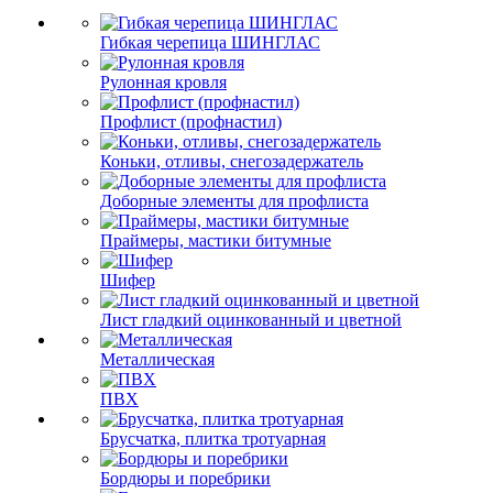
Гибкая черепица ШИНГЛАС
Рулонная кровля
Профлист (профнастил)
Коньки, отливы, снегозадержатель
Доборные элементы для профлиста
Праймеры, мастики битумные
Шифер
Лист гладкий оцинкованный и цветной
Металлическая
ПВХ
Брусчатка, плитка тротуарная
Бордюры и поребрики