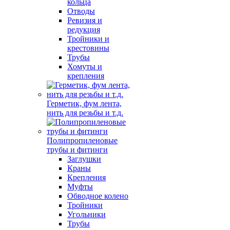
кольца
Отводы
Ревизия и
редукция
Тройники и
крестовины
Трубы
Хомуты и
крепления
Герметик, фум лента,
нить для резьбы и т.д.
Полипропиленовые
трубы и фитинги
Заглушки
Краны
Крепления
Муфты
Обводное колено
Тройники
Угольники
Трубы