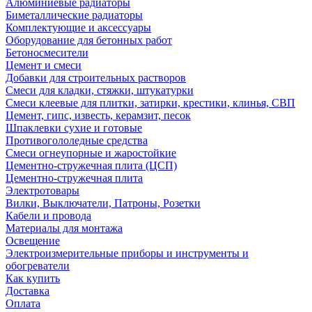
Алюминиевые радиаторы
Биметаллические радиаторы
Комплектующие и аксессуары
Оборудование для бетонных работ
Бетоносмесители
Цемент и смеси
Добавки для строительных растворов
Смеси для кладки, стяжки, штукатурки
Смеси клеевые для плитки, затирки, крестики, клинья, СВП
Цемент, гипс, известь, керамзит, песок
Шпаклевки сухие и готовые
Противогололедные средства
Смеси огнеупорные и жаростойкие
Цементно-стружечная плита (ЦСП)
Цементно-стружечная плита
Электротовары
Вилки, Выключатели, Патроны, Розетки
Кабели и провода
Материалы для монтажа
Освещение
Электроизмерительные приборы и инструменты и
обогреватели
Как купить
Доставка
Оплата