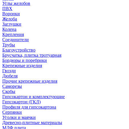
Углы желобов
ПВХ
Воронки
Желоба
Заглушки
Колена
Крепления
Соединители
Трубы
Благоустройство
Брусчатка, плитка тротуарная
Бордюры и поребрики
Крепежные изделия
Гвозди
Дюбеля
Прочие крепежные изделия
Саморезы
Скобы
Гипсокартон и комплектующие
Гипсокартон (ГКЛ)
Профиля для гипсокартона
Серпянки
Уголки и маячки
Древесно-плитные материалы
МДФ плита