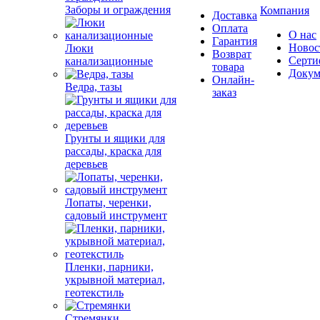
Заборы и ограждения
Компания
Доставка
Оплата
О нас
Гарантия
Новос
Люки
Возврат
Серти
канализационные
товара
Докум
Онлайн-
Ведра, тазы
заказ
Грунты и ящики для
рассады, краска для
деревьев
Лопаты, черенки,
садовый инструмент
Пленки, парники,
укрывной материал,
геотекстиль
Стремянки