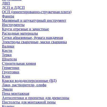
ДВП
ДСП и ЛДСП
ОСП (ориентированно-стружечная плита)
Фанера
Малярный и штукатурный инструмент
Инструменты
Круги отрезные и зачистные
Расходные материалы
Сетки абразивные, бумага наждачная
Электроды сварочные, маски сварщика
Валики
Кисти
Терки
Шпатели
Строительная химия
Герметики
Грунтовки
Клеи
Краски вододисперсионные (ВД)
Лаки, растворители, олифа
Эмали
Пена монтажная
Антисептики и пропитки для древесины
Пистолеты для монтажной пены
Колеры