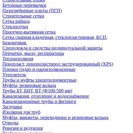
Бетонные перемычки
Пазогребневые плиты (ПГП)
Строительные сетки
Сетка рабица
Стеклосетки
Просечно-вытяжная сетка
Сетка сварная кладочная, стеклопластиковая, КСП,
базальтовая.
Спецодежда и средства индивидуальной защиты
Перчатки, мыло, респираторы
Теплоизоляция
Пенопласт, пенополистирол экструдированный (XPS)
Пленки гидро и пароизоляционные
Утеплитель
Трубы и муфты хризотилцементные
Муфты, резиновые кольца
Трубы БТ, БНТ, ВТ (Ф100-500 мм)
Канализация, отопление и водоснабжение
Канализационные трубы и фитинги
Заглушки
Изоляция для труб
Муфты, манжеты, переходники и резиновые кольца
Отводы
Ревизия и редукция