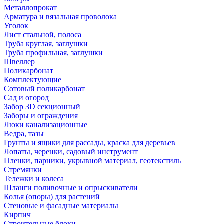
Металлопрокат
Арматура и вязальная проволока
Уголок
Лист стальной, полоса
Труба круглая, заглушки
Труба профильная, заглушки
Швеллер
Поликарбонат
Комплектующие
Сотовый поликарбонат
Сад и огород
Забор 3D секционный
Заборы и ограждения
Люки канализационные
Ведра, тазы
Грунты и ящики для рассады, краска для деревьев
Лопаты, черенки, садовый инструмент
Пленки, парники, укрывной материал, геотекстиль
Стремянки
Тележки и колеса
Шланги поливочные и опрыскиватели
Колья (опоры) для растений
Стеновые и фасадные материалы
Кирпич
Строительные блоки