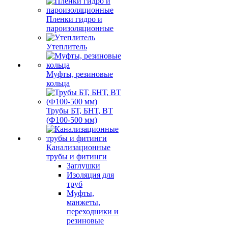
Пленки гидро и
пароизоляционные
Утеплитель
Муфты, резиновые
кольца
Трубы БТ, БНТ, ВТ
(Ф100-500 мм)
Канализационные
трубы и фитинги
Заглушки
Изоляция для
труб
Муфты,
манжеты,
переходники и
резиновые