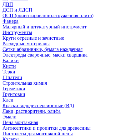
ДВП
ДСП и ЛДСП
ОСП (ориентированно-стружечная плита)
Фанера
Малярный и штукатурный инструмент
Инструменты
Круги отрезные и зачистные
Расходные материалы
Сетки абразивные, бумага наждачная
Электроды сварочные, маски сварщика
Валики
Кисти
Терки
Шпатели
Строительная химия
Герметики
Грунтовки
Клеи
Краски вододисперсионные (ВД)
Лаки, растворители, олифа
Эмали
Пена монтажная
Антисептики и пропитки для древесины
Пистолеты для монтажной пены
Колеры