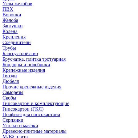
Углы желобов
ПВХ
Воронки
Желоба
Заглушки
Колена
Крепления
Соединители
Трубы
Благоустройство
Брусчатка, плитка тротуарная
Бордюры и поребрики
Крепежные изделия
Гвозди
Дюбеля
Прочие крепежные изделия
Саморезы
Скобы
Гипсокартон и комплектующие
Гипсокартон (ГКЛ)
Профиля для гипсокартона
Серпянки
Уголки и маячки
Древесно-плитные материалы
МДФ плита