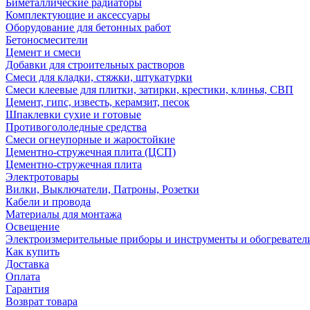
Биметаллические радиаторы
Комплектующие и аксессуары
Оборудование для бетонных работ
Бетоносмесители
Цемент и смеси
Добавки для строительных растворов
Смеси для кладки, стяжки, штукатурки
Смеси клеевые для плитки, затирки, крестики, клинья, СВП
Цемент, гипс, известь, керамзит, песок
Шпаклевки сухие и готовые
Противогололедные средства
Смеси огнеупорные и жаростойкие
Цементно-стружечная плита (ЦСП)
Цементно-стружечная плита
Электротовары
Вилки, Выключатели, Патроны, Розетки
Кабели и провода
Материалы для монтажа
Освещение
Электроизмерительные приборы и инструменты и обогревател
Как купить
Доставка
Оплата
Гарантия
Возврат товара