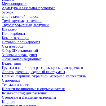
Металлопрокат
Арматура и вязальная проволока
Уголок
Лист стальной, полоса
Труба круглая, заглушки
Труба профильная, заглушки
Швеллер
Поликарбонат
Комплектующие
Сотовый поликарбонат
Сад и огород
Забор 3D секционный
Заборы и ограждения
Люки канализационные
Ведра, тазы
Грунты и ящики для рассады, краска для деревьев
Лопаты, черенки, садовый инструмент
Пленки, парники, укрывной материал, геотекстиль
Стремянки
Тележки и колеса
Шланги поливочные и опрыскиватели
Колья (опоры) для растений
Стеновые и фасадные материалы
Кирпич
Строительные блоки