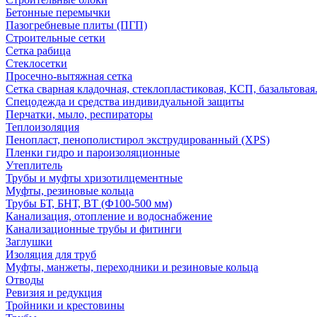
Бетонные перемычки
Пазогребневые плиты (ПГП)
Строительные сетки
Сетка рабица
Стеклосетки
Просечно-вытяжная сетка
Сетка сварная кладочная, стеклопластиковая, КСП, базальтовая
Спецодежда и средства индивидуальной защиты
Перчатки, мыло, респираторы
Теплоизоляция
Пенопласт, пенополистирол экструдированный (XPS)
Пленки гидро и пароизоляционные
Утеплитель
Трубы и муфты хризотилцементные
Муфты, резиновые кольца
Трубы БТ, БНТ, ВТ (Ф100-500 мм)
Канализация, отопление и водоснабжение
Канализационные трубы и фитинги
Заглушки
Изоляция для труб
Муфты, манжеты, переходники и резиновые кольца
Отводы
Ревизия и редукция
Тройники и крестовины