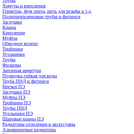
Трубы
Хомуты и крепления
Герметик, фум лента, нить для резьбы и т.д.
Полипропиленовые трубы и фитинги
Заглушки
Краны
Крепления
Муфты
Обводное колено
Тройники
Угольники
Трубы
Фильтры
Запорная арматура
Подводка гибкая для воды
Труба ПНД и фитинги
Врезки ПЭ
Заглушки ПЭ
Муфты ПЭ
Тройники ПЭ
Трубы ПНД
Угольники ПЭ
Шаровые краны ПЭ
Радиаторы отопления и аксессуары
Алюминиевые радиаторы