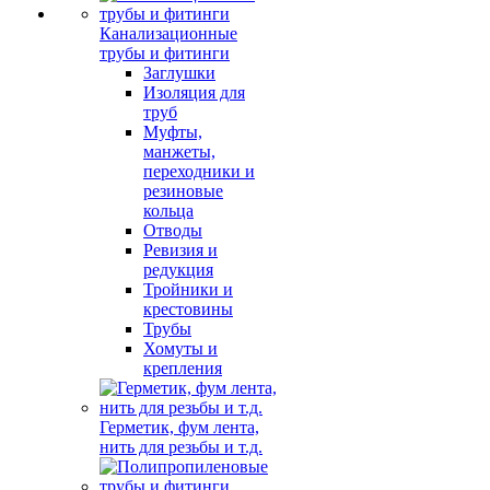
Канализационные
трубы и фитинги
Заглушки
Изоляция для
труб
Муфты,
манжеты,
переходники и
резиновые
кольца
Отводы
Ревизия и
редукция
Тройники и
крестовины
Трубы
Хомуты и
крепления
Герметик, фум лента,
нить для резьбы и т.д.