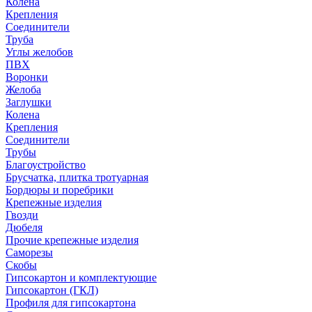
Колена
Крепления
Соединители
Труба
Углы желобов
ПВХ
Воронки
Желоба
Заглушки
Колена
Крепления
Соединители
Трубы
Благоустройство
Брусчатка, плитка тротуарная
Бордюры и поребрики
Крепежные изделия
Гвозди
Дюбеля
Прочие крепежные изделия
Саморезы
Скобы
Гипсокартон и комплектующие
Гипсокартон (ГКЛ)
Профиля для гипсокартона