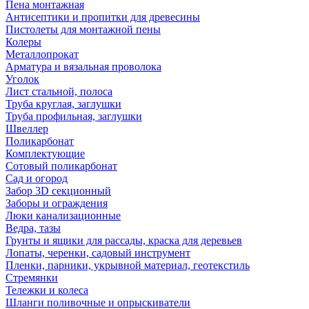
Пена монтажная
Антисептики и пропитки для древесины
Пистолеты для монтажной пены
Колеры
Металлопрокат
Арматура и вязальная проволока
Уголок
Лист стальной, полоса
Труба круглая, заглушки
Труба профильная, заглушки
Швеллер
Поликарбонат
Комплектующие
Сотовый поликарбонат
Сад и огород
Забор 3D секционный
Заборы и ограждения
Люки канализационные
Ведра, тазы
Грунты и ящики для рассады, краска для деревьев
Лопаты, черенки, садовый инструмент
Пленки, парники, укрывной материал, геотекстиль
Стремянки
Тележки и колеса
Шланги поливочные и опрыскиватели