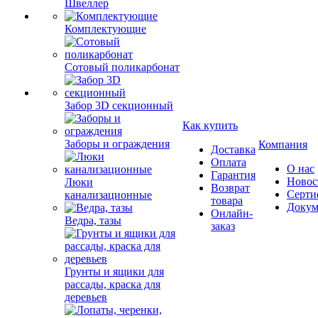
Швеллер
Комплектующие
Сотовый поликарбонат
Забор 3D секционный
Как купить
Заборы и ограждения
Компания
Доставка
Оплата
О нас
Гарантия
Новос
Люки
Возврат
Серти
канализационные
товара
Докум
Онлайн-
Ведра, тазы
заказ
Грунты и ящики для
рассады, краска для
деревьев