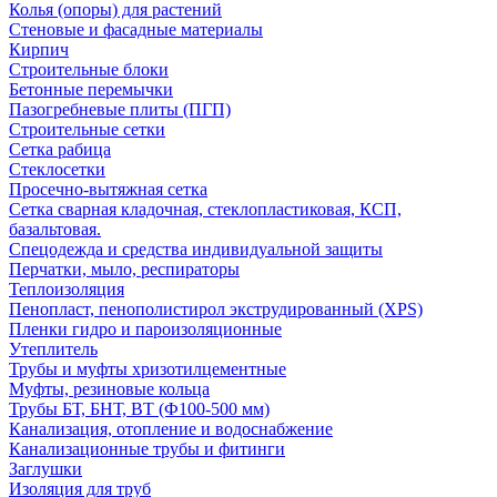
Колья (опоры) для растений
Стеновые и фасадные материалы
Кирпич
Строительные блоки
Бетонные перемычки
Пазогребневые плиты (ПГП)
Строительные сетки
Сетка рабица
Стеклосетки
Просечно-вытяжная сетка
Сетка сварная кладочная, стеклопластиковая, КСП,
базальтовая.
Спецодежда и средства индивидуальной защиты
Перчатки, мыло, респираторы
Теплоизоляция
Пенопласт, пенополистирол экструдированный (XPS)
Пленки гидро и пароизоляционные
Утеплитель
Трубы и муфты хризотилцементные
Муфты, резиновые кольца
Трубы БТ, БНТ, ВТ (Ф100-500 мм)
Канализация, отопление и водоснабжение
Канализационные трубы и фитинги
Заглушки
Изоляция для труб