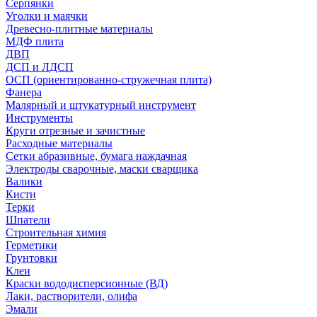
Серпянки
Уголки и маячки
Древесно-плитные материалы
МДФ плита
ДВП
ДСП и ЛДСП
ОСП (ориентированно-стружечная плита)
Фанера
Малярный и штукатурный инструмент
Инструменты
Круги отрезные и зачистные
Расходные материалы
Сетки абразивные, бумага наждачная
Электроды сварочные, маски сварщика
Валики
Кисти
Терки
Шпатели
Строительная химия
Герметики
Грунтовки
Клеи
Краски вододисперсионные (ВД)
Лаки, растворители, олифа
Эмали