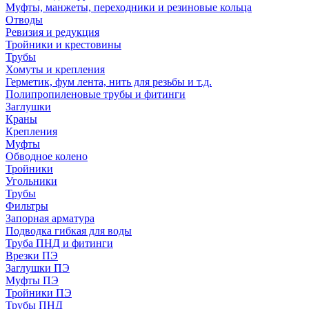
Муфты, манжеты, переходники и резиновые кольца
Отводы
Ревизия и редукция
Тройники и крестовины
Трубы
Хомуты и крепления
Герметик, фум лента, нить для резьбы и т.д.
Полипропиленовые трубы и фитинги
Заглушки
Краны
Крепления
Муфты
Обводное колено
Тройники
Угольники
Трубы
Фильтры
Запорная арматура
Подводка гибкая для воды
Труба ПНД и фитинги
Врезки ПЭ
Заглушки ПЭ
Муфты ПЭ
Тройники ПЭ
Трубы ПНД