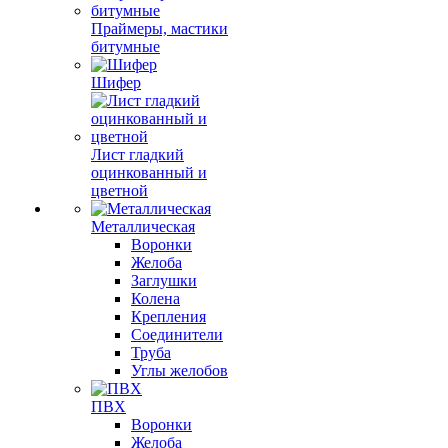
Праймеры, мастики
битумные
Шифер
Лист гладкий
оцинкованный и
цветной
Металлическая
Воронки
Желоба
Заглушки
Колена
Крепления
Соединители
Труба
Углы желобов
ПВХ
Воронки
Желоба