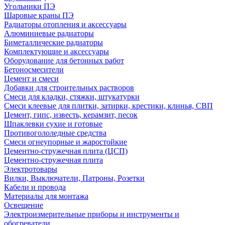
Угольники ПЭ
Шаровые краны ПЭ
Радиаторы отопления и аксессуары
Алюминиевые радиаторы
Биметаллические радиаторы
Комплектующие и аксессуары
Оборудование для бетонных работ
Бетоносмесители
Цемент и смеси
Добавки для строительных растворов
Смеси для кладки, стяжки, штукатурки
Смеси клеевые для плитки, затирки, крестики, клинья, СВП
Цемент, гипс, известь, керамзит, песок
Шпаклевки сухие и готовые
Противогололедные средства
Смеси огнеупорные и жаростойкие
Цементно-стружечная плита (ЦСП)
Цементно-стружечная плита
Электротовары
Вилки, Выключатели, Патроны, Розетки
Кабели и провода
Материалы для монтажа
Освещение
Электроизмерительные приборы и инструменты и
обогреватели