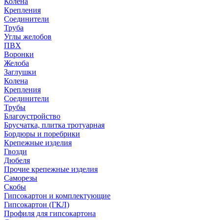
Колена
Крепления
Соединители
Труба
Углы желобов
ПВХ
Воронки
Желоба
Заглушки
Колена
Крепления
Соединители
Трубы
Благоустройство
Брусчатка, плитка тротуарная
Бордюры и поребрики
Крепежные изделия
Гвозди
Дюбеля
Прочие крепежные изделия
Саморезы
Скобы
Гипсокартон и комплектующие
Гипсокартон (ГКЛ)
Профиля для гипсокартона