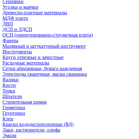
Серпянки
Уголки и маячки
Древесно-плитные материалы
МДФ плита
ДВП
ДСП и ЛДСП
ОСП (ориентированно-стружечная плита)
Фанера
Малярный и штукатурный инструмент
Инструменты
Круги отрезные и зачистные
Расходные материалы
Сетки абразивные, бумага наждачная
Электроды сварочные, маски сварщика
Валики
Кисти
Терки
Шпатели
Строительная химия
Герметики
Грунтовки
Клеи
Краски вододисперсионные (ВД)
Лаки, растворители, олифа
Эмали