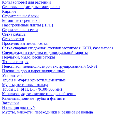
Колья (опоры) для растений
Стеновые и фасадные материалы
Кирпич
Строительные блоки
Бетонные перемычки
Пазогребневые плиты (ПГП)
Строительные сетки
Сетка рабица
Стеклосетки
Просечно-вытяжная сетка
Сетка сварная кладочная, стеклопластиковая, КСП, базальтовая
Спецодежда и средства индивидуальной защиты
Перчатки, мыло, респираторы
Теплоизоляция
Пенопласт, пенополистирол экструдированный (XPS)
Пленки гидро и пароизоляционные
Утеплитель
Трубы и муфты хризотилцементные
Муфты, резиновые кольца
Трубы БТ, БНТ, ВТ (Ф100-500 мм)
Канализация, отопление и водоснабжение
Канализационные трубы и фитинги
Заглушки
Изоляция для труб
Муфты, манжеты, переходники и резиновые кольца