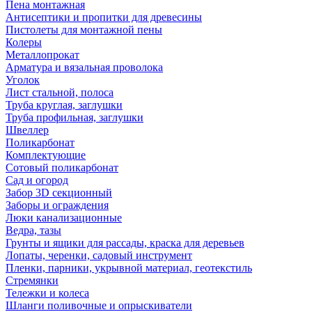
Пена монтажная
Антисептики и пропитки для древесины
Пистолеты для монтажной пены
Колеры
Металлопрокат
Арматура и вязальная проволока
Уголок
Лист стальной, полоса
Труба круглая, заглушки
Труба профильная, заглушки
Швеллер
Поликарбонат
Комплектующие
Сотовый поликарбонат
Сад и огород
Забор 3D секционный
Заборы и ограждения
Люки канализационные
Ведра, тазы
Грунты и ящики для рассады, краска для деревьев
Лопаты, черенки, садовый инструмент
Пленки, парники, укрывной материал, геотекстиль
Стремянки
Тележки и колеса
Шланги поливочные и опрыскиватели