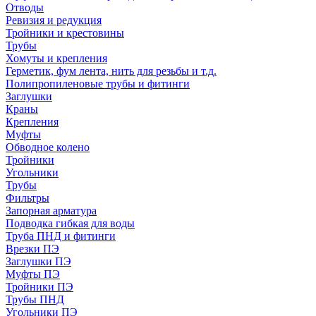
Отводы
Ревизия и редукция
Тройники и крестовины
Трубы
Хомуты и крепления
Герметик, фум лента, нить для резьбы и т.д.
Полипропиленовые трубы и фитинги
Заглушки
Краны
Крепления
Муфты
Обводное колено
Тройники
Угольники
Трубы
Фильтры
Запорная арматура
Подводка гибкая для воды
Труба ПНД и фитинги
Врезки ПЭ
Заглушки ПЭ
Муфты ПЭ
Тройники ПЭ
Трубы ПНД
Угольники ПЭ