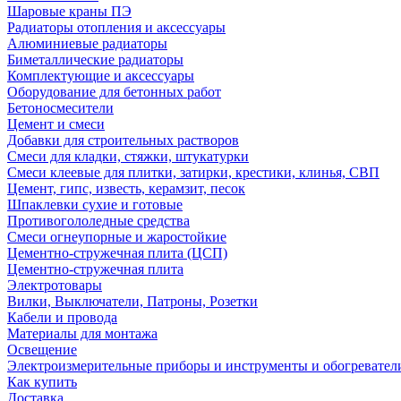
Шаровые краны ПЭ
Радиаторы отопления и аксессуары
Алюминиевые радиаторы
Биметаллические радиаторы
Комплектующие и аксессуары
Оборудование для бетонных работ
Бетоносмесители
Цемент и смеси
Добавки для строительных растворов
Смеси для кладки, стяжки, штукатурки
Смеси клеевые для плитки, затирки, крестики, клинья, СВП
Цемент, гипс, известь, керамзит, песок
Шпаклевки сухие и готовые
Противогололедные средства
Смеси огнеупорные и жаростойкие
Цементно-стружечная плита (ЦСП)
Цементно-стружечная плита
Электротовары
Вилки, Выключатели, Патроны, Розетки
Кабели и провода
Материалы для монтажа
Освещение
Электроизмерительные приборы и инструменты и обогревател
Как купить
Доставка