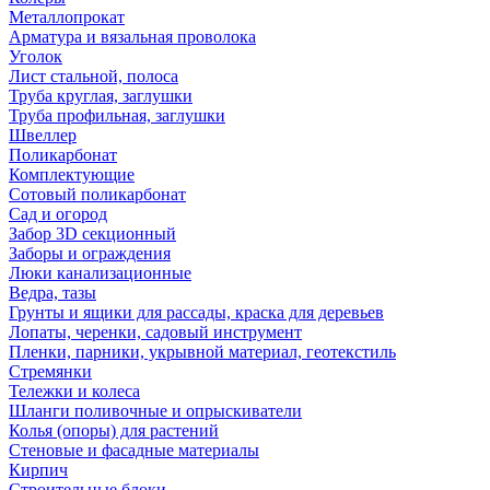
Металлопрокат
Арматура и вязальная проволока
Уголок
Лист стальной, полоса
Труба круглая, заглушки
Труба профильная, заглушки
Швеллер
Поликарбонат
Комплектующие
Сотовый поликарбонат
Сад и огород
Забор 3D секционный
Заборы и ограждения
Люки канализационные
Ведра, тазы
Грунты и ящики для рассады, краска для деревьев
Лопаты, черенки, садовый инструмент
Пленки, парники, укрывной материал, геотекстиль
Стремянки
Тележки и колеса
Шланги поливочные и опрыскиватели
Колья (опоры) для растений
Стеновые и фасадные материалы
Кирпич
Строительные блоки