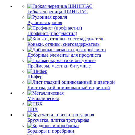
Гибкая черепица ШИНГЛАС
Рулонная кровля
Профлист (профнастил)
Коньки, отливы, снегозадержатель
Доборные элементы для профлиста
Праймеры, мастики битумные
Шифер
Лист гладкий оцинкованный и цветной
Металлическая
ПВХ
Брусчатка, плитка тротуарная
Бордюры и поребрики