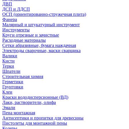
ДВП
ДСП и ЛДСП
ОСП (ориентированно-стружечная плита)
Фанера
Малярный и штукатурный инструмент
Инструменты
Круги отрезные и зачистные
Расходные материалы
Сетки абразивные, бумага наждачная
Электроды сварочные, маски сварщика
Валики
Кисти
Терки
Шпатели
Строительная химия
Герметики
Грунтовки
Клеи
Краски вододисперсионные (ВД)
Лаки, растворители, олифа
Эмали
Пена монтажная
Антисептики и пропитки для древесины
Пистолеты для монтажной пены
Колеры