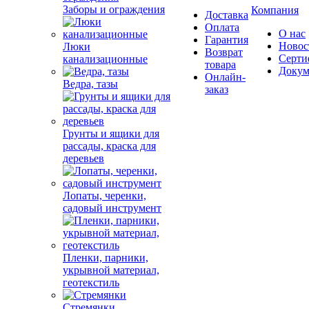
Заборы и ограждения
Компания
Доставка
Оплата
О нас
Гарантия
Новос
Люки
Возврат
Серти
канализационные
товара
Докум
Онлайн-
Ведра, тазы
заказ
Грунты и ящики для
рассады, краска для
деревьев
Лопаты, черенки,
садовый инструмент
Пленки, парники,
укрывной материал,
геотекстиль
Стремянки