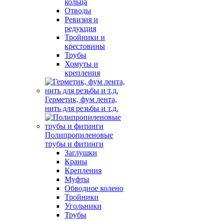
кольца
Отводы
Ревизия и
редукция
Тройники и
крестовины
Трубы
Хомуты и
крепления
Герметик, фум лента,
нить для резьбы и т.д.
Полипропиленовые
трубы и фитинги
Заглушки
Краны
Крепления
Муфты
Обводное колено
Тройники
Угольники
Трубы