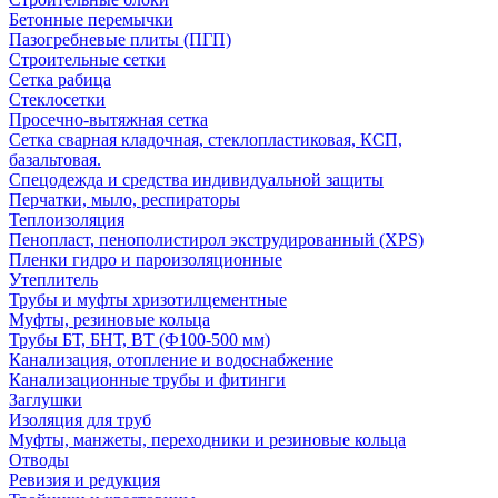
Бетонные перемычки
Пазогребневые плиты (ПГП)
Строительные сетки
Сетка рабица
Стеклосетки
Просечно-вытяжная сетка
Сетка сварная кладочная, стеклопластиковая, КСП,
базальтовая.
Спецодежда и средства индивидуальной защиты
Перчатки, мыло, респираторы
Теплоизоляция
Пенопласт, пенополистирол экструдированный (XPS)
Пленки гидро и пароизоляционные
Утеплитель
Трубы и муфты хризотилцементные
Муфты, резиновые кольца
Трубы БТ, БНТ, ВТ (Ф100-500 мм)
Канализация, отопление и водоснабжение
Канализационные трубы и фитинги
Заглушки
Изоляция для труб
Муфты, манжеты, переходники и резиновые кольца
Отводы
Ревизия и редукция