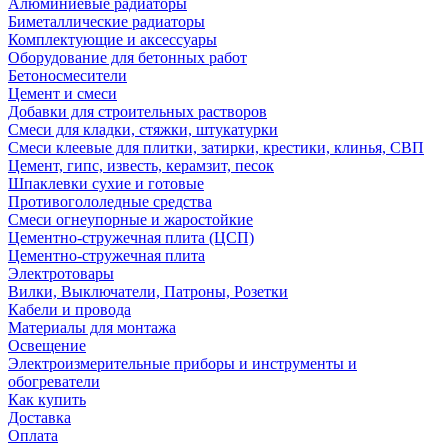
Алюминиевые радиаторы
Биметаллические радиаторы
Комплектующие и аксессуары
Оборудование для бетонных работ
Бетоносмесители
Цемент и смеси
Добавки для строительных растворов
Смеси для кладки, стяжки, штукатурки
Смеси клеевые для плитки, затирки, крестики, клинья, СВП
Цемент, гипс, известь, керамзит, песок
Шпаклевки сухие и готовые
Противогололедные средства
Смеси огнеупорные и жаростойкие
Цементно-стружечная плита (ЦСП)
Цементно-стружечная плита
Электротовары
Вилки, Выключатели, Патроны, Розетки
Кабели и провода
Материалы для монтажа
Освещение
Электроизмерительные приборы и инструменты и
обогреватели
Как купить
Доставка
Оплата