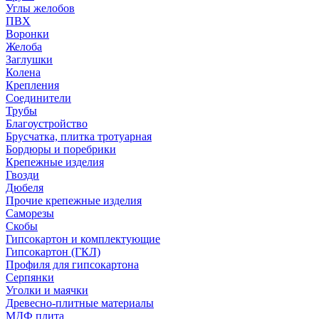
Углы желобов
ПВХ
Воронки
Желоба
Заглушки
Колена
Крепления
Соединители
Трубы
Благоустройство
Брусчатка, плитка тротуарная
Бордюры и поребрики
Крепежные изделия
Гвозди
Дюбеля
Прочие крепежные изделия
Саморезы
Скобы
Гипсокартон и комплектующие
Гипсокартон (ГКЛ)
Профиля для гипсокартона
Серпянки
Уголки и маячки
Древесно-плитные материалы
МДФ плита