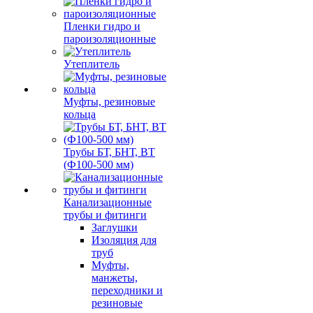
Пленки гидро и
пароизоляционные
Утеплитель
Муфты, резиновые
кольца
Трубы БТ, БНТ, ВТ
(Ф100-500 мм)
Канализационные
трубы и фитинги
Заглушки
Изоляция для
труб
Муфты,
манжеты,
переходники и
резиновые