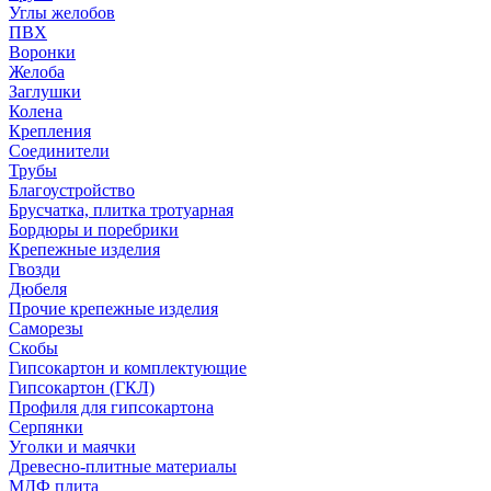
Углы желобов
ПВХ
Воронки
Желоба
Заглушки
Колена
Крепления
Соединители
Трубы
Благоустройство
Брусчатка, плитка тротуарная
Бордюры и поребрики
Крепежные изделия
Гвозди
Дюбеля
Прочие крепежные изделия
Саморезы
Скобы
Гипсокартон и комплектующие
Гипсокартон (ГКЛ)
Профиля для гипсокартона
Серпянки
Уголки и маячки
Древесно-плитные материалы
МДФ плита