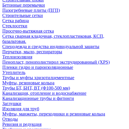
Бетонные перемычки
Пазогребневые плиты (ПГП)
Строительные сетки
Сетка рабица
Стеклосетки
Просечно-вытяжная сетка
Сетка сварная кладочная, стеклопластиковая, КСП,
базальтовая.
Спецодежда и средства индивидуальной защиты
Перчатки, мыло, респираторы
Теплоизоляция
Пенопласт, пенополистирол экструдированный (XPS)
Пленки гидро и пароизоляционные
Утеплитель
Трубы и муфты хризотилцементные
Муфты, резиновые кольца
Трубы БТ, БНТ, ВТ (Ф100-500 мм)
Канализация, отопление и водоснабжение
Канализационные трубы и фитинги
Заглушки
Изоляция для труб
Муфты, манжеты, переходники и резиновые кольца
Отводы
Ревизия и редукция