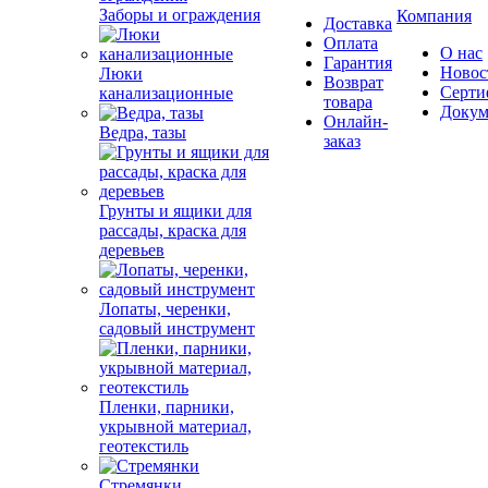
Заборы и ограждения
Компания
Доставка
Оплата
О нас
Гарантия
Новос
Люки
Возврат
Серти
канализационные
товара
Докум
Онлайн-
Ведра, тазы
заказ
Грунты и ящики для
рассады, краска для
деревьев
Лопаты, черенки,
садовый инструмент
Пленки, парники,
укрывной материал,
геотекстиль
Стремянки