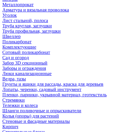
Металлопрокат
Арматура и вязальная проволока
Уголок
Лист стальной, полоса
Труба круглая, заглушки
Труба профильная, заглушки
Швеллер
Поликарбонат
Комплектующие
Сотовый поликарбонат
Сад и огород
Забор 3D секционный
Заборы и ограждения
Люки канализационные
Ведра, тазы
Грунты и ящики для рассады, краска для деревьев
Лопаты, черенки, садовый инструмент
Пленки, парники, укрывной материал, геотекстиль
Стремянки
Тележки и колеса
Шланги поливочные и опрыскиватели
Колья (опоры) для растений
Стеновые и фасадные материалы
Кирпич
Строительные блоки