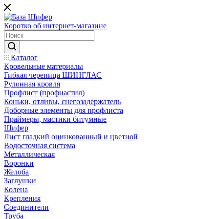
Коротко об интернет-магазине
Каталог
Кровельные материалы
Гибкая черепица ШИНГЛАС
Рулонная кровля
Профлист (профнастил)
Коньки, отливы, снегозадержатель
Доборные элементы для профлиста
Праймеры, мастики битумные
Шифер
Лист гладкий оцинкованный и цветной
Водосточная система
Металлическая
Воронки
Желоба
Заглушки
Колена
Крепления
Соединители
Труба