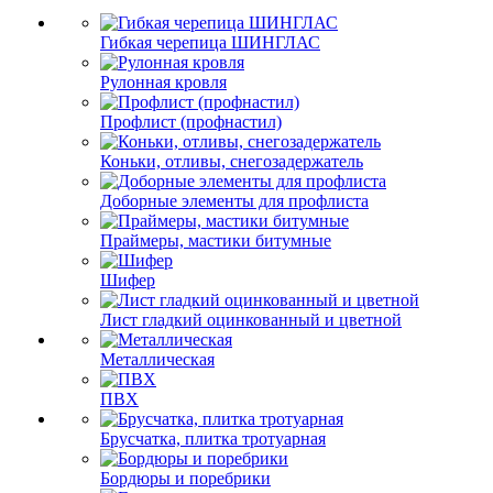
Гибкая черепица ШИНГЛАС
Рулонная кровля
Профлист (профнастил)
Коньки, отливы, снегозадержатель
Доборные элементы для профлиста
Праймеры, мастики битумные
Шифер
Лист гладкий оцинкованный и цветной
Металлическая
ПВХ
Брусчатка, плитка тротуарная
Бордюры и поребрики