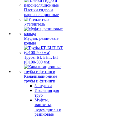
Пленки гидро и
пароизоляционные
Утеплитель
Муфты, резиновые
кольца
Трубы БТ, БНТ, ВТ
(Ф100-500 мм)
Канализационные
трубы и фитинги
Заглушки
Изоляция для
труб
Муфты,
манжеты,
переходники и
резиновые