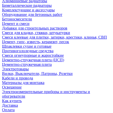
Алюминиевые радиаторы
Биметаллические радиаторы
Комплектующие и аксессуары
Оборудование для бетонных работ
Бетоносмесители
Цемент и смеси
Добавки для строительных растворов
Смеси для кладки, стяжки, штукатурки
Смеси клеевые для плитки, затирки, крестики, клинья, СВП
Цемент, гипс, известь, керамзит, песок
Шпаклевки сухие и готовые
Противогололедные средства
Смеси огнеупорные и жаростойкие
Цементно-стружечная плита (ЦСП)
Цементно-стружечная плита
Электротовары
Вилки, Выключатели, Патроны, Розетки
Кабели и провода
Материалы для монтажа
Освещение
Электроизмерительные приборы и инструменты и
обогреватели
Как купить
Доставка
Оплата