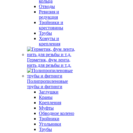
кольца
Отводы
Ревизия и
редукция
Тройники и
крестовины
Трубы
Хомуты и
крепления
Герметик, фум лента,
нить для резьбы и т.д.
Полипропиленовые
трубы и фитинги
Заглушки
Краны
Крепления
Муфты
Обводное колено
Тройники
Угольники
Трубы