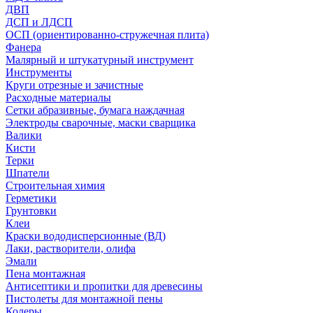
ДВП
ДСП и ЛДСП
ОСП (ориентированно-стружечная плита)
Фанера
Малярный и штукатурный инструмент
Инструменты
Круги отрезные и зачистные
Расходные материалы
Сетки абразивные, бумага наждачная
Электроды сварочные, маски сварщика
Валики
Кисти
Терки
Шпатели
Строительная химия
Герметики
Грунтовки
Клеи
Краски вододисперсионные (ВД)
Лаки, растворители, олифа
Эмали
Пена монтажная
Антисептики и пропитки для древесины
Пистолеты для монтажной пены
Колеры