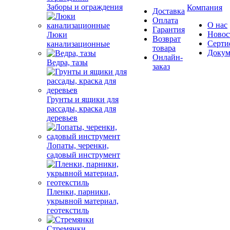
Заборы и ограждения
Компания
Доставка
Оплата
О нас
Гарантия
Новос
Люки
Возврат
Серти
канализационные
товара
Докум
Онлайн-
Ведра, тазы
заказ
Грунты и ящики для
рассады, краска для
деревьев
Лопаты, черенки,
садовый инструмент
Пленки, парники,
укрывной материал,
геотекстиль
Стремянки