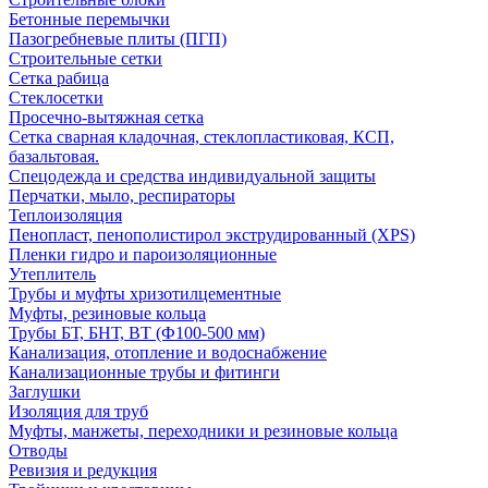
Бетонные перемычки
Пазогребневые плиты (ПГП)
Строительные сетки
Сетка рабица
Стеклосетки
Просечно-вытяжная сетка
Сетка сварная кладочная, стеклопластиковая, КСП,
базальтовая.
Спецодежда и средства индивидуальной защиты
Перчатки, мыло, респираторы
Теплоизоляция
Пенопласт, пенополистирол экструдированный (XPS)
Пленки гидро и пароизоляционные
Утеплитель
Трубы и муфты хризотилцементные
Муфты, резиновые кольца
Трубы БТ, БНТ, ВТ (Ф100-500 мм)
Канализация, отопление и водоснабжение
Канализационные трубы и фитинги
Заглушки
Изоляция для труб
Муфты, манжеты, переходники и резиновые кольца
Отводы
Ревизия и редукция