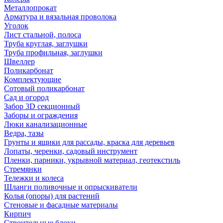
Металлопрокат
Арматура и вязальная проволока
Уголок
Лист стальной, полоса
Труба круглая, заглушки
Труба профильная, заглушки
Швеллер
Поликарбонат
Комплектующие
Сотовый поликарбонат
Сад и огород
Забор 3D секционный
Заборы и ограждения
Люки канализационные
Ведра, тазы
Грунты и ящики для рассады, краска для деревьев
Лопаты, черенки, садовый инструмент
Пленки, парники, укрывной материал, геотекстиль
Стремянки
Тележки и колеса
Шланги поливочные и опрыскиватели
Колья (опоры) для растений
Стеновые и фасадные материалы
Кирпич
Строительные блоки