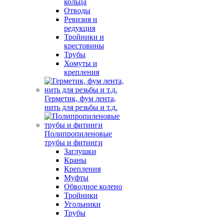
кольца
Отводы
Ревизия и
редукция
Тройники и
крестовины
Трубы
Хомуты и
крепления
Герметик, фум лента,
нить для резьбы и т.д.
Полипропиленовые
трубы и фитинги
Заглушки
Краны
Крепления
Муфты
Обводное колено
Тройники
Угольники
Трубы