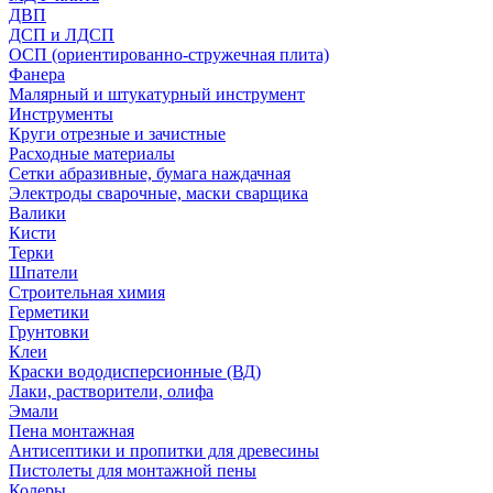
ДВП
ДСП и ЛДСП
ОСП (ориентированно-стружечная плита)
Фанера
Малярный и штукатурный инструмент
Инструменты
Круги отрезные и зачистные
Расходные материалы
Сетки абразивные, бумага наждачная
Электроды сварочные, маски сварщика
Валики
Кисти
Терки
Шпатели
Строительная химия
Герметики
Грунтовки
Клеи
Краски вододисперсионные (ВД)
Лаки, растворители, олифа
Эмали
Пена монтажная
Антисептики и пропитки для древесины
Пистолеты для монтажной пены
Колеры