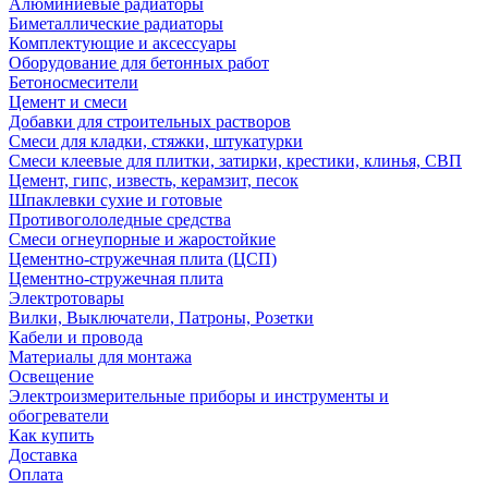
Алюминиевые радиаторы
Биметаллические радиаторы
Комплектующие и аксессуары
Оборудование для бетонных работ
Бетоносмесители
Цемент и смеси
Добавки для строительных растворов
Смеси для кладки, стяжки, штукатурки
Смеси клеевые для плитки, затирки, крестики, клинья, СВП
Цемент, гипс, известь, керамзит, песок
Шпаклевки сухие и готовые
Противогололедные средства
Смеси огнеупорные и жаростойкие
Цементно-стружечная плита (ЦСП)
Цементно-стружечная плита
Электротовары
Вилки, Выключатели, Патроны, Розетки
Кабели и провода
Материалы для монтажа
Освещение
Электроизмерительные приборы и инструменты и
обогреватели
Как купить
Доставка
Оплата