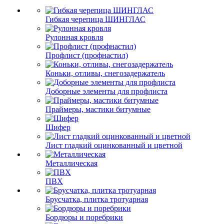
Гибкая черепица ШИНГЛАС
Рулонная кровля
Профлист (профнастил)
Коньки, отливы, снегозадержатель
Доборные элементы для профлиста
Праймеры, мастики битумные
Шифер
Лист гладкий оцинкованный и цветной
Металлическая
ПВХ
Брусчатка, плитка тротуарная
Бордюры и поребрики