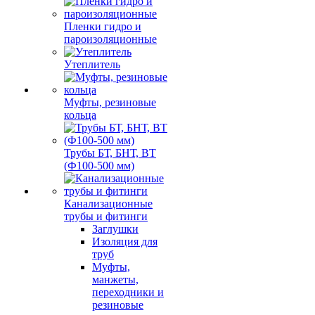
Пленки гидро и
пароизоляционные
Утеплитель
Муфты, резиновые
кольца
Трубы БТ, БНТ, ВТ
(Ф100-500 мм)
Канализационные
трубы и фитинги
Заглушки
Изоляция для
труб
Муфты,
манжеты,
переходники и
резиновые