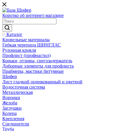
Коротко об интернет-магазине
Каталог
Кровельные материалы
Гибкая черепица ШИНГЛАС
Рулонная кровля
Профлист (профнастил)
Коньки, отливы, снегозадержатель
Доборные элементы для профлиста
Праймеры, мастики битумные
Шифер
Лист гладкий оцинкованный и цветной
Водосточная система
Металлическая
Воронки
Желоба
Заглушки
Колена
Крепления
Соединители
Труба