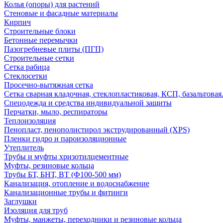
Колья (опоры) для растений
Стеновые и фасадные материалы
Кирпич
Строительные блоки
Бетонные перемычки
Пазогребневые плиты (ПГП)
Строительные сетки
Сетка рабица
Стеклосетки
Просечно-вытяжная сетка
Сетка сварная кладочная, стеклопластиковая, КСП, базальтовая
Спецодежда и средства индивидуальной защиты
Перчатки, мыло, респираторы
Теплоизоляция
Пенопласт, пенополистирол экструдированный (XPS)
Пленки гидро и пароизоляционные
Утеплитель
Трубы и муфты хризотилцементные
Муфты, резиновые кольца
Трубы БТ, БНТ, ВТ (Ф100-500 мм)
Канализация, отопление и водоснабжение
Канализационные трубы и фитинги
Заглушки
Изоляция для труб
Муфты, манжеты, переходники и резиновые кольца