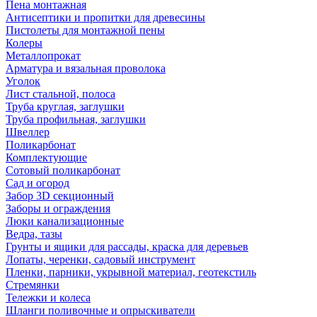
Пена монтажная
Антисептики и пропитки для древесины
Пистолеты для монтажной пены
Колеры
Металлопрокат
Арматура и вязальная проволока
Уголок
Лист стальной, полоса
Труба круглая, заглушки
Труба профильная, заглушки
Швеллер
Поликарбонат
Комплектующие
Сотовый поликарбонат
Сад и огород
Забор 3D секционный
Заборы и ограждения
Люки канализационные
Ведра, тазы
Грунты и ящики для рассады, краска для деревьев
Лопаты, черенки, садовый инструмент
Пленки, парники, укрывной материал, геотекстиль
Стремянки
Тележки и колеса
Шланги поливочные и опрыскиватели