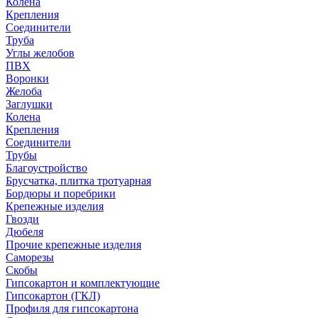
Колена
Крепления
Соединители
Труба
Углы желобов
ПВХ
Воронки
Желоба
Заглушки
Колена
Крепления
Соединители
Трубы
Благоустройство
Брусчатка, плитка тротуарная
Бордюры и поребрики
Крепежные изделия
Гвозди
Дюбеля
Прочие крепежные изделия
Саморезы
Скобы
Гипсокартон и комплектующие
Гипсокартон (ГКЛ)
Профиля для гипсокартона