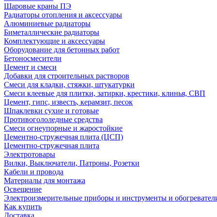
Шаровые краны ПЭ
Радиаторы отопления и аксессуары
Алюминиевые радиаторы
Биметаллические радиаторы
Комплектующие и аксессуары
Оборудование для бетонных работ
Бетоносмесители
Цемент и смеси
Добавки для строительных растворов
Смеси для кладки, стяжки, штукатурки
Смеси клеевые для плитки, затирки, крестики, клинья, СВП
Цемент, гипс, известь, керамзит, песок
Шпаклевки сухие и готовые
Противогололедные средства
Смеси огнеупорные и жаростойкие
Цементно-стружечная плита (ЦСП)
Цементно-стружечная плита
Электротовары
Вилки, Выключатели, Патроны, Розетки
Кабели и провода
Материалы для монтажа
Освещение
Электроизмерительные приборы и инструменты и обогревател
Как купить
Доставка