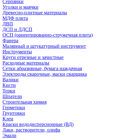
Серпянки
Уголки и маячки
Древесно-плитные материалы
МДФ плита
ДВП
ДСП и ЛДСП
ОСП (ориентированно-стружечная плита)
Фанера
Малярный и штукатурный инструмент
Инструменты
Круги отрезные и зачистные
Расходные материалы
Сетки абразивные, бумага наждачная
Электроды сварочные, маски сварщика
Валики
Кисти
Терки
Шпатели
Строительная химия
Герметики
Грунтовки
Клеи
Краски вододисперсионные (ВД)
Лаки, растворители, олифа
Эмали