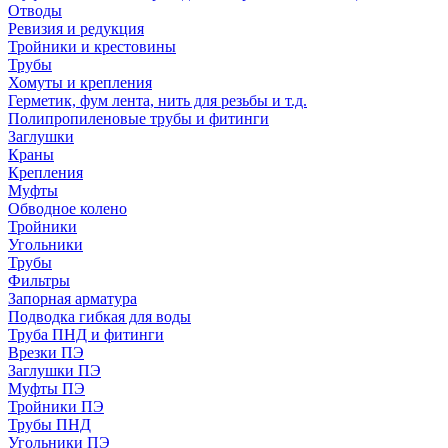
Отводы
Ревизия и редукция
Тройники и крестовины
Трубы
Хомуты и крепления
Герметик, фум лента, нить для резьбы и т.д.
Полипропиленовые трубы и фитинги
Заглушки
Краны
Крепления
Муфты
Обводное колено
Тройники
Угольники
Трубы
Фильтры
Запорная арматура
Подводка гибкая для воды
Труба ПНД и фитинги
Врезки ПЭ
Заглушки ПЭ
Муфты ПЭ
Тройники ПЭ
Трубы ПНД
Угольники ПЭ