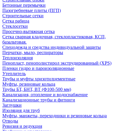
Бетонные перемычки
Пазогребневые плиты (ПГП)
Строительные сетки
Сетка рабица
Стеклосетки
Просечно-вытяжная сетка
Сетка сварная кладочная, стеклопластиковая, КСП,
базальтовая.
Спецодежда и средства индивидуальной защиты
Перчатки, мыло, респираторы
Теплоизоляция
Пенопласт, пенополистирол экструдированный (XPS)
Пленки гидро и пароизоляционные
Утеплитель
Трубы и муфты хризотилцементные
Муфты, резиновые кольца
Трубы БТ, БНТ, ВТ (Ф100-500 мм)
Канализация, отопление и водоснабжение
Канализационные трубы и фитинги
Заглушки
Изоляция для труб
Муфты, манжеты, переходники и резиновые кольца
Отводы
Ревизия и редукция