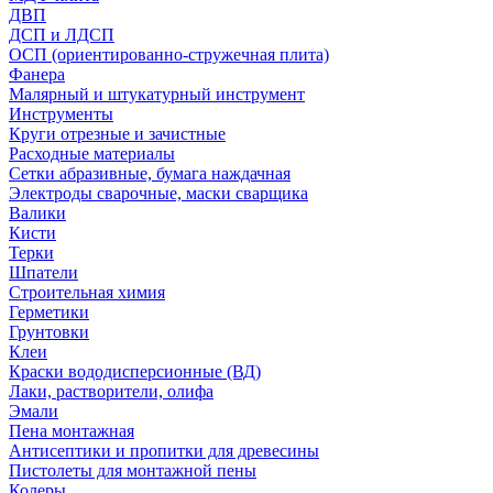
ДВП
ДСП и ЛДСП
ОСП (ориентированно-стружечная плита)
Фанера
Малярный и штукатурный инструмент
Инструменты
Круги отрезные и зачистные
Расходные материалы
Сетки абразивные, бумага наждачная
Электроды сварочные, маски сварщика
Валики
Кисти
Терки
Шпатели
Строительная химия
Герметики
Грунтовки
Клеи
Краски вододисперсионные (ВД)
Лаки, растворители, олифа
Эмали
Пена монтажная
Антисептики и пропитки для древесины
Пистолеты для монтажной пены
Колеры