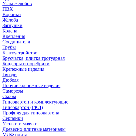
Углы желобов
ПВХ
Воронки
Желоба
Заглушки
Колена
Крепления
Соединители
Трубы
Благоустройство
Брусчатка, плитка тротуарная
Бордюры и поребрики
Крепежные изделия
Гвозди
Дюбеля
Прочие крепежные изделия
Саморезы
Скобы
Гипсокартон и комплектующие
Гипсокартон (ГКЛ)
Профиля для гипсокартона
Серпянки
Уголки и маячки
Древесно-плитные материалы
МДФ плита