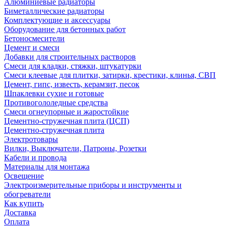
Алюминиевые радиаторы
Биметаллические радиаторы
Комплектующие и аксессуары
Оборудование для бетонных работ
Бетоносмесители
Цемент и смеси
Добавки для строительных растворов
Смеси для кладки, стяжки, штукатурки
Смеси клеевые для плитки, затирки, крестики, клинья, СВП
Цемент, гипс, известь, керамзит, песок
Шпаклевки сухие и готовые
Противогололедные средства
Смеси огнеупорные и жаростойкие
Цементно-стружечная плита (ЦСП)
Цементно-стружечная плита
Электротовары
Вилки, Выключатели, Патроны, Розетки
Кабели и провода
Материалы для монтажа
Освещение
Электроизмерительные приборы и инструменты и
обогреватели
Как купить
Доставка
Оплата