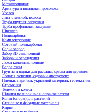
Металлопрокат
Арматура и вязальная проволока
Уголок
Лист стальной, полоса
Труба круглая, заглушки
Труба профильная, заглушки
Швеллер
Поликарбонат
Комплектующие
Сотовый поликарбонат
Сад и огород
Забор 3D секционный
Заборы и ограждения
Люки канализационные
Ведра, тазы
Грунты и ящики для рассады, краска для деревьев
Лопаты, черенки, садовый инструмент
Пленки, парники, укрывной материал, геотекстиль
Стремянки
Тележки и колеса
Шланги поливочные и опрыскиватели
Колья (опоры) для растений
Стеновые и фасадные материалы
Кирпич
Строительные блоки