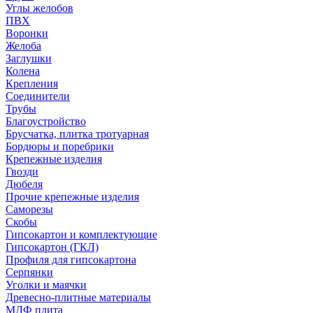
Углы желобов
ПВХ
Воронки
Желоба
Заглушки
Колена
Крепления
Соединители
Трубы
Благоустройство
Брусчатка, плитка тротуарная
Бордюры и поребрики
Крепежные изделия
Гвозди
Дюбеля
Прочие крепежные изделия
Саморезы
Скобы
Гипсокартон и комплектующие
Гипсокартон (ГКЛ)
Профиля для гипсокартона
Серпянки
Уголки и маячки
Древесно-плитные материалы
МДФ плита