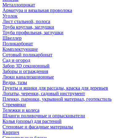
Металлопрокат
Арматура и вязальная проволока
Уголок
Лист стальной, полоса
Труба круглая, заглушки
Труба профильная, заглушки
Швеллер
Поликарбонат
Комплектующие
Сотовый поликарбонат
Сад и огород
Забор 3D секционный
Заборы и ограждения
Люки канализационные
Ведра, тазы
Грунты и ящики для рассады, краска для деревьев
Лопаты, черенки, садовый инструмент
Пленки, парники, укрывной материал, геотекстиль
Стремянки
Тележки и колеса
Шланги поливочные и опрыскиватели
Колья (опоры) для растений
Стеновые и фасадные материалы
Кирпич
Строительные блоки