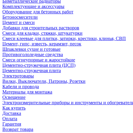
Биметаллические радиаторы
Комплектующие и аксессуары
Оборудование для бетонных работ
Бетоносмесители
Цемент и смеси
Добавки для строительных растворов
Смеси для кладки, стяжки, штукатурки
Смеси клеевые для плитки, затирки, крестики, клинья, СВП
Цемент, гипс, известь, керамзит, песок
Шпаклевки сухие и готовые
Противогололедные средства
Смеси огнеупорные и жаростойкие
Цементно-стружечная плита (ЦСП)
Цементно-стружечная плита
Электротовары
Вилки, Выключатели, Патроны, Розетки
Кабели и провода
Материалы для монтажа
Освещение
Электроизмерительные приборы и инструменты и обогревател
Как купить
Доставка
Оплата
Гарантия
Возврат товара