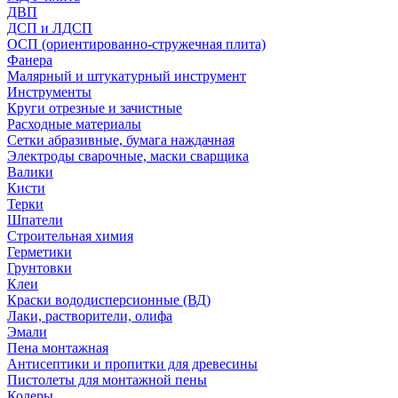
ДВП
ДСП и ЛДСП
ОСП (ориентированно-стружечная плита)
Фанера
Малярный и штукатурный инструмент
Инструменты
Круги отрезные и зачистные
Расходные материалы
Сетки абразивные, бумага наждачная
Электроды сварочные, маски сварщика
Валики
Кисти
Терки
Шпатели
Строительная химия
Герметики
Грунтовки
Клеи
Краски вододисперсионные (ВД)
Лаки, растворители, олифа
Эмали
Пена монтажная
Антисептики и пропитки для древесины
Пистолеты для монтажной пены
Колеры