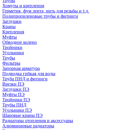
Трубы
Хомуты и крепления
Герметик, фум лента, нить для резьбы и т.д.
Полипропиленовые трубы и фитинги
Заглушки
Краны
Крепления
Муфты
Обводное колено
Тройники
Угольники
Трубы
Фильтры
Запорная арматура
Подводка гибкая для воды
Труба ПНД и фитинги
Врезки ПЭ
Заглушки ПЭ
Муфты ПЭ
Тройники ПЭ
Трубы ПНД
Угольники ПЭ
Шаровые краны ПЭ
Радиаторы отопления и аксессуары
Алюминиевые радиаторы