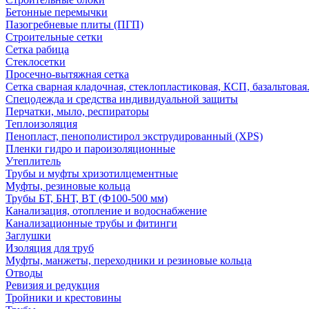
Бетонные перемычки
Пазогребневые плиты (ПГП)
Строительные сетки
Сетка рабица
Стеклосетки
Просечно-вытяжная сетка
Сетка сварная кладочная, стеклопластиковая, КСП, базальтовая
Спецодежда и средства индивидуальной защиты
Перчатки, мыло, респираторы
Теплоизоляция
Пенопласт, пенополистирол экструдированный (XPS)
Пленки гидро и пароизоляционные
Утеплитель
Трубы и муфты хризотилцементные
Муфты, резиновые кольца
Трубы БТ, БНТ, ВТ (Ф100-500 мм)
Канализация, отопление и водоснабжение
Канализационные трубы и фитинги
Заглушки
Изоляция для труб
Муфты, манжеты, переходники и резиновые кольца
Отводы
Ревизия и редукция
Тройники и крестовины