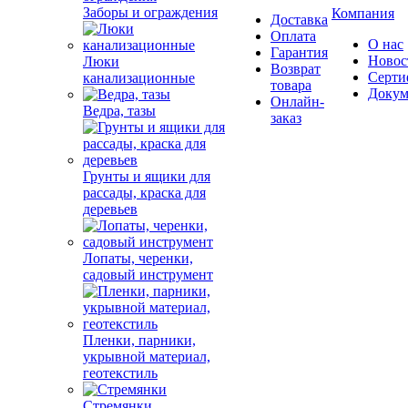
Заборы и ограждения
Компания
Доставка
Оплата
О нас
Гарантия
Новос
Люки
Возврат
Серти
канализационные
товара
Докум
Онлайн-
Ведра, тазы
заказ
Грунты и ящики для
рассады, краска для
деревьев
Лопаты, черенки,
садовый инструмент
Пленки, парники,
укрывной материал,
геотекстиль
Стремянки