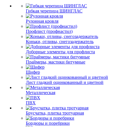
Гибкая черепица ШИНГЛАС
Рулонная кровля
Профлист (профнастил)
Коньки, отливы, снегозадержатель
Доборные элементы для профлиста
Праймеры, мастики битумные
Шифер
Лист гладкий оцинкованный и цветной
Металлическая
ПВХ
Брусчатка, плитка тротуарная
Бордюры и поребрики