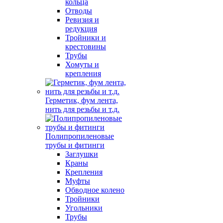
кольца
Отводы
Ревизия и
редукция
Тройники и
крестовины
Трубы
Хомуты и
крепления
Герметик, фум лента,
нить для резьбы и т.д.
Полипропиленовые
трубы и фитинги
Заглушки
Краны
Крепления
Муфты
Обводное колено
Тройники
Угольники
Трубы