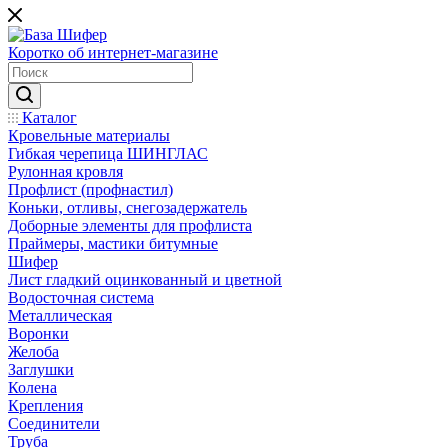
Коротко об интернет-магазине
Каталог
Кровельные материалы
Гибкая черепица ШИНГЛАС
Рулонная кровля
Профлист (профнастил)
Коньки, отливы, снегозадержатель
Доборные элементы для профлиста
Праймеры, мастики битумные
Шифер
Лист гладкий оцинкованный и цветной
Водосточная система
Металлическая
Воронки
Желоба
Заглушки
Колена
Крепления
Соединители
Труба