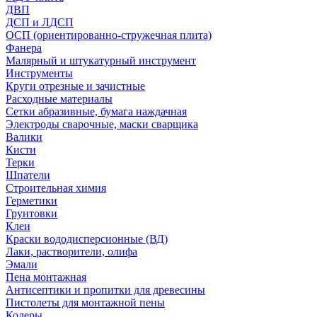
ДВП
ДСП и ЛДСП
ОСП (ориентированно-стружечная плита)
Фанера
Малярный и штукатурный инструмент
Инструменты
Круги отрезные и зачистные
Расходные материалы
Сетки абразивные, бумага наждачная
Электроды сварочные, маски сварщика
Валики
Кисти
Терки
Шпатели
Строительная химия
Герметики
Грунтовки
Клеи
Краски вододисперсионные (ВД)
Лаки, растворители, олифа
Эмали
Пена монтажная
Антисептики и пропитки для древесины
Пистолеты для монтажной пены
Колеры