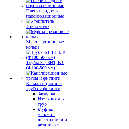
Пленки гидро и
пароизоляционные
Утеплитель
Муфты, резиновые
кольца
Трубы БТ, БНТ, ВТ
(Ф100-500 мм)
Канализационные
трубы и фитинги
Заглушки
Изоляция для
труб
Муфты,
манжеты,
переходники и
резиновые