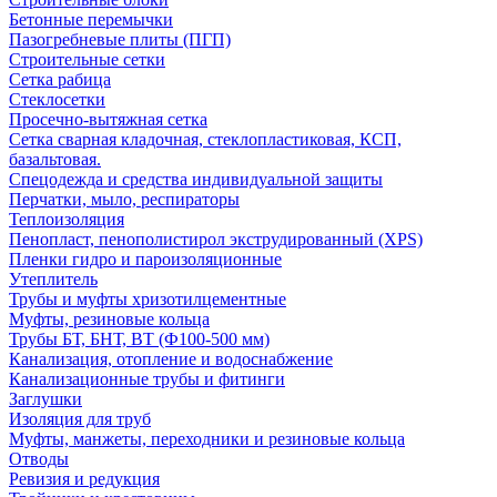
Бетонные перемычки
Пазогребневые плиты (ПГП)
Строительные сетки
Сетка рабица
Стеклосетки
Просечно-вытяжная сетка
Сетка сварная кладочная, стеклопластиковая, КСП,
базальтовая.
Спецодежда и средства индивидуальной защиты
Перчатки, мыло, респираторы
Теплоизоляция
Пенопласт, пенополистирол экструдированный (XPS)
Пленки гидро и пароизоляционные
Утеплитель
Трубы и муфты хризотилцементные
Муфты, резиновые кольца
Трубы БТ, БНТ, ВТ (Ф100-500 мм)
Канализация, отопление и водоснабжение
Канализационные трубы и фитинги
Заглушки
Изоляция для труб
Муфты, манжеты, переходники и резиновые кольца
Отводы
Ревизия и редукция