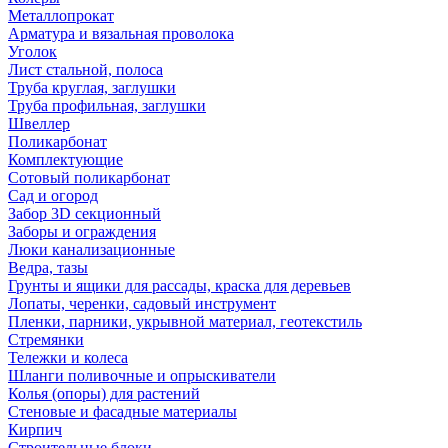
Металлопрокат
Арматура и вязальная проволока
Уголок
Лист стальной, полоса
Труба круглая, заглушки
Труба профильная, заглушки
Швеллер
Поликарбонат
Комплектующие
Сотовый поликарбонат
Сад и огород
Забор 3D секционный
Заборы и ограждения
Люки канализационные
Ведра, тазы
Грунты и ящики для рассады, краска для деревьев
Лопаты, черенки, садовый инструмент
Пленки, парники, укрывной материал, геотекстиль
Стремянки
Тележки и колеса
Шланги поливочные и опрыскиватели
Колья (опоры) для растений
Стеновые и фасадные материалы
Кирпич
Строительные блоки