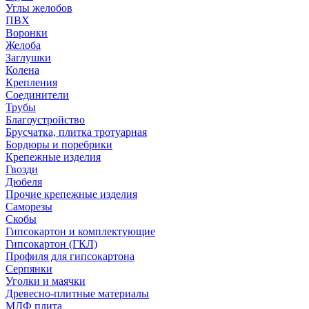
Углы желобов
ПВХ
Воронки
Желоба
Заглушки
Колена
Крепления
Соединители
Трубы
Благоустройство
Брусчатка, плитка тротуарная
Бордюры и поребрики
Крепежные изделия
Гвозди
Дюбеля
Прочие крепежные изделия
Саморезы
Скобы
Гипсокартон и комплектующие
Гипсокартон (ГКЛ)
Профиля для гипсокартона
Серпянки
Уголки и маячки
Древесно-плитные материалы
МДФ плита