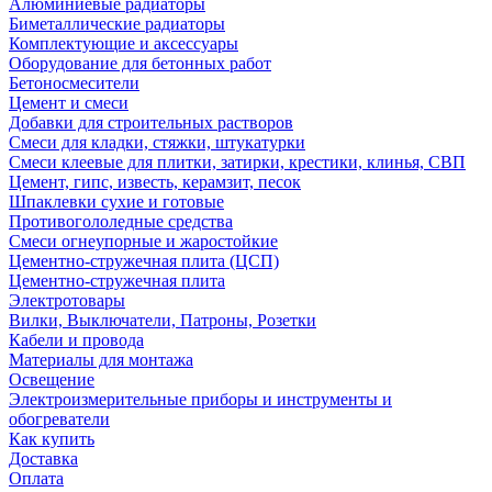
Алюминиевые радиаторы
Биметаллические радиаторы
Комплектующие и аксессуары
Оборудование для бетонных работ
Бетоносмесители
Цемент и смеси
Добавки для строительных растворов
Смеси для кладки, стяжки, штукатурки
Смеси клеевые для плитки, затирки, крестики, клинья, СВП
Цемент, гипс, известь, керамзит, песок
Шпаклевки сухие и готовые
Противогололедные средства
Смеси огнеупорные и жаростойкие
Цементно-стружечная плита (ЦСП)
Цементно-стружечная плита
Электротовары
Вилки, Выключатели, Патроны, Розетки
Кабели и провода
Материалы для монтажа
Освещение
Электроизмерительные приборы и инструменты и
обогреватели
Как купить
Доставка
Оплата