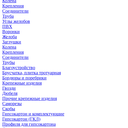
Колена
Крепления
Соединители
Труба
Углы желобов
ПВХ
Воронки
Желоба
Заглушки
Колена
Крепления
Соединители
Трубы
Благоустройство
Брусчатка, плитка тротуарная
Бордюры и поребрики
Крепежные изделия
Гвозди
Дюбеля
Прочие крепежные изделия
Саморезы
Скобы
Гипсокартон и комплектующие
Гипсокартон (ГКЛ)
Профиля для гипсокартона