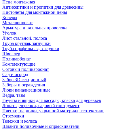
Пена монтажная
Антисептики и пропитки для древесины
Пистолеты для монтажной пены
Колеры
Металлопрокат
Арматура и вязальная проволока
Уголок
Лист стальной, полоса
Труба круглая, заглушки
Труба профильная, заглушки
Швеллер
Поликарбонат
Комплектующие
Сотовый поликарбонат
Сад и огород
Забор 3D секционный
Заборы и ограждения
Люки канализационные
Ведра, тазы
Грунты и ящики для рассады, краска для деревьев
Лопаты, черенки, садовый инструмент
Пленки, парники, укрывной материал, геотекстиль
Стремянки
Тележки и колеса
Шланги поливочные и опрыскиватели