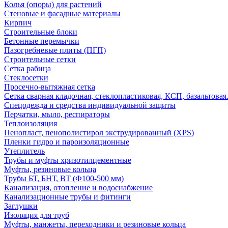
Колья (опоры) для растений
Стеновые и фасадные материалы
Кирпич
Строительные блоки
Бетонные перемычки
Пазогребневые плиты (ПГП)
Строительные сетки
Сетка рабица
Стеклосетки
Просечно-вытяжная сетка
Сетка сварная кладочная, стеклопластиковая, КСП, базальтовая
Спецодежда и средства индивидуальной защиты
Перчатки, мыло, респираторы
Теплоизоляция
Пенопласт, пенополистирол экструдированный (XPS)
Пленки гидро и пароизоляционные
Утеплитель
Трубы и муфты хризотилцементные
Муфты, резиновые кольца
Трубы БТ, БНТ, ВТ (Ф100-500 мм)
Канализация, отопление и водоснабжение
Канализационные трубы и фитинги
Заглушки
Изоляция для труб
Муфты, манжеты, переходники и резиновые кольца