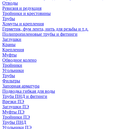
Отводы
Ревизия и редукция
Тройники и крестовины
Трубы
Хомуты и крепления
Герметик, фум лента, нить для резьбы и т.д.
Полипропиленовые трубы и фитинги
Заглушки
Краны
Крепления
Муфты
Обводное колено
Тройники
Угольники
Трубы
Фильтры
Запорная арматура
Подводка гибкая для воды
Труба ПНД и фитинги
Врезки ПЭ
Заглушки ПЭ
Муфты ПЭ
Тройники ПЭ
Трубы ПНД
Угольники ПЭ