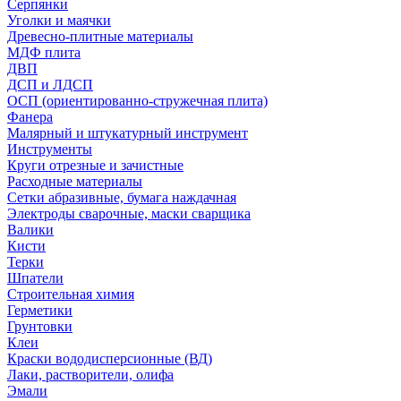
Серпянки
Уголки и маячки
Древесно-плитные материалы
МДФ плита
ДВП
ДСП и ЛДСП
ОСП (ориентированно-стружечная плита)
Фанера
Малярный и штукатурный инструмент
Инструменты
Круги отрезные и зачистные
Расходные материалы
Сетки абразивные, бумага наждачная
Электроды сварочные, маски сварщика
Валики
Кисти
Терки
Шпатели
Строительная химия
Герметики
Грунтовки
Клеи
Краски вододисперсионные (ВД)
Лаки, растворители, олифа
Эмали