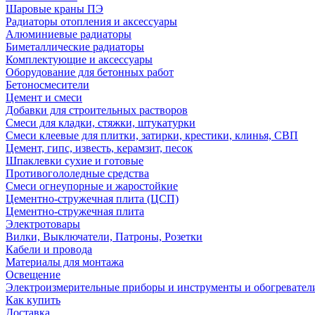
Шаровые краны ПЭ
Радиаторы отопления и аксессуары
Алюминиевые радиаторы
Биметаллические радиаторы
Комплектующие и аксессуары
Оборудование для бетонных работ
Бетоносмесители
Цемент и смеси
Добавки для строительных растворов
Смеси для кладки, стяжки, штукатурки
Смеси клеевые для плитки, затирки, крестики, клинья, СВП
Цемент, гипс, известь, керамзит, песок
Шпаклевки сухие и готовые
Противогололедные средства
Смеси огнеупорные и жаростойкие
Цементно-стружечная плита (ЦСП)
Цементно-стружечная плита
Электротовары
Вилки, Выключатели, Патроны, Розетки
Кабели и провода
Материалы для монтажа
Освещение
Электроизмерительные приборы и инструменты и обогревател
Как купить
Доставка