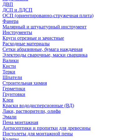
ДВП
ДСП и ЛДСП
ОСП (ориентированно-стружечная плита)
Фанера
Малярный и штукатурный инструмент
Инструменты
Круги отрезные и зачистные
Расходные материалы
Сетки абразивные, бумага наждачная
Электроды сварочные, маски сварщика
Валики
Кисти
Терки
Шпатели
Строительная химия
Герметики
Грунтовки
Клеи
Краски вододисперсионные (ВД)
Лаки, растворители, олифа
Эмали
Пена монтажная
Антисептики и пропитки для древесины
Пистолеты для монтажной пены
Колеры