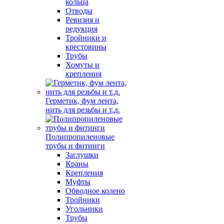
кольца
Отводы
Ревизия и
редукция
Тройники и
крестовины
Трубы
Хомуты и
крепления
Герметик, фум лента,
нить для резьбы и т.д.
Полипропиленовые
трубы и фитинги
Заглушки
Краны
Крепления
Муфты
Обводное колено
Тройники
Угольники
Трубы