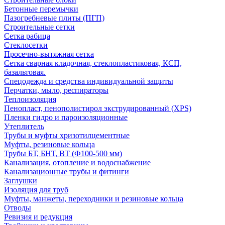
Бетонные перемычки
Пазогребневые плиты (ПГП)
Строительные сетки
Сетка рабица
Стеклосетки
Просечно-вытяжная сетка
Сетка сварная кладочная, стеклопластиковая, КСП,
базальтовая.
Спецодежда и средства индивидуальной защиты
Перчатки, мыло, респираторы
Теплоизоляция
Пенопласт, пенополистирол экструдированный (XPS)
Пленки гидро и пароизоляционные
Утеплитель
Трубы и муфты хризотилцементные
Муфты, резиновые кольца
Трубы БТ, БНТ, ВТ (Ф100-500 мм)
Канализация, отопление и водоснабжение
Канализационные трубы и фитинги
Заглушки
Изоляция для труб
Муфты, манжеты, переходники и резиновые кольца
Отводы
Ревизия и редукция