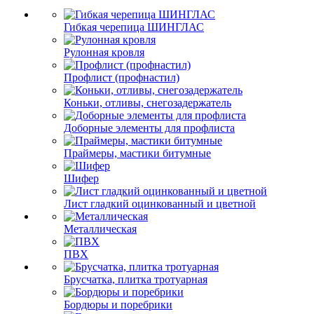
Гибкая черепица ШИНГЛАС
Рулонная кровля
Профлист (профнастил)
Коньки, отливы, снегозадержатель
Доборные элементы для профлиста
Праймеры, мастики битумные
Шифер
Лист гладкий оцинкованный и цветной
Металлическая
ПВХ
Брусчатка, плитка тротуарная
Бордюры и поребрики