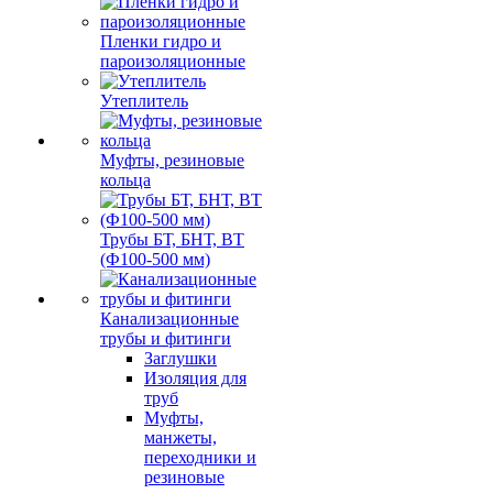
Пленки гидро и
пароизоляционные
Утеплитель
Муфты, резиновые
кольца
Трубы БТ, БНТ, ВТ
(Ф100-500 мм)
Канализационные
трубы и фитинги
Заглушки
Изоляция для
труб
Муфты,
манжеты,
переходники и
резиновые