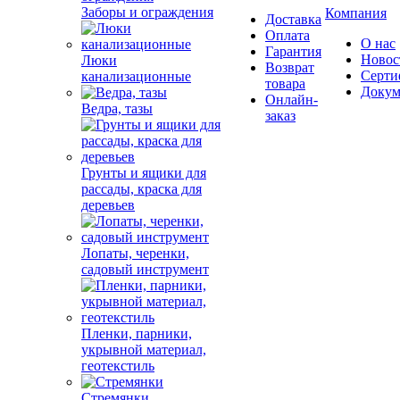
Заборы и ограждения
Компания
Доставка
Оплата
О нас
Гарантия
Новос
Люки
Возврат
Серти
канализационные
товара
Докум
Онлайн-
Ведра, тазы
заказ
Грунты и ящики для
рассады, краска для
деревьев
Лопаты, черенки,
садовый инструмент
Пленки, парники,
укрывной материал,
геотекстиль
Стремянки