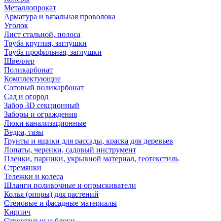
Металлопрокат
Арматура и вязальная проволока
Уголок
Лист стальной, полоса
Труба круглая, заглушки
Труба профильная, заглушки
Швеллер
Поликарбонат
Комплектующие
Сотовый поликарбонат
Сад и огород
Забор 3D секционный
Заборы и ограждения
Люки канализационные
Ведра, тазы
Грунты и ящики для рассады, краска для деревьев
Лопаты, черенки, садовый инструмент
Пленки, парники, укрывной материал, геотекстиль
Стремянки
Тележки и колеса
Шланги поливочные и опрыскиватели
Колья (опоры) для растений
Стеновые и фасадные материалы
Кирпич
Строительные блоки