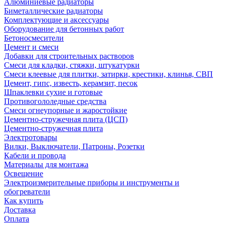
Алюминиевые радиаторы
Биметаллические радиаторы
Комплектующие и аксессуары
Оборудование для бетонных работ
Бетоносмесители
Цемент и смеси
Добавки для строительных растворов
Смеси для кладки, стяжки, штукатурки
Смеси клеевые для плитки, затирки, крестики, клинья, СВП
Цемент, гипс, известь, керамзит, песок
Шпаклевки сухие и готовые
Противогололедные средства
Смеси огнеупорные и жаростойкие
Цементно-стружечная плита (ЦСП)
Цементно-стружечная плита
Электротовары
Вилки, Выключатели, Патроны, Розетки
Кабели и провода
Материалы для монтажа
Освещение
Электроизмерительные приборы и инструменты и
обогреватели
Как купить
Доставка
Оплата