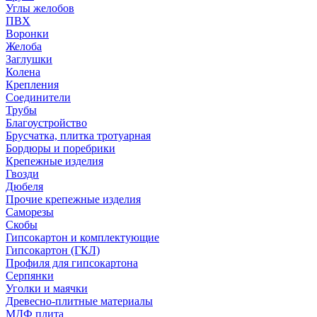
Углы желобов
ПВХ
Воронки
Желоба
Заглушки
Колена
Крепления
Соединители
Трубы
Благоустройство
Брусчатка, плитка тротуарная
Бордюры и поребрики
Крепежные изделия
Гвозди
Дюбеля
Прочие крепежные изделия
Саморезы
Скобы
Гипсокартон и комплектующие
Гипсокартон (ГКЛ)
Профиля для гипсокартона
Серпянки
Уголки и маячки
Древесно-плитные материалы
МДФ плита