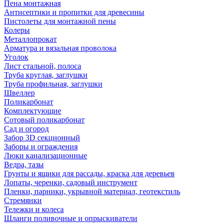
Пена монтажная
Антисептики и пропитки для древесины
Пистолеты для монтажной пены
Колеры
Металлопрокат
Арматура и вязальная проволока
Уголок
Лист стальной, полоса
Труба круглая, заглушки
Труба профильная, заглушки
Швеллер
Поликарбонат
Комплектующие
Сотовый поликарбонат
Сад и огород
Забор 3D секционный
Заборы и ограждения
Люки канализационные
Ведра, тазы
Грунты и ящики для рассады, краска для деревьев
Лопаты, черенки, садовый инструмент
Пленки, парники, укрывной материал, геотекстиль
Стремянки
Тележки и колеса
Шланги поливочные и опрыскиватели