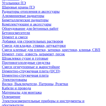
Угольники ПЭ
Шаровые краны ПЭ
Радиаторы отопления и аксессуары
Алюминиевые радиаторы
Биметаллические радиаторы
Комплектующие и аксессуары
Оборудование для бетонных работ
Бетоносмесители
Цемент и смеси
Добавки для строительных растворов
Смеси для кладки, стяжки, штукатурки
Смеси клеевые для плитки, затирки, крестики, клинья, СВП
Цемент, гипс, известь, керамзит, песок
Шпаклевки сухие и готовые
Противогололедные средства
Смеси огнеупорные и жаростойкие
Цементно-стружечная плита (ЦСП)
Цементно-стружечная плита
Электротовары
Вилки, Выключатели, Патроны, Розетки
Кабели и провода
Материалы для монтажа
Освещение
Электроизмерительные приборы и инструменты и
обогреватели