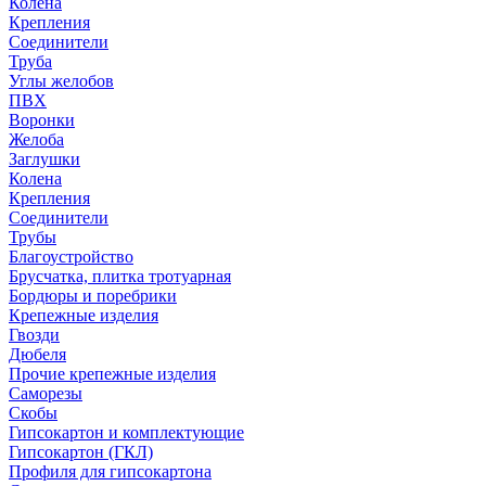
Колена
Крепления
Соединители
Труба
Углы желобов
ПВХ
Воронки
Желоба
Заглушки
Колена
Крепления
Соединители
Трубы
Благоустройство
Брусчатка, плитка тротуарная
Бордюры и поребрики
Крепежные изделия
Гвозди
Дюбеля
Прочие крепежные изделия
Саморезы
Скобы
Гипсокартон и комплектующие
Гипсокартон (ГКЛ)
Профиля для гипсокартона