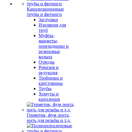
Канализационные
трубы и фитинги
Заглушки
Изоляция для
труб
Муфты,
манжеты,
переходники и
резиновые
кольца
Отводы
Ревизия и
редукция
Тройники и
крестовины
Трубы
Хомуты и
крепления
Герметик, фум лента,
нить для резьбы и т.д.