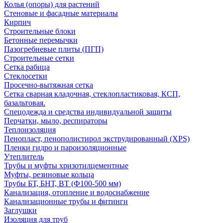
Колья (опоры) для растений
Стеновые и фасадные материалы
Кирпич
Строительные блоки
Бетонные перемычки
Пазогребневые плиты (ПГП)
Строительные сетки
Сетка рабица
Стеклосетки
Просечно-вытяжная сетка
Сетка сварная кладочная, стеклопластиковая, КСП,
базальтовая.
Спецодежда и средства индивидуальной защиты
Перчатки, мыло, респираторы
Теплоизоляция
Пенопласт, пенополистирол экструдированный (XPS)
Пленки гидро и пароизоляционные
Утеплитель
Трубы и муфты хризотилцементные
Муфты, резиновые кольца
Трубы БТ, БНТ, ВТ (Ф100-500 мм)
Канализация, отопление и водоснабжение
Канализационные трубы и фитинги
Заглушки
Изоляция для труб