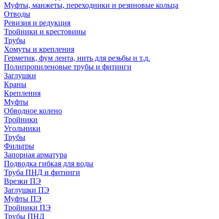
Муфты, манжеты, переходники и резиновые кольца
Отводы
Ревизия и редукция
Тройники и крестовины
Трубы
Хомуты и крепления
Герметик, фум лента, нить для резьбы и т.д.
Полипропиленовые трубы и фитинги
Заглушки
Краны
Крепления
Муфты
Обводное колено
Тройники
Угольники
Трубы
Фильтры
Запорная арматура
Подводка гибкая для воды
Труба ПНД и фитинги
Врезки ПЭ
Заглушки ПЭ
Муфты ПЭ
Тройники ПЭ
Трубы ПНД