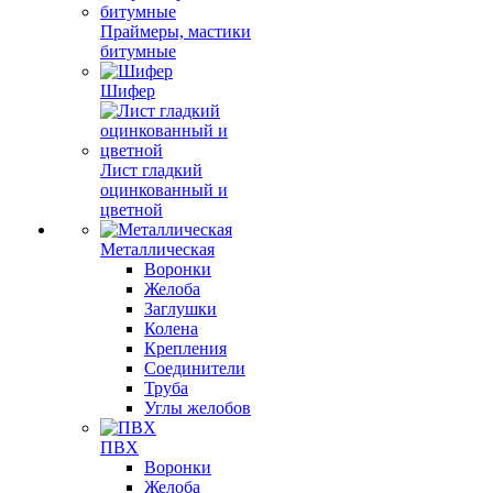
Праймеры, мастики
битумные
Шифер
Лист гладкий
оцинкованный и
цветной
Металлическая
Воронки
Желоба
Заглушки
Колена
Крепления
Соединители
Труба
Углы желобов
ПВХ
Воронки
Желоба