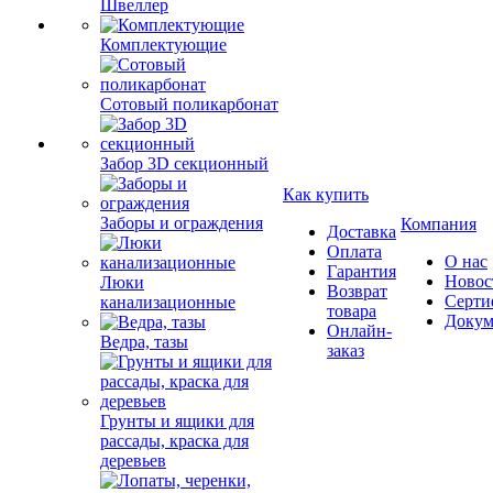
Швеллер
Комплектующие
Сотовый поликарбонат
Забор 3D секционный
Как купить
Заборы и ограждения
Компания
Доставка
Оплата
О нас
Гарантия
Новос
Люки
Возврат
Серти
канализационные
товара
Докум
Онлайн-
Ведра, тазы
заказ
Грунты и ящики для
рассады, краска для
деревьев