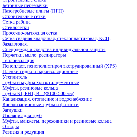
Бетонные перемычки
Пазогребневые плиты (ПГП)
Строительные сетки
Сетка рабица
Стеклосетки
Просечно-вытяжная сетка
Сетка сварная кладочная, стеклопластиковая, КСП,
базальтовая.
Спецодежда и средства индивидуальной защиты
Перчатки, мыло, респираторы
Теплоизоляция
Пенопласт, пенополистирол экструдированный (XPS)
Пленки гидро и пароизоляционные
Утеплитель
Трубы и муфты хризотилцементные
Муфты, резиновые кольца
Трубы БТ, БНТ, ВТ (Ф100-500 мм)
Канализация, отопление и водоснабжение
Канализационные трубы и фитинги
Заглушки
Изоляция для труб
Муфты, манжеты, переходники и резиновые кольца
Отводы
Ревизия и редукция