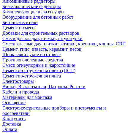
Алюминиевые радиаторы
Биметаллические радиаторы
Комплектующие и аксессуары
Оборудование для бетонных работ
Бетоносмесители
Цемент и смеси
Добавки для строительных растворов
Смеси для кладки, стяжки, штукатурки
Смеси клеевые для плитки, затирки, крестики, клинья, СВП
Цемент, гипс, известь, керамзит, песок
Шпаклевки сухие и готовые
Противогололедные средства
Смеси огнеупорные и жаростойкие
Цементно-стружечная плита (ЦСП)
Цементно-стружечная плита
Электротовары
Вилки, Выключатели, Патроны, Розетки
Кабели и провода
Материалы для монтажа
Освещение
Электроизмерительные приборы и инструменты и
обогреватели
Как купить
Доставка
Оплата