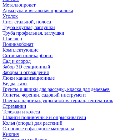
Металлопрокат
Арматура и вязальная проволока
Уголок
Лист стальной, полоса
Труба круглая, заглушки
Труба профильная, заглушки
Швеллер
Поликарбонат
Комплектующие
Сотовый поликарбонат
Сад и огород
Забор 3D секционный
Заборы и ограждения
Люки канализационные
Ведра, тазы
Грунты и ящики для рассады, краска для деревьев
Лопаты, черенки, садовый инструмент
Пленки, парники, укрывной материал, геотекстиль
Стремянки
Тележки и колеса
Шланги поливочные и опрыскиватели
Колья (опоры) для растений
Стеновые и фасадные материалы
Кирпич
Строительные блоки