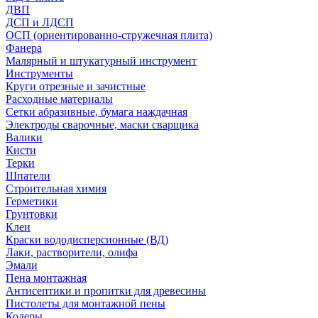
ДВП
ДСП и ЛДСП
ОСП (ориентированно-стружечная плита)
Фанера
Малярный и штукатурный инструмент
Инструменты
Круги отрезные и зачистные
Расходные материалы
Сетки абразивные, бумага наждачная
Электроды сварочные, маски сварщика
Валики
Кисти
Терки
Шпатели
Строительная химия
Герметики
Грунтовки
Клеи
Краски вододисперсионные (ВД)
Лаки, растворители, олифа
Эмали
Пена монтажная
Антисептики и пропитки для древесины
Пистолеты для монтажной пены
Колеры