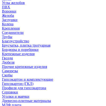
Углы желобов
ПВХ
Воронки
Желоба
Заглушки
Колена
Крепления
Соединители
Трубы
Благоустройство
Брусчатка, плитка тротуарная
Бордюры и поребрики
Крепежные изделия
Гвозди
Дюбеля
Прочие крепежные изделия
Саморезы
Скобы
Гипсокартон и комплектующие
Гипсокартон (ГКЛ)
Профиля для гипсокартона
Серпянки
Уголки и маячки
Древесно-плитные материалы
МДФ плита