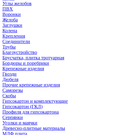
Углы желобов
ПВХ
Воронки
Желоба
Заглушки
Колена
Крепления
Соединители
Трубы
Благоустройство
Брусчатка, плитка тротуарная
Бордюры и поребрики
Крепежные изделия
Гвозди
Дюбеля
Прочие крепежные изделия
Саморезы
Скобы
Гипсокартон и комплектующие
Гипсокартон (ГКЛ)
Профиля для гипсокартона
Серпянки
Уголки и маячки
Древесно-плитные материалы
МДФ плита