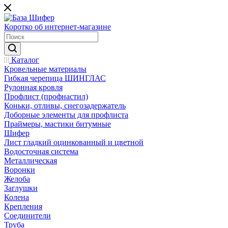
Коротко об интернет-магазине
Каталог
Кровельные материалы
Гибкая черепица ШИНГЛАС
Рулонная кровля
Профлист (профнастил)
Коньки, отливы, снегозадержатель
Доборные элементы для профлиста
Праймеры, мастики битумные
Шифер
Лист гладкий оцинкованный и цветной
Водосточная система
Металлическая
Воронки
Желоба
Заглушки
Колена
Крепления
Соединители
Труба