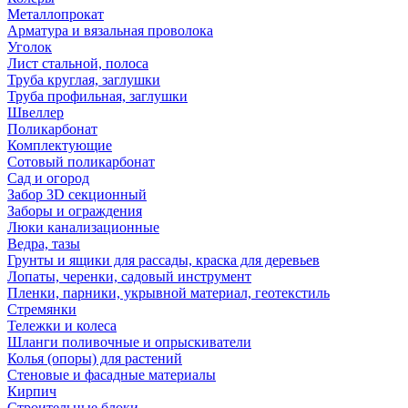
Металлопрокат
Арматура и вязальная проволока
Уголок
Лист стальной, полоса
Труба круглая, заглушки
Труба профильная, заглушки
Швеллер
Поликарбонат
Комплектующие
Сотовый поликарбонат
Сад и огород
Забор 3D секционный
Заборы и ограждения
Люки канализационные
Ведра, тазы
Грунты и ящики для рассады, краска для деревьев
Лопаты, черенки, садовый инструмент
Пленки, парники, укрывной материал, геотекстиль
Стремянки
Тележки и колеса
Шланги поливочные и опрыскиватели
Колья (опоры) для растений
Стеновые и фасадные материалы
Кирпич
Строительные блоки