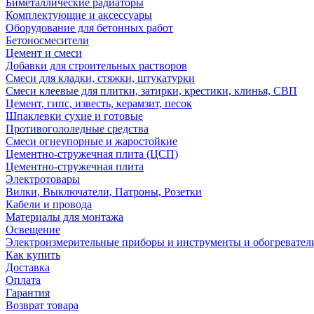
Биметаллические радиаторы
Комплектующие и аксессуары
Оборудование для бетонных работ
Бетоносмесители
Цемент и смеси
Добавки для строительных растворов
Смеси для кладки, стяжки, штукатурки
Смеси клеевые для плитки, затирки, крестики, клинья, СВП
Цемент, гипс, известь, керамзит, песок
Шпаклевки сухие и готовые
Противогололедные средства
Смеси огнеупорные и жаростойкие
Цементно-стружечная плита (ЦСП)
Цементно-стружечная плита
Электротовары
Вилки, Выключатели, Патроны, Розетки
Кабели и провода
Материалы для монтажа
Освещение
Электроизмерительные приборы и инструменты и обогревател
Как купить
Доставка
Оплата
Гарантия
Возврат товара