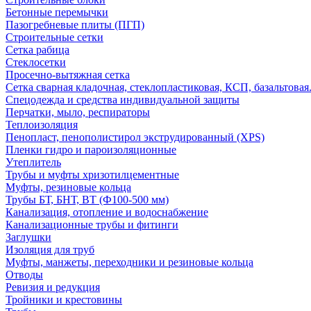
Бетонные перемычки
Пазогребневые плиты (ПГП)
Строительные сетки
Сетка рабица
Стеклосетки
Просечно-вытяжная сетка
Сетка сварная кладочная, стеклопластиковая, КСП, базальтовая
Спецодежда и средства индивидуальной защиты
Перчатки, мыло, респираторы
Теплоизоляция
Пенопласт, пенополистирол экструдированный (XPS)
Пленки гидро и пароизоляционные
Утеплитель
Трубы и муфты хризотилцементные
Муфты, резиновые кольца
Трубы БТ, БНТ, ВТ (Ф100-500 мм)
Канализация, отопление и водоснабжение
Канализационные трубы и фитинги
Заглушки
Изоляция для труб
Муфты, манжеты, переходники и резиновые кольца
Отводы
Ревизия и редукция
Тройники и крестовины