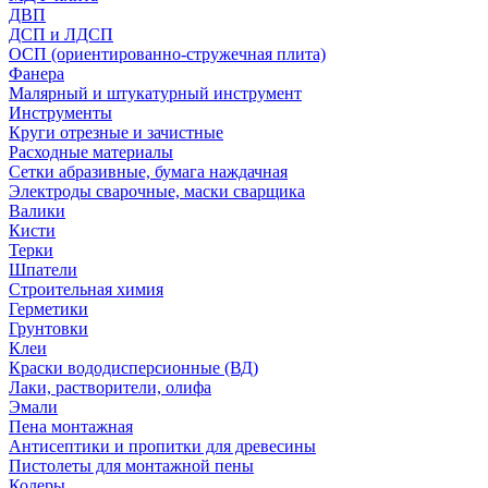
ДВП
ДСП и ЛДСП
ОСП (ориентированно-стружечная плита)
Фанера
Малярный и штукатурный инструмент
Инструменты
Круги отрезные и зачистные
Расходные материалы
Сетки абразивные, бумага наждачная
Электроды сварочные, маски сварщика
Валики
Кисти
Терки
Шпатели
Строительная химия
Герметики
Грунтовки
Клеи
Краски вододисперсионные (ВД)
Лаки, растворители, олифа
Эмали
Пена монтажная
Антисептики и пропитки для древесины
Пистолеты для монтажной пены
Колеры