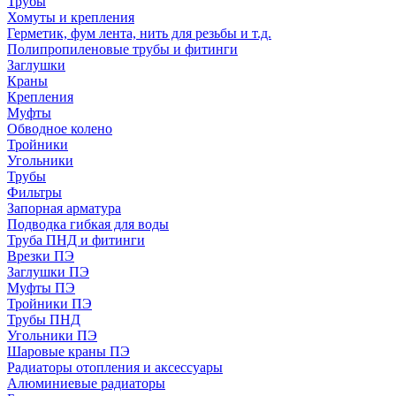
Трубы
Хомуты и крепления
Герметик, фум лента, нить для резьбы и т.д.
Полипропиленовые трубы и фитинги
Заглушки
Краны
Крепления
Муфты
Обводное колено
Тройники
Угольники
Трубы
Фильтры
Запорная арматура
Подводка гибкая для воды
Труба ПНД и фитинги
Врезки ПЭ
Заглушки ПЭ
Муфты ПЭ
Тройники ПЭ
Трубы ПНД
Угольники ПЭ
Шаровые краны ПЭ
Радиаторы отопления и аксессуары
Алюминиевые радиаторы