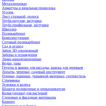
Металлопрокат
Арматура и вязальная проволока
Уголок
Лист стальной, полоса
Труба круглая, заглушки
Труба профильная, заглушки
Швеллер
Поликарбонат
Комплектующие
Сотовый поликарбонат
Сад и огород
Забор 3D секционный
Заборы и ограждения
Люки канализационные
Ведра, тазы
Грунты и ящики для рассады, краска для деревьев
Лопаты, черенки, садовый инструмент
Пленки, парники, укрывной материал, геотекстиль
Стремянки
Тележки и колеса
Шланги поливочные и опрыскиватели
Колья (опоры) для растений
Стеновые и фасадные материалы
Кирпич
Строительные блоки