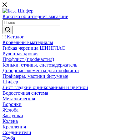
Коротко об интернет-магазине
Каталог
Кровельные материалы
Гибкая черепица ШИНГЛАС
Рулонная кровля
Профлист (профнастил)
Коньки, отливы, снегозадержатель
Доборные элементы для профлиста
Праймеры, мастики битумные
Шифер
Лист гладкий оцинкованный и цветной
Водосточная система
Металлическая
Воронки
Желоба
Заглушки
Колена
Крепления
Соединители
Труба