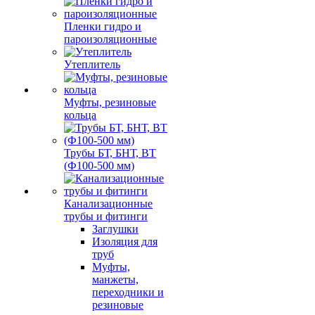
Пленки гидро и
пароизоляционные
Утеплитель
Муфты, резиновые
кольца
Трубы БТ, БНТ, ВТ
(Ф100-500 мм)
Канализационные
трубы и фитинги
Заглушки
Изоляция для
труб
Муфты,
манжеты,
переходники и
резиновые