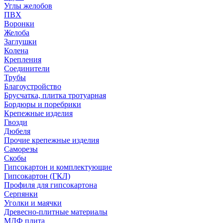
Углы желобов
ПВХ
Воронки
Желоба
Заглушки
Колена
Крепления
Соединители
Трубы
Благоустройство
Брусчатка, плитка тротуарная
Бордюры и поребрики
Крепежные изделия
Гвозди
Дюбеля
Прочие крепежные изделия
Саморезы
Скобы
Гипсокартон и комплектующие
Гипсокартон (ГКЛ)
Профиля для гипсокартона
Серпянки
Уголки и маячки
Древесно-плитные материалы
МДФ плита