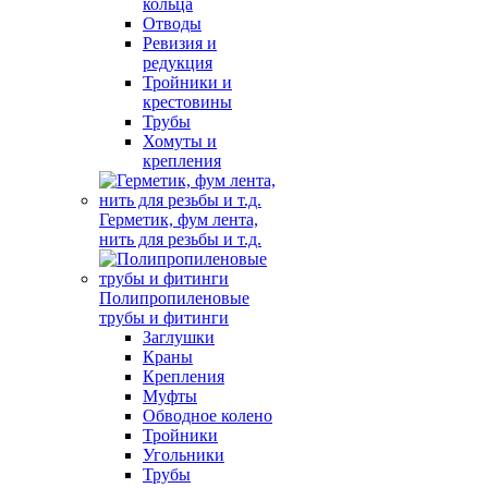
кольца
Отводы
Ревизия и
редукция
Тройники и
крестовины
Трубы
Хомуты и
крепления
Герметик, фум лента,
нить для резьбы и т.д.
Полипропиленовые
трубы и фитинги
Заглушки
Краны
Крепления
Муфты
Обводное колено
Тройники
Угольники
Трубы