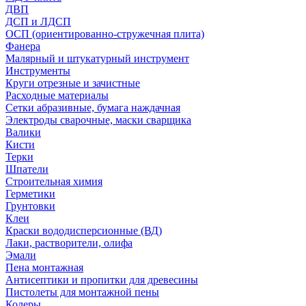
ДВП
ДСП и ЛДСП
ОСП (ориентированно-стружечная плита)
Фанера
Малярный и штукатурный инструмент
Инструменты
Круги отрезные и зачистные
Расходные материалы
Сетки абразивные, бумага наждачная
Электроды сварочные, маски сварщика
Валики
Кисти
Терки
Шпатели
Строительная химия
Герметики
Грунтовки
Клеи
Краски вододисперсионные (ВД)
Лаки, растворители, олифа
Эмали
Пена монтажная
Антисептики и пропитки для древесины
Пистолеты для монтажной пены
Колеры