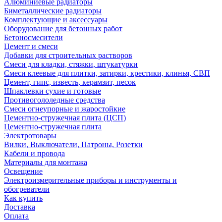
Алюминиевые радиаторы
Биметаллические радиаторы
Комплектующие и аксессуары
Оборудование для бетонных работ
Бетоносмесители
Цемент и смеси
Добавки для строительных растворов
Смеси для кладки, стяжки, штукатурки
Смеси клеевые для плитки, затирки, крестики, клинья, СВП
Цемент, гипс, известь, керамзит, песок
Шпаклевки сухие и готовые
Противогололедные средства
Смеси огнеупорные и жаростойкие
Цементно-стружечная плита (ЦСП)
Цементно-стружечная плита
Электротовары
Вилки, Выключатели, Патроны, Розетки
Кабели и провода
Материалы для монтажа
Освещение
Электроизмерительные приборы и инструменты и
обогреватели
Как купить
Доставка
Оплата