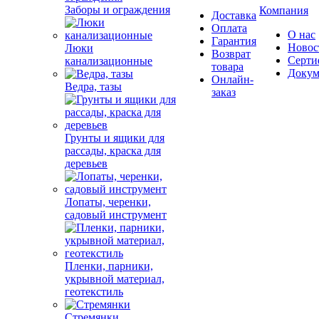
Заборы и ограждения
Компания
Доставка
Оплата
О нас
Гарантия
Новос
Люки
Возврат
Серти
канализационные
товара
Докум
Онлайн-
Ведра, тазы
заказ
Грунты и ящики для
рассады, краска для
деревьев
Лопаты, черенки,
садовый инструмент
Пленки, парники,
укрывной материал,
геотекстиль
Стремянки