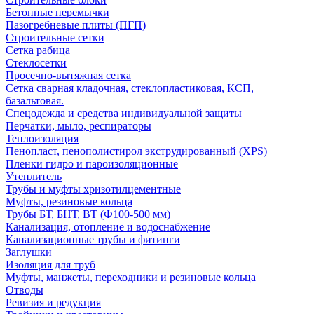
Бетонные перемычки
Пазогребневые плиты (ПГП)
Строительные сетки
Сетка рабица
Стеклосетки
Просечно-вытяжная сетка
Сетка сварная кладочная, стеклопластиковая, КСП,
базальтовая.
Спецодежда и средства индивидуальной защиты
Перчатки, мыло, респираторы
Теплоизоляция
Пенопласт, пенополистирол экструдированный (XPS)
Пленки гидро и пароизоляционные
Утеплитель
Трубы и муфты хризотилцементные
Муфты, резиновые кольца
Трубы БТ, БНТ, ВТ (Ф100-500 мм)
Канализация, отопление и водоснабжение
Канализационные трубы и фитинги
Заглушки
Изоляция для труб
Муфты, манжеты, переходники и резиновые кольца
Отводы
Ревизия и редукция