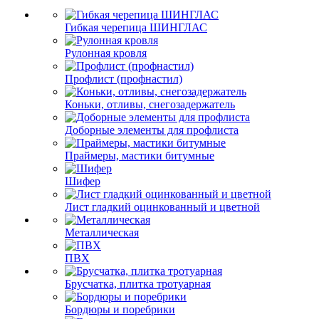
Гибкая черепица ШИНГЛАС
Рулонная кровля
Профлист (профнастил)
Коньки, отливы, снегозадержатель
Доборные элементы для профлиста
Праймеры, мастики битумные
Шифер
Лист гладкий оцинкованный и цветной
Металлическая
ПВХ
Брусчатка, плитка тротуарная
Бордюры и поребрики