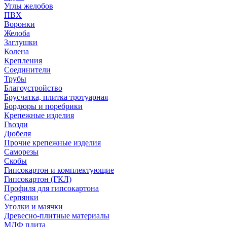
Углы желобов
ПВХ
Воронки
Желоба
Заглушки
Колена
Крепления
Соединители
Трубы
Благоустройство
Брусчатка, плитка тротуарная
Бордюры и поребрики
Крепежные изделия
Гвозди
Дюбеля
Прочие крепежные изделия
Саморезы
Скобы
Гипсокартон и комплектующие
Гипсокартон (ГКЛ)
Профиля для гипсокартона
Серпянки
Уголки и маячки
Древесно-плитные материалы
МДФ плита