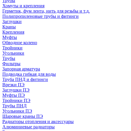
Трубы
Хомуты и крепления
Герметик, фум лента, нить для резьбы и т.д.
Полипропиленовые трубы и фитинги
Заглушки
Краны
Крепления
Муфты
Обводное колено
Тройники
Угольники
Трубы
Фильтры
Запорная арматура
Подводка гибкая для воды
Труба ПНД и фитинги
Врезки ПЭ
Заглушки ПЭ
Муфты ПЭ
Тройники ПЭ
Трубы ПНД
Угольники ПЭ
Шаровые краны ПЭ
Радиаторы отопления и аксессуары
Алюминиевые радиаторы