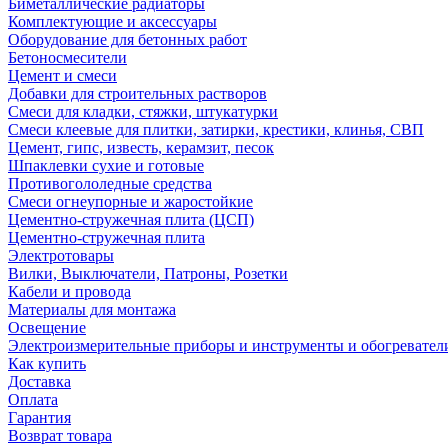
Биметаллические радиаторы
Комплектующие и аксессуары
Оборудование для бетонных работ
Бетоносмесители
Цемент и смеси
Добавки для строительных растворов
Смеси для кладки, стяжки, штукатурки
Смеси клеевые для плитки, затирки, крестики, клинья, СВП
Цемент, гипс, известь, керамзит, песок
Шпаклевки сухие и готовые
Противогололедные средства
Смеси огнеупорные и жаростойкие
Цементно-стружечная плита (ЦСП)
Цементно-стружечная плита
Электротовары
Вилки, Выключатели, Патроны, Розетки
Кабели и провода
Материалы для монтажа
Освещение
Электроизмерительные приборы и инструменты и обогревател
Как купить
Доставка
Оплата
Гарантия
Возврат товара