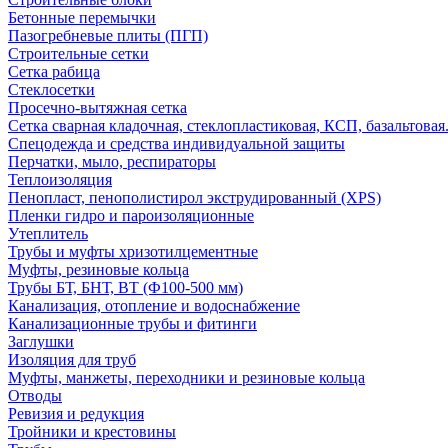
Бетонные перемычки
Пазогребневые плиты (ПГП)
Строительные сетки
Сетка рабица
Стеклосетки
Просечно-вытяжная сетка
Сетка сварная кладочная, стеклопластиковая, КСП, базальтовая
Спецодежда и средства индивидуальной защиты
Перчатки, мыло, респираторы
Теплоизоляция
Пенопласт, пенополистирол экструдированный (XPS)
Пленки гидро и пароизоляционные
Утеплитель
Трубы и муфты хризотилцементные
Муфты, резиновые кольца
Трубы БТ, БНТ, ВТ (Ф100-500 мм)
Канализация, отопление и водоснабжение
Канализационные трубы и фитинги
Заглушки
Изоляция для труб
Муфты, манжеты, переходники и резиновые кольца
Отводы
Ревизия и редукция
Тройники и крестовины