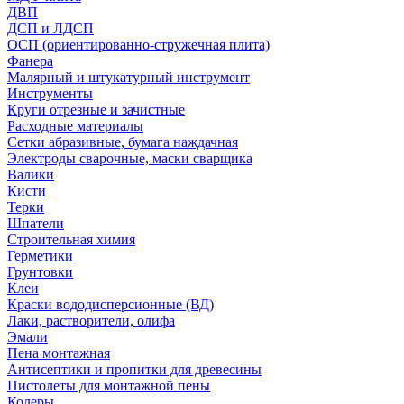
ДВП
ДСП и ЛДСП
ОСП (ориентированно-стружечная плита)
Фанера
Малярный и штукатурный инструмент
Инструменты
Круги отрезные и зачистные
Расходные материалы
Сетки абразивные, бумага наждачная
Электроды сварочные, маски сварщика
Валики
Кисти
Терки
Шпатели
Строительная химия
Герметики
Грунтовки
Клеи
Краски вододисперсионные (ВД)
Лаки, растворители, олифа
Эмали
Пена монтажная
Антисептики и пропитки для древесины
Пистолеты для монтажной пены
Колеры