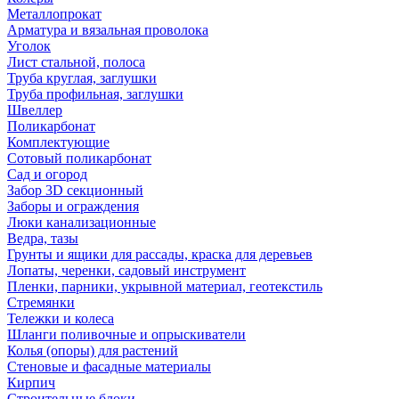
Металлопрокат
Арматура и вязальная проволока
Уголок
Лист стальной, полоса
Труба круглая, заглушки
Труба профильная, заглушки
Швеллер
Поликарбонат
Комплектующие
Сотовый поликарбонат
Сад и огород
Забор 3D секционный
Заборы и ограждения
Люки канализационные
Ведра, тазы
Грунты и ящики для рассады, краска для деревьев
Лопаты, черенки, садовый инструмент
Пленки, парники, укрывной материал, геотекстиль
Стремянки
Тележки и колеса
Шланги поливочные и опрыскиватели
Колья (опоры) для растений
Стеновые и фасадные материалы
Кирпич
Строительные блоки