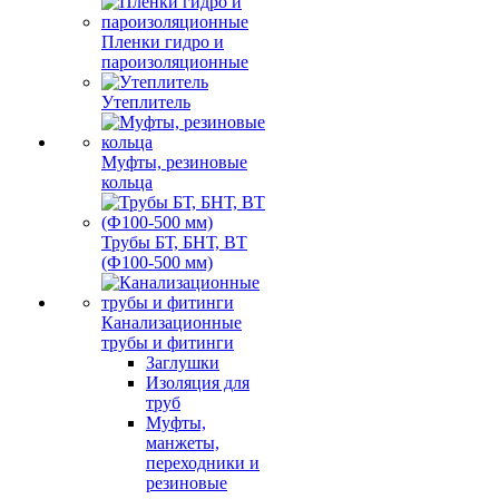
Пленки гидро и
пароизоляционные
Утеплитель
Муфты, резиновые
кольца
Трубы БТ, БНТ, ВТ
(Ф100-500 мм)
Канализационные
трубы и фитинги
Заглушки
Изоляция для
труб
Муфты,
манжеты,
переходники и
резиновые