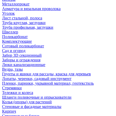
Металлопрокат
Арматура и вязальная проволока
Уголок
Лист стальной, полоса
Труба круглая, заглушки
Труба профильная, заглушки
Швеллер
Поликарбонат
Комплектующие
Сотовый поликарбонат
Сад и огород
Забор 3D секционный
Заборы и ограждения
Люки канализационные
Ведра, тазы
Грунты и ящики для рассады, краска для деревьев
Лопаты, черенки, садовый инструмент
Пленки, парники, укрывной материал, геотекстиль
Стремянки
Тележки и колеса
Шланги поливочные и опрыскиватели
Колья (опоры) для растений
Стеновые и фасадные материалы
Кирпич
Строительные блоки