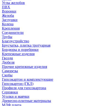
Углы желобов
ПВХ
Воронки
Желоба
Заглушки
Колена
Крепления
Соединители
Трубы
Благоустройство
Брусчатка, плитка тротуарная
Бордюры и поребрики
Крепежные изделия
Гвозди
Дюбеля
Прочие крепежные изделия
Саморезы
Скобы
Гипсокартон и комплектующие
Гипсокартон (ГКЛ)
Профиля для гипсокартона
Серпянки
Уголки и маячки
Древесно-плитные материалы
МДФ плита