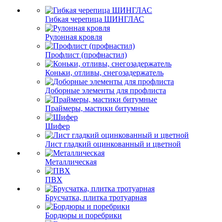
Гибкая черепица ШИНГЛАС
Рулонная кровля
Профлист (профнастил)
Коньки, отливы, снегозадержатель
Доборные элементы для профлиста
Праймеры, мастики битумные
Шифер
Лист гладкий оцинкованный и цветной
Металлическая
ПВХ
Брусчатка, плитка тротуарная
Бордюры и поребрики