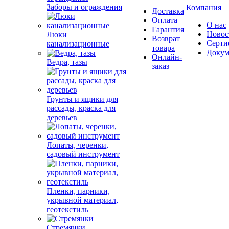
Заборы и ограждения
Компания
Доставка
Оплата
О нас
Гарантия
Новос
Люки
Возврат
Серти
канализационные
товара
Докум
Онлайн-
Ведра, тазы
заказ
Грунты и ящики для
рассады, краска для
деревьев
Лопаты, черенки,
садовый инструмент
Пленки, парники,
укрывной материал,
геотекстиль
Стремянки