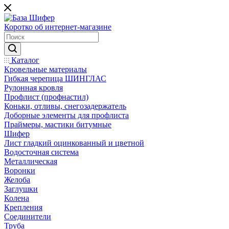
Коротко об интернет-магазине
Каталог
Кровельные материалы
Гибкая черепица ШИНГЛАС
Рулонная кровля
Профлист (профнастил)
Коньки, отливы, снегозадержатель
Доборные элементы для профлиста
Праймеры, мастики битумные
Шифер
Лист гладкий оцинкованный и цветной
Водосточная система
Металлическая
Воронки
Желоба
Заглушки
Колена
Крепления
Соединители
Труба