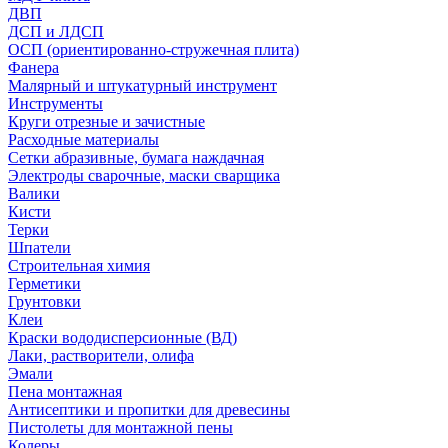
ДВП
ДСП и ЛДСП
ОСП (ориентированно-стружечная плита)
Фанера
Малярный и штукатурный инструмент
Инструменты
Круги отрезные и зачистные
Расходные материалы
Сетки абразивные, бумага наждачная
Электроды сварочные, маски сварщика
Валики
Кисти
Терки
Шпатели
Строительная химия
Герметики
Грунтовки
Клеи
Краски вододисперсионные (ВД)
Лаки, растворители, олифа
Эмали
Пена монтажная
Антисептики и пропитки для древесины
Пистолеты для монтажной пены
Колеры