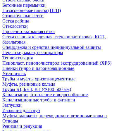
Бетонные перемычки
Пазогребневые плиты (ПГП)
Строительные сетки
Сетка рабица
Стеклосетки
Просечно-вытяжная сетка
Сетка сварная кладочная, стеклопластиковая, КСП,
базальтовая.
Спецодежда и средства индивидуальной защиты
Перчатки, мыло, респираторы
Теплоизоляция
Пенопласт, пенополистирол экструдированный (XPS)
Пленки гидро и пароизоляционные
Утеплитель
Трубы и муфты хризотилцементные
Муфты, резиновые кольца
Трубы БТ, БНТ, ВТ (Ф100-500 мм)
Канализация, отопление и водоснабжение
Канализационные трубы и фитинги
Заглушки
Изоляция для труб
Муфты, манжеты, переходники и резиновые кольца
Отводы
Ревизия и редукция