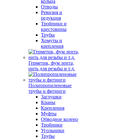
кольца
Отводы
Ревизия и
редукция
Тройники и
крестовины
Трубы
Хомуты и
крепления
Герметик, фум лента,
нить для резьбы и т.д.
Полипропиленовые
трубы и фитинги
Заглушки
Краны
Крепления
Муфты
Обводное колено
Тройники
Угольники
Трубы