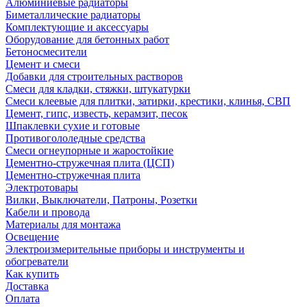
Алюминиевые радиаторы
Биметаллические радиаторы
Комплектующие и аксессуары
Оборудование для бетонных работ
Бетоносмесители
Цемент и смеси
Добавки для строительных растворов
Смеси для кладки, стяжки, штукатурки
Смеси клеевые для плитки, затирки, крестики, клинья, СВП
Цемент, гипс, известь, керамзит, песок
Шпаклевки сухие и готовые
Противогололедные средства
Смеси огнеупорные и жаростойкие
Цементно-стружечная плита (ЦСП)
Цементно-стружечная плита
Электротовары
Вилки, Выключатели, Патроны, Розетки
Кабели и провода
Материалы для монтажа
Освещение
Электроизмерительные приборы и инструменты и
обогреватели
Как купить
Доставка
Оплата