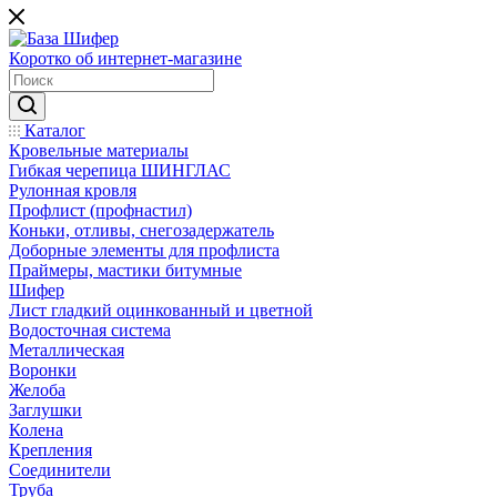
Коротко об интернет-магазине
Каталог
Кровельные материалы
Гибкая черепица ШИНГЛАС
Рулонная кровля
Профлист (профнастил)
Коньки, отливы, снегозадержатель
Доборные элементы для профлиста
Праймеры, мастики битумные
Шифер
Лист гладкий оцинкованный и цветной
Водосточная система
Металлическая
Воронки
Желоба
Заглушки
Колена
Крепления
Соединители
Труба