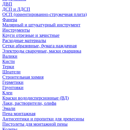
ДВП
ДСП и ЛДСП
ОСП (ориентированно-стружечная плита)
Фанера
Малярный и штукатурный инструмент
Инструменты
Круги отрезные и зачистные
Расходные материалы
Сетки абразивные, бумага наждачная
Электроды сварочные, маски сварщика
Валики
Кисти
Терки
Шпатели
Строительная химия
Герметики
Грунтовки
Клеи
Краски вододисперсионные (ВД)
Лаки, растворители, олифа
Эмали
Пена монтажная
Антисептики и пропитки для древесины
Пистолеты для монтажной пены
Колеры