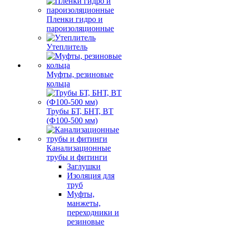
Пленки гидро и
пароизоляционные
Утеплитель
Муфты, резиновые
кольца
Трубы БТ, БНТ, ВТ
(Ф100-500 мм)
Канализационные
трубы и фитинги
Заглушки
Изоляция для
труб
Муфты,
манжеты,
переходники и
резиновые