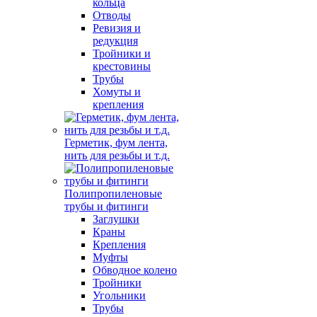
кольца
Отводы
Ревизия и
редукция
Тройники и
крестовины
Трубы
Хомуты и
крепления
Герметик, фум лента,
нить для резьбы и т.д.
Полипропиленовые
трубы и фитинги
Заглушки
Краны
Крепления
Муфты
Обводное колено
Тройники
Угольники
Трубы