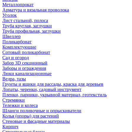
Металлопрокат
Арматура и вязальная проволока
Уголок
Лист стальной, полоса
Труба круглая, заглушки
Труба профильная, заглушки
Швеллер
Поликарбонат
Комплектующие
Сотовый поликарбонат
Сад и огород
Забор 3D секционный
Заборы и ограждения
Люки канализационные
Ведра, тазы
Грунты и ящики для рассады, краска для деревьев
Лопаты, черенки, садовый инструмент
Пленки, парники, укрывной материал, геотекстиль
Стремянки
Тележки и колеса
Шланги поливочные и опрыскиватели
Колья (опоры) для растений
Стеновые и фасадные материалы
Кирпич
Строительные блоки