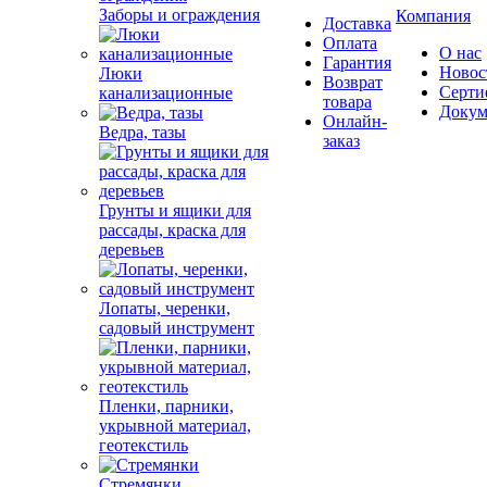
Заборы и ограждения
Компания
Доставка
Оплата
О нас
Гарантия
Новос
Люки
Возврат
Серти
канализационные
товара
Докум
Онлайн-
Ведра, тазы
заказ
Грунты и ящики для
рассады, краска для
деревьев
Лопаты, черенки,
садовый инструмент
Пленки, парники,
укрывной материал,
геотекстиль
Стремянки