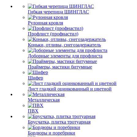
Гибкая черепица ШИНГЛАС
Рулонная кровля
Профлист (профнастил)
Коньки, отливы, снегозадержатель
Доборные элементы для профлиста
Праймеры, мастики битумные
Шифер
Лист гладкий оцинкованный и цветной
Металлическая
ПВХ
Брусчатка, плитка тротуарная
Бордюры и поребрики