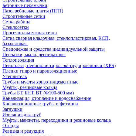
Бетонные перемычки
Пазогребневые плиты (ПГП)
Строительные сетки
Сетка рабица
Стеклосетки
Просечно-вытяжная сетка
Сетка сварная кладочная, стеклопластиковая, КСП,
базальтовая.
Спецодежда и средства индивидуальной защиты
Перчатки, мыло, респираторы
Теплоизоляция
Пенопласт, пенополистирол экструдированный (XPS)
Пленки гидро и пароизоляционные
Утеплитель
Трубы и муфты хризотилцементные
Муфты, резиновые кольца
Трубы БТ, БНТ, ВТ (Ф100-500 мм)
Канализация, отопление и водоснабжение
Канализационные трубы и фитинги
Заглушки
Изоляция для труб
Муфты, манжеты, переходники и резиновые кольца
Отводы
Ревизия и редукция