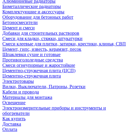
Алюминиевые радиаторы
Биметаллические радиаторы
Комплектующие и аксессуары
Оборудование для бетонных работ
Бетоносмесители
Цемент и смеси
Добавки для строительных растворов
Смеси для кладки, стяжки, штукатурки
Смеси клеевые для плитки, затирки, крестики, клинья, СВП
Цемент, гипс, известь, керамзит, песок
Шпаклевки сухие и готовые
Противогололедные средства
Смеси огнеупорные и жаростойкие
Цементно-стружечная плита (ЦСП)
Цементно-стружечная плита
Электротовары
Вилки, Выключатели, Патроны, Розетки
Кабели и провода
Материалы для монтажа
Освещение
Электроизмерительные приборы и инструменты и
обогреватели
Как купить
Доставка
Оплата