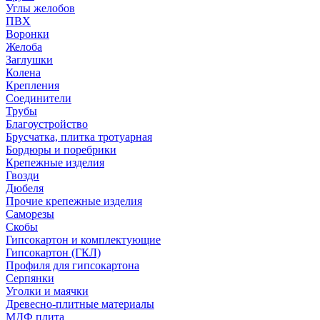
Углы желобов
ПВХ
Воронки
Желоба
Заглушки
Колена
Крепления
Соединители
Трубы
Благоустройство
Брусчатка, плитка тротуарная
Бордюры и поребрики
Крепежные изделия
Гвозди
Дюбеля
Прочие крепежные изделия
Саморезы
Скобы
Гипсокартон и комплектующие
Гипсокартон (ГКЛ)
Профиля для гипсокартона
Серпянки
Уголки и маячки
Древесно-плитные материалы
МДФ плита