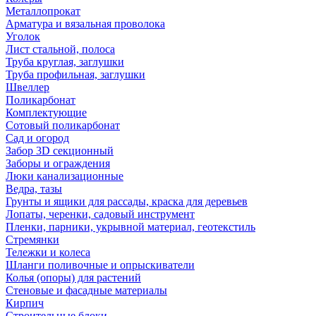
Металлопрокат
Арматура и вязальная проволока
Уголок
Лист стальной, полоса
Труба круглая, заглушки
Труба профильная, заглушки
Швеллер
Поликарбонат
Комплектующие
Сотовый поликарбонат
Сад и огород
Забор 3D секционный
Заборы и ограждения
Люки канализационные
Ведра, тазы
Грунты и ящики для рассады, краска для деревьев
Лопаты, черенки, садовый инструмент
Пленки, парники, укрывной материал, геотекстиль
Стремянки
Тележки и колеса
Шланги поливочные и опрыскиватели
Колья (опоры) для растений
Стеновые и фасадные материалы
Кирпич
Строительные блоки