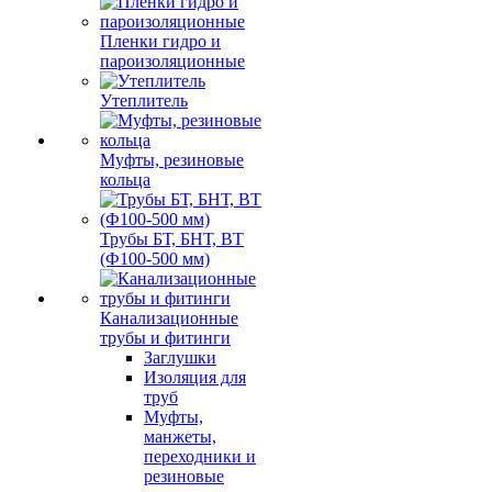
Пленки гидро и
пароизоляционные
Утеплитель
Муфты, резиновые
кольца
Трубы БТ, БНТ, ВТ
(Ф100-500 мм)
Канализационные
трубы и фитинги
Заглушки
Изоляция для
труб
Муфты,
манжеты,
переходники и
резиновые