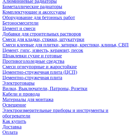
Алюминиевые радиаторы
Биметаллические радиаторы
Комплектующие и аксессуары
Оборудование для бетонных работ
Бетоносмесители
Цемент и смеси
Добавки для строительных растворов
Смеси для кладки, стяжки, штукатурки
Смеси клеевые для плитки, затирки, крестики, клинья, СВП
Цемент, гипс, известь, керамзит, песок
Шпаклевки сухие и готовые
Противогололедные средства
Смеси огнеупорные и жаростойкие
Цементно-стружечная плита (ЦСП)
Цементно-стружечная плита
Электротовары
Вилки, Выключатели, Патроны, Розетки
Кабели и провода
Материалы для монтажа
Освещение
Электроизмерительные приборы и инструменты и
обогреватели
Как купить
Доставка
Оплата