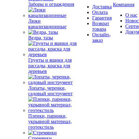
Заборы и ограждения
Компания
Доставка
Оплата
О нас
Гарантия
Новос
Люки
Возврат
Серти
канализационные
товара
Докум
Онлайн-
Ведра, тазы
заказ
Грунты и ящики для
рассады, краска для
деревьев
Лопаты, черенки,
садовый инструмент
Пленки, парники,
укрывной материал,
геотекстиль
Стремянки