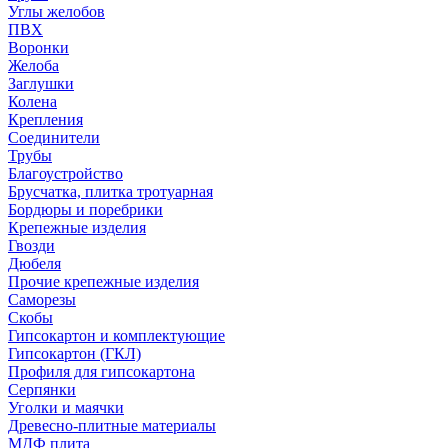
Углы желобов
ПВХ
Воронки
Желоба
Заглушки
Колена
Крепления
Соединители
Трубы
Благоустройство
Брусчатка, плитка тротуарная
Бордюры и поребрики
Крепежные изделия
Гвозди
Дюбеля
Прочие крепежные изделия
Саморезы
Скобы
Гипсокартон и комплектующие
Гипсокартон (ГКЛ)
Профиля для гипсокартона
Серпянки
Уголки и маячки
Древесно-плитные материалы
МДФ плита