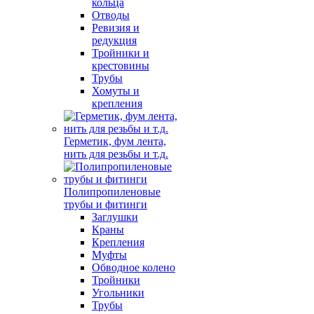
кольца
Отводы
Ревизия и
редукция
Тройники и
крестовины
Трубы
Хомуты и
крепления
Герметик, фум лента,
нить для резьбы и т.д.
Полипропиленовые
трубы и фитинги
Заглушки
Краны
Крепления
Муфты
Обводное колено
Тройники
Угольники
Трубы