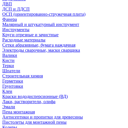
ДВП
ДСП и ЛДСП
ОСП (ориентированно-стружечная плита)
Фанера
Малярный и штукатурный инструмент
Инструменты
Круги отрезные и зачистные
Расходные материалы
Сетки абразивные, бумага наждачная
Электроды сварочные, маски сварщика
Валики
Кисти
Терки
Шпатели
Строительная химия
Герметики
Грунтовки
Клеи
Краски вододисперсионные (ВД)
Лаки, растворители, олифа
Эмали
Пена монтажная
Антисептики и пропитки для древесины
Пистолеты для монтажной пены
Колеры