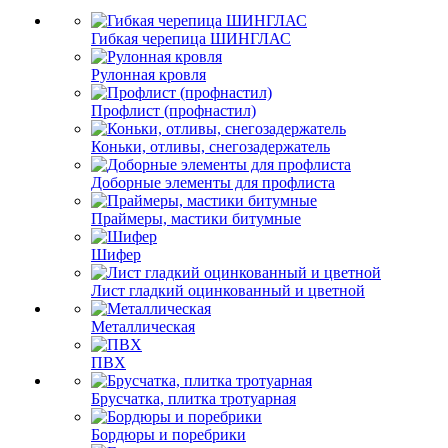
Гибкая черепица ШИНГЛАС
Рулонная кровля
Профлист (профнастил)
Коньки, отливы, снегозадержатель
Доборные элементы для профлиста
Праймеры, мастики битумные
Шифер
Лист гладкий оцинкованный и цветной
Металлическая
ПВХ
Брусчатка, плитка тротуарная
Бордюры и поребрики