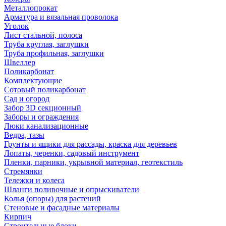
Металлопрокат
Арматура и вязальная проволока
Уголок
Лист стальной, полоса
Труба круглая, заглушки
Труба профильная, заглушки
Швеллер
Поликарбонат
Комплектующие
Сотовый поликарбонат
Сад и огород
Забор 3D секционный
Заборы и ограждения
Люки канализационные
Ведра, тазы
Грунты и ящики для рассады, краска для деревьев
Лопаты, черенки, садовый инструмент
Пленки, парники, укрывной материал, геотекстиль
Стремянки
Тележки и колеса
Шланги поливочные и опрыскиватели
Колья (опоры) для растений
Стеновые и фасадные материалы
Кирпич
Строительные блоки