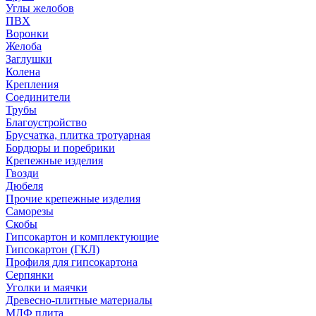
Углы желобов
ПВХ
Воронки
Желоба
Заглушки
Колена
Крепления
Соединители
Трубы
Благоустройство
Брусчатка, плитка тротуарная
Бордюры и поребрики
Крепежные изделия
Гвозди
Дюбеля
Прочие крепежные изделия
Саморезы
Скобы
Гипсокартон и комплектующие
Гипсокартон (ГКЛ)
Профиля для гипсокартона
Серпянки
Уголки и маячки
Древесно-плитные материалы
МДФ плита