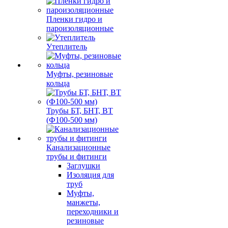
Пленки гидро и
пароизоляционные
Утеплитель
Муфты, резиновые
кольца
Трубы БТ, БНТ, ВТ
(Ф100-500 мм)
Канализационные
трубы и фитинги
Заглушки
Изоляция для
труб
Муфты,
манжеты,
переходники и
резиновые