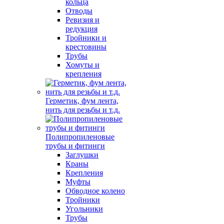
кольца
Отводы
Ревизия и
редукция
Тройники и
крестовины
Трубы
Хомуты и
крепления
Герметик, фум лента,
нить для резьбы и т.д.
Полипропиленовые
трубы и фитинги
Заглушки
Краны
Крепления
Муфты
Обводное колено
Тройники
Угольники
Трубы