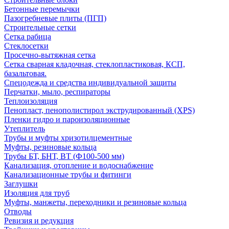
Бетонные перемычки
Пазогребневые плиты (ПГП)
Строительные сетки
Сетка рабица
Стеклосетки
Просечно-вытяжная сетка
Сетка сварная кладочная, стеклопластиковая, КСП,
базальтовая.
Спецодежда и средства индивидуальной защиты
Перчатки, мыло, респираторы
Теплоизоляция
Пенопласт, пенополистирол экструдированный (XPS)
Пленки гидро и пароизоляционные
Утеплитель
Трубы и муфты хризотилцементные
Муфты, резиновые кольца
Трубы БТ, БНТ, ВТ (Ф100-500 мм)
Канализация, отопление и водоснабжение
Канализационные трубы и фитинги
Заглушки
Изоляция для труб
Муфты, манжеты, переходники и резиновые кольца
Отводы
Ревизия и редукция