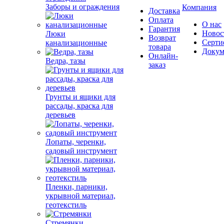
Заборы и ограждения
Компания
Доставка
Оплата
О нас
Гарантия
Новос
Люки
Возврат
Серти
канализационные
товара
Докум
Онлайн-
Ведра, тазы
заказ
Грунты и ящики для
рассады, краска для
деревьев
Лопаты, черенки,
садовый инструмент
Пленки, парники,
укрывной материал,
геотекстиль
Стремянки