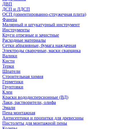
ДВП
ДСП и ЛДСП
ОСП (ориентированно-стружечная плита)
Фанера
Малярный и штукатурный инструмент
Инструменты
Круги отрезные и зачистные
Расходные материалы
Сетки абразивные, бумага наждачная
Электроды сварочные, маски сварщика
Валики
Кисти
Терки
Шпатели
Строительная химия
Герметики
Грунтовки
Клеи
Краски вододисперсионные (ВД)
Лаки, растворители, олифа
Эмали
Пена монтажная
Антисептики и пропитки для древесины
Пистолеты для монтажной пены
Колеры