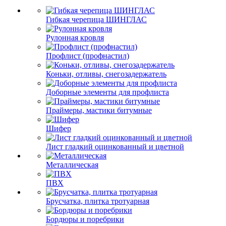
Гибкая черепица ШИНГЛАС
Рулонная кровля
Профлист (профнастил)
Коньки, отливы, снегозадержатель
Доборные элементы для профлиста
Праймеры, мастики битумные
Шифер
Лист гладкий оцинкованный и цветной
Металлическая
ПВХ
Брусчатка, плитка тротуарная
Бордюры и поребрики