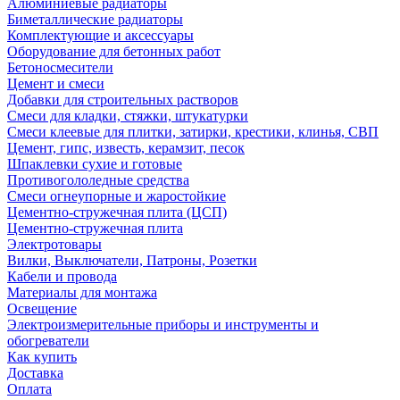
Алюминиевые радиаторы
Биметаллические радиаторы
Комплектующие и аксессуары
Оборудование для бетонных работ
Бетоносмесители
Цемент и смеси
Добавки для строительных растворов
Смеси для кладки, стяжки, штукатурки
Смеси клеевые для плитки, затирки, крестики, клинья, СВП
Цемент, гипс, известь, керамзит, песок
Шпаклевки сухие и готовые
Противогололедные средства
Смеси огнеупорные и жаростойкие
Цементно-стружечная плита (ЦСП)
Цементно-стружечная плита
Электротовары
Вилки, Выключатели, Патроны, Розетки
Кабели и провода
Материалы для монтажа
Освещение
Электроизмерительные приборы и инструменты и
обогреватели
Как купить
Доставка
Оплата