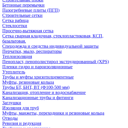
Бетонные перемычки
Пазогребневые плиты (ПГП)
Строительные сетки
Сетка рабица
Стеклосетки
Просечно-вытяжная сетка
Сетка сварная кладочная, стеклопластиковая, КСП,
базальтовая.
Спецодежда и средства индивидуальной защиты
Перчатки, мыло, респираторы
Теплоизоляция
Пенопласт, пенополистирол экструдированный (XPS)
Пленки гидро и пароизоляционные
Утеплитель
Трубы и муфты хризотилцементные
Муфты, резиновые кольца
Трубы БТ, БНТ, ВТ (Ф100-500 мм)
Канализация, отопление и водоснабжение
Канализационные трубы и фитинги
Заглушки
Изоляция для труб
Муфты, манжеты, переходники и резиновые кольца
Отводы
Ревизия и редукция