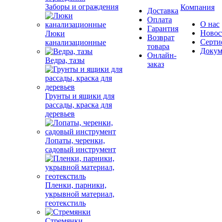
Заборы и ограждения
Компания
Доставка
Оплата
О нас
Гарантия
Новос
Люки
Возврат
Серти
канализационные
товара
Докум
Онлайн-
Ведра, тазы
заказ
Грунты и ящики для
рассады, краска для
деревьев
Лопаты, черенки,
садовый инструмент
Пленки, парники,
укрывной материал,
геотекстиль
Стремянки