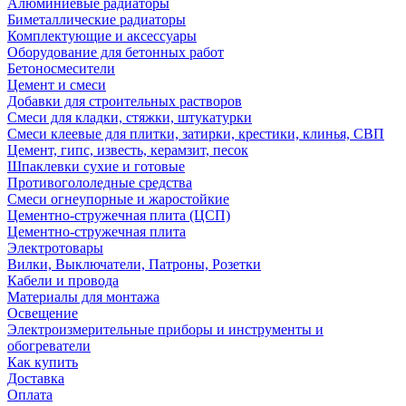
Алюминиевые радиаторы
Биметаллические радиаторы
Комплектующие и аксессуары
Оборудование для бетонных работ
Бетоносмесители
Цемент и смеси
Добавки для строительных растворов
Смеси для кладки, стяжки, штукатурки
Смеси клеевые для плитки, затирки, крестики, клинья, СВП
Цемент, гипс, известь, керамзит, песок
Шпаклевки сухие и готовые
Противогололедные средства
Смеси огнеупорные и жаростойкие
Цементно-стружечная плита (ЦСП)
Цементно-стружечная плита
Электротовары
Вилки, Выключатели, Патроны, Розетки
Кабели и провода
Материалы для монтажа
Освещение
Электроизмерительные приборы и инструменты и
обогреватели
Как купить
Доставка
Оплата