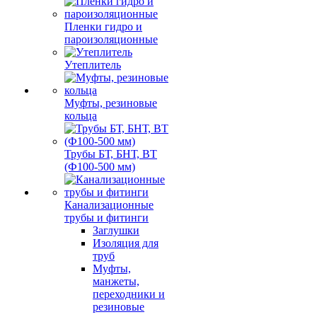
Пленки гидро и
пароизоляционные
Утеплитель
Муфты, резиновые
кольца
Трубы БТ, БНТ, ВТ
(Ф100-500 мм)
Канализационные
трубы и фитинги
Заглушки
Изоляция для
труб
Муфты,
манжеты,
переходники и
резиновые