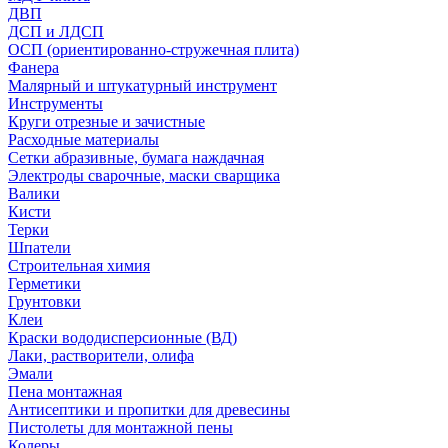
ДВП
ДСП и ЛДСП
ОСП (ориентированно-стружечная плита)
Фанера
Малярный и штукатурный инструмент
Инструменты
Круги отрезные и зачистные
Расходные материалы
Сетки абразивные, бумага наждачная
Электроды сварочные, маски сварщика
Валики
Кисти
Терки
Шпатели
Строительная химия
Герметики
Грунтовки
Клеи
Краски вододисперсионные (ВД)
Лаки, растворители, олифа
Эмали
Пена монтажная
Антисептики и пропитки для древесины
Пистолеты для монтажной пены
Колеры