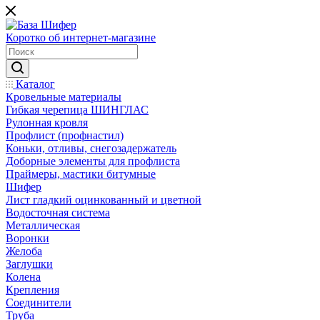
Коротко об интернет-магазине
Каталог
Кровельные материалы
Гибкая черепица ШИНГЛАС
Рулонная кровля
Профлист (профнастил)
Коньки, отливы, снегозадержатель
Доборные элементы для профлиста
Праймеры, мастики битумные
Шифер
Лист гладкий оцинкованный и цветной
Водосточная система
Металлическая
Воронки
Желоба
Заглушки
Колена
Крепления
Соединители
Труба