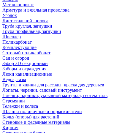
Металлопрокат
Арматура и вязальная проволока
Уголок
Лист стальной, полоса
Труба круглая, заглушки
Труба профильная, заглушки
Швеллер
Поликарбонат
Комплектующие
Сотовый поликарбонат
Сад и огород
Забор 3D секционный
Заборы и ограждения
Люки канализационные
Ведра, тазы
Грунты и ящики для рассады, краска для деревьев
Лопаты, черенки, садовый инструмент
Пленки, парники, укрывной материал, геотекстиль
Стремянки
Тележки и колеса
Шланги поливочные и опрыскиватели
Колья (опоры) для растений
Стеновые и фасадные материалы
Кирпич
Строительные блоки