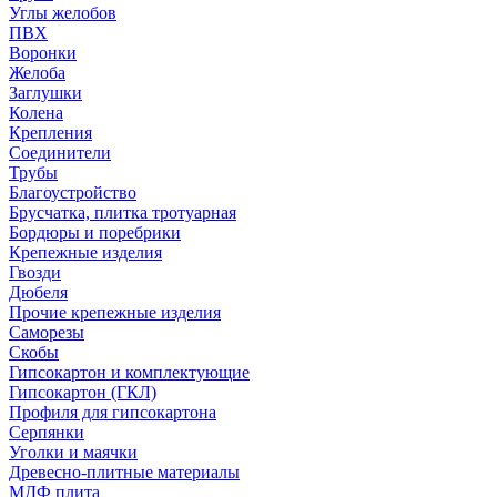
Углы желобов
ПВХ
Воронки
Желоба
Заглушки
Колена
Крепления
Соединители
Трубы
Благоустройство
Брусчатка, плитка тротуарная
Бордюры и поребрики
Крепежные изделия
Гвозди
Дюбеля
Прочие крепежные изделия
Саморезы
Скобы
Гипсокартон и комплектующие
Гипсокартон (ГКЛ)
Профиля для гипсокартона
Серпянки
Уголки и маячки
Древесно-плитные материалы
МДФ плита