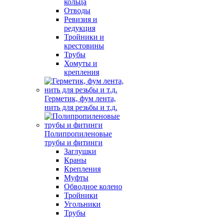
кольца
Отводы
Ревизия и
редукция
Тройники и
крестовины
Трубы
Хомуты и
крепления
Герметик, фум лента,
нить для резьбы и т.д.
Полипропиленовые
трубы и фитинги
Заглушки
Краны
Крепления
Муфты
Обводное колено
Тройники
Угольники
Трубы