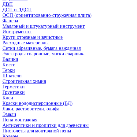
ДВП
ДСП и ЛДСП
ОСП (ориентированно-стружечная плита)
Фанера
Малярный и штукатурный инструмент
Инструменты
Круги отрезные и зачистные
Расходные материалы
Сетки абразивные, бумага наждачная
Электроды сварочные, маски сварщика
Валики
Кисти
Терки
Шпатели
Строительная химия
Герметики
Грунтовки
Клеи
Краски вододисперсионные (ВД)
Лаки, растворители, олифа
Эмали
Пена монтажная
Антисептики и пропитки для древесины
Пистолеты для монтажной пены
Колеры