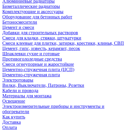
Алюминиевые радиаторы
Биметаллические радиаторы
Комплектующие и аксессуары
Оборудование для бетонных работ
Бетоносмесители
Цемент и смеси
Добавки для строительных растворов
Смеси для кладки, стяжки, штукатурки
Смеси клеевые для плитки, затирки, крестики, клинья, СВП
Цемент, гипс, известь, керамзит, песок
Шпаклевки сухие и готовые
Противогололедные средства
Смеси огнеупорные и жаростойкие
Цементно-стружечная плита (ЦСП)
Цементно-стружечная плита
Электротовары
Вилки, Выключатели, Патроны, Розетки
Кабели и провода
Материалы для монтажа
Освещение
Электроизмерительные приборы и инструменты и
обогреватели
Как купить
Доставка
Оплата