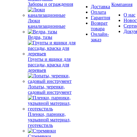
Заборы и ограждения
Компания
Доставка
Оплата
О нас
Гарантия
Новос
Люки
Возврат
Серти
канализационные
товара
Докум
Онлайн-
Ведра, тазы
заказ
Грунты и ящики для
рассады, краска для
деревьев
Лопаты, черенки,
садовый инструмент
Пленки, парники,
укрывной материал,
геотекстиль
Стремянки