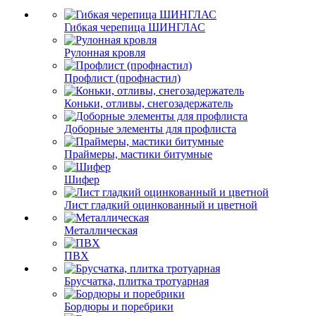
Гибкая черепица ШИНГЛАС
Рулонная кровля
Профлист (профнастил)
Коньки, отливы, снегозадержатель
Доборные элементы для профлиста
Праймеры, мастики битумные
Шифер
Лист гладкий оцинкованный и цветной
Металлическая
ПВХ
Брусчатка, плитка тротуарная
Бордюры и поребрики