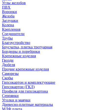
Углы желобов
ПВХ
Воронки
Желоба
Заглушки
Колена
Крепления
Соединители
Трубы
Благоустройство
Брусчатка, плитка тротуарная
Бордюры и поребрики
Крепежные изделия
Гвозди
Дюбеля
Прочие крепежные изделия
Саморезы
Скобы
Гипсокартон и комплектующие
Гипсокартон (ГКЛ)
Профиля для гипсокартона
Серпянки
Уголки и маячки
Древесно-плитные материалы
МДФ плита