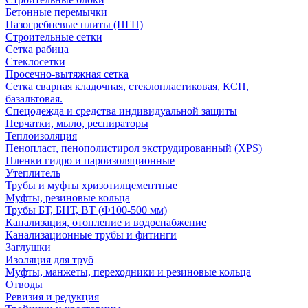
Бетонные перемычки
Пазогребневые плиты (ПГП)
Строительные сетки
Сетка рабица
Стеклосетки
Просечно-вытяжная сетка
Сетка сварная кладочная, стеклопластиковая, КСП,
базальтовая.
Спецодежда и средства индивидуальной защиты
Перчатки, мыло, респираторы
Теплоизоляция
Пенопласт, пенополистирол экструдированный (XPS)
Пленки гидро и пароизоляционные
Утеплитель
Трубы и муфты хризотилцементные
Муфты, резиновые кольца
Трубы БТ, БНТ, ВТ (Ф100-500 мм)
Канализация, отопление и водоснабжение
Канализационные трубы и фитинги
Заглушки
Изоляция для труб
Муфты, манжеты, переходники и резиновые кольца
Отводы
Ревизия и редукция