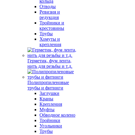
кольца
Отводы
Ревизия и
редукция
Тройники и
крестовины
Трубы
Хомуты и
крепления
Герметик, фум лента,
нить для резьбы и т.д.
Полипропиленовые
трубы и фитинги
Заглушки
Краны
Крепления
Муфты
Обводное колено
Тройники
Угольники
Трубы