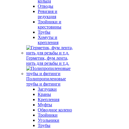
кольца
Отводы
Ревизия и
редукция
Тройники и
крестовины
Трубы
Хомуты и
крепления
Герметик, фум лента,
нить для резьбы и т.д.
Полипропиленовые
трубы и фитинги
Заглушки
Краны
Крепления
Муфты
Обводное колено
Тройники
Угольники
Трубы