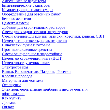
Алюминиевые радиаторы
Биметаллические радиаторы
Комплектующие и аксессуары
Оборудование для бетонных работ
Бетоносмесители
Цемент и смеси
Добавки для строительных растворов
Смеси для кладки, стяжки, штукатурки
Смеси клеевые для плитки, затирки, крестики, клинья, СВП
Цемент, гипс, известь, керамзит, песок
Шпаклевки сухие и готовые
Противогололедные средства
Смеси огнеупорные и жаростойкие
Цементно-стружечная плита (ЦСП)
Цементно-стружечная плита
Электротовары
Вилки, Выключатели, Патроны, Розетки
Кабели и провода
Материалы для монтажа
Освещение
Электроизмерительные приборы и инструменты и
обогреватели
Как купить
Доставка
Оплата