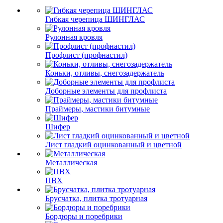
Гибкая черепица ШИНГЛАС
Рулонная кровля
Профлист (профнастил)
Коньки, отливы, снегозадержатель
Доборные элементы для профлиста
Праймеры, мастики битумные
Шифер
Лист гладкий оцинкованный и цветной
Металлическая
ПВХ
Брусчатка, плитка тротуарная
Бордюры и поребрики