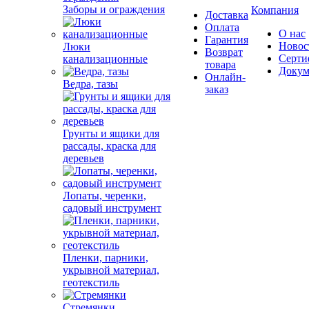
Заборы и ограждения
Компания
Доставка
Оплата
О нас
Гарантия
Новос
Люки
Возврат
Серти
канализационные
товара
Докум
Онлайн-
Ведра, тазы
заказ
Грунты и ящики для
рассады, краска для
деревьев
Лопаты, черенки,
садовый инструмент
Пленки, парники,
укрывной материал,
геотекстиль
Стремянки