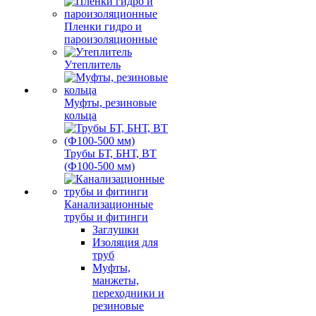
Пленки гидро и
пароизоляционные
Утеплитель
Муфты, резиновые
кольца
Трубы БТ, БНТ, ВТ
(Ф100-500 мм)
Канализационные
трубы и фитинги
Заглушки
Изоляция для
труб
Муфты,
манжеты,
переходники и
резиновые