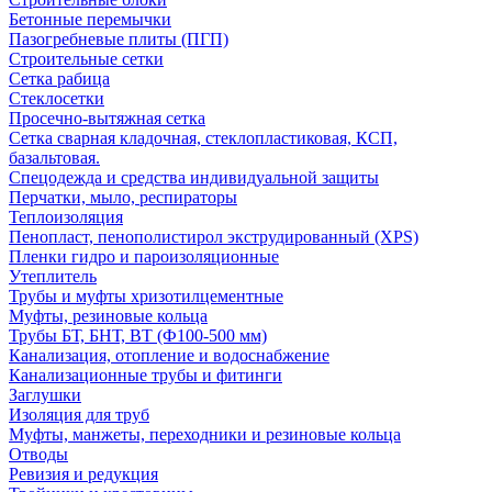
Бетонные перемычки
Пазогребневые плиты (ПГП)
Строительные сетки
Сетка рабица
Стеклосетки
Просечно-вытяжная сетка
Сетка сварная кладочная, стеклопластиковая, КСП,
базальтовая.
Спецодежда и средства индивидуальной защиты
Перчатки, мыло, респираторы
Теплоизоляция
Пенопласт, пенополистирол экструдированный (XPS)
Пленки гидро и пароизоляционные
Утеплитель
Трубы и муфты хризотилцементные
Муфты, резиновые кольца
Трубы БТ, БНТ, ВТ (Ф100-500 мм)
Канализация, отопление и водоснабжение
Канализационные трубы и фитинги
Заглушки
Изоляция для труб
Муфты, манжеты, переходники и резиновые кольца
Отводы
Ревизия и редукция