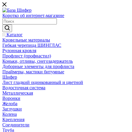
Коротко об интернет-магазине
Каталог
Кровельные материалы
Гибкая черепица ШИНГЛАС
Рулонная кровля
Профлист (профнастил)
Коньки, отливы, снегозадержатель
Доборные элементы для профлиста
Праймеры, мастики битумные
Шифер
Лист гладкий оцинкованный и цветной
Водосточная система
Металлическая
Воронки
Желоба
Заглушки
Колена
Крепления
Соединители
Труба