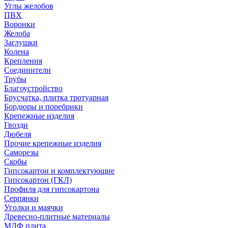
Углы желобов
ПВХ
Воронки
Желоба
Заглушки
Колена
Крепления
Соединители
Трубы
Благоустройство
Брусчатка, плитка тротуарная
Бордюры и поребрики
Крепежные изделия
Гвозди
Дюбеля
Прочие крепежные изделия
Саморезы
Скобы
Гипсокартон и комплектующие
Гипсокартон (ГКЛ)
Профиля для гипсокартона
Серпянки
Уголки и маячки
Древесно-плитные материалы
МДФ плита