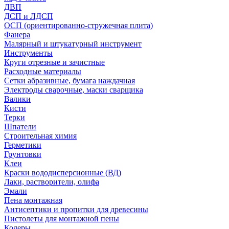
ДВП
ДСП и ЛДСП
ОСП (ориентированно-стружечная плита)
Фанера
Малярный и штукатурный инструмент
Инструменты
Круги отрезные и зачистные
Расходные материалы
Сетки абразивные, бумага наждачная
Электроды сварочные, маски сварщика
Валики
Кисти
Терки
Шпатели
Строительная химия
Герметики
Грунтовки
Клеи
Краски вододисперсионные (ВД)
Лаки, растворители, олифа
Эмали
Пена монтажная
Антисептики и пропитки для древесины
Пистолеты для монтажной пены
Колеры