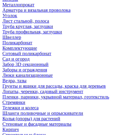
Металлопрокат
Арматура и вязальная проволока
Уголок
Лист стальной, полоса
Труба круглая, заглушки
Труба профильная, заглушки
Швеллер
Поликарбонат
Комплектующие
Сотовый поликарбонат
Сад и огород
Забор 3D секционный
Заборы и ограждения
Люки канализационные
Ведра, тазы
Грунты и ящики для рассады, краска для деревьев
Лопаты, черенки, садовый инструмент
Пленки, парники, укрывной материал, геотекстиль
Стремянки
Тележки и колеса
Шланги поливочные и опрыскиватели
Колья (опоры) для растений
Стеновые и фасадные материалы
Кирпич
Строительные блоки